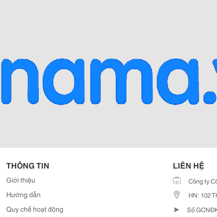
THÔNG TIN
LIÊN HỆ
Giới thiệu
Công ty C
Hướng dẫn
HN: 102 T
➤
Quy chế hoạt động
Số GCNĐKD