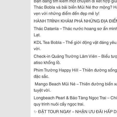
Bạn đang tìm kiếm một chuyến đi kết hợp gi
Thác Bobla và bãi biển Mũi Né thơ mộng? Hã
vẹn với những điểm đến đẹp mê ly!
HÀNH TRÌNH KHÁM PHÁ NHỮNG ĐỊA ĐIỂ
Thác Datanla – Thác nước hoang sơ ẩn mình 
Lạt.
KDL Tea Bobla – Thế giới động vật đáng yêu, 
vời.
Check-in Quảng Trường Lâm Viên – Biểu tượn
atiso khổng lồ.
Phim Trường Happy Hill – Thiên đường sống
đặc sắc.
️ Mango Beach Mũi Né – Thiên đường biển xa
tuyệt vời.
Longbeach Pearl & Bảo Tàng Ngọc Trai – Chi
quy trình nuôi cấy ngọc trai.
✨ ĐẶT TOUR NGAY – NHẬN ƯU ĐÃI HẤP D