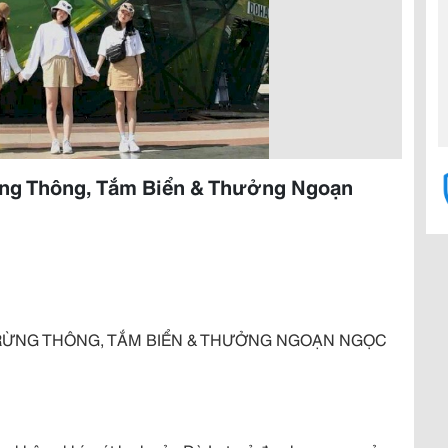
Rừng Thông, Tắm Biển & Thưởng Ngoạn
N RỪNG THÔNG, TẮM BIỂN & THƯỞNG NGOẠN NGỌC