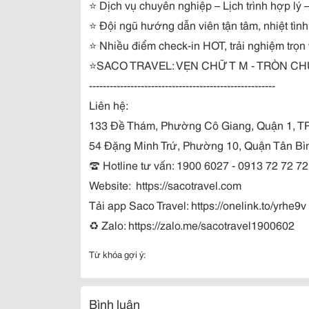
⭐ Dịch vụ chuyên nghiệp – Lịch trình hợp lý 
⭐ Đội ngũ hướng dẫn viên tận tâm, nhiệt tình
⭐ Nhiều điểm check-in HOT, trải nghiệm trọn 
⭐️SACO TRAVEL: VẸN CHỮ T M - TRÒN CH
------------------------------------------------------
Liên hệ:
133 Đề Thám, Phường Cô Giang, Quận 1,
54 Đặng Minh Trứ, Phường 10, Quận Tân B
☎️ Hotline tư vấn: 1900 6027 - 0913 72 72 72
Website: https://sacotravel.com
Tải app Saco Travel: https://onelink.to/yrhe9v
♻ Zalo: https://zalo.me/sacotravel1900602
Từ khóa gợi ý:
Bình luận