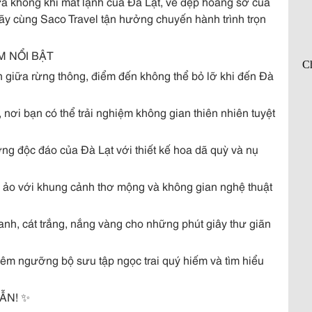
ữa không khí mát lạnh của Đà Lạt, vẻ đẹp hoang sơ của
y cùng Saco Travel tận hưởng chuyến hành trình trọn
M NỔI BẬT
giữa rừng thông, điểm đến không thể bỏ lỡ khi đến Đà
nơi bạn có thể trải nghiệm không gian thiên nhiên tuyệt
g độc đáo của Đà Lạt với thiết kế hoa dã quỳ và nụ
 ảo với khung cảnh thơ mộng và không gian nghệ thuật
nh, cát trắng, nắng vàng cho những phút giây thư giãn
êm ngưỡng bộ sưu tập ngọc trai quý hiếm và tìm hiểu
ẪN! ✨