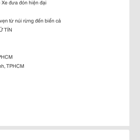
– Xe đưa đón hiện đại
vẹn từ núi rừng đến biển cả
Ữ TÍN
 TPHCM
ình, TPHCM