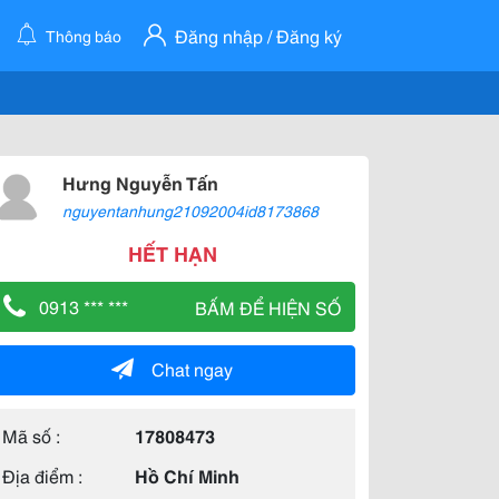
Đăng nhập / Đăng ký
Thông báo
Hưng Nguyễn Tấn
nguyentanhung21092004id8173868
HẾT HẠN
0913 *** ***
BẤM ĐỂ HIỆN SỐ
Chat ngay
Mã số :
17808473
Địa điểm :
Hồ Chí Minh