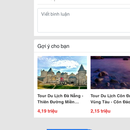
Gợi ý cho bạn
Tour Du Lịch Đà Nẵng -
Tour Du Lịch Côn Đ
Thiên Đường Miền
Vũng Tàu - Côn Đảo
Trung Giá Rẻ Chỉ Từ
Ngày 3 Đêm
4,19 triệu
2,15 triệu
4,190,000 Vnd