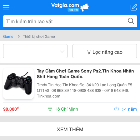
Game
Thiết bị chơi Game
Lọc nâng cao
Tay Cầm Chơi Game Sony Ps2.Tin Khoa Nhận
Shif Hàng Toàn Quốc.
Tmdv Tin Học Tin Khoa Đc: 341/20 Lạc Long Quân F5
Q11 Đt: 08 668 39 118-0908 438 638 - 0918 648 948.
Tinkhoa.com
₫
90.000
Hồ Chí Minh
>1 năm
XEM THÊM