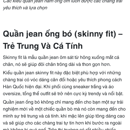
Các kiểu quần jean nam ống ôm luôn được các chàng trai
yêu thích và lựa chọn
Quần jean ống
bó
(skinny fit) –
Trẻ Trung Và Cá Tính
Skinny fit là mẫu quần jean ôm sát từ hông xuống mắt cá
chân, nó sẽ giúp đôi chân trông dài và thon gọn hơn.
Kiểu quần jean skinny fit này đặc biệt phù hợp với những
chàng trai có vóc dáng cân đối hoặc yêu thích phong cách
Hàn Quốc hiện đại. Khi phối cùng sneaker trắng và áo
oversize, tổng thể outfit sẽ trở nên cực kỳ trendy và nổi bật.
Quần jean ống
bó không chỉ mang đến cho bạn một sự trải
nghiệm mới về một chiếc quần bò mà nó còn mang đến cho
mình sự trẻ trung và cá tính. khi mặc lên giúp tông dáng cao
và sẽ giúp cho các chàng trai tự tin hơn khi bước ra ngoài
mà không bị quá ngố. Trên thị trường có rất nhiều chiếc