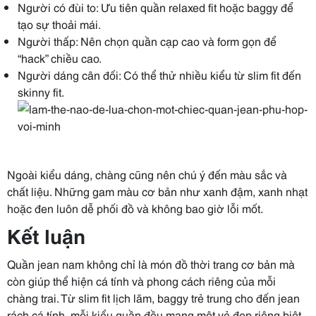
Người có đùi to: Ưu tiên quần relaxed fit hoặc baggy để
tạo sự thoải mái.
Người thấp: Nên chọn quần cạp cao và form gọn để
“hack” chiều cao.
Người dáng cân đối: Có thể thử nhiều kiểu từ slim fit đến
skinny fit.
Ngoài kiểu dáng, chàng cũng nên chú ý đến màu sắc và
chất liệu. Những gam màu cơ bản như xanh đậm, xanh nhạt
hoặc đen luôn dễ phối đồ và không bao giờ lỗi mốt.
Kết luận
Quần jean nam không chỉ là món đồ thời trang cơ bản mà
còn giúp thể hiện cá tính và phong cách riêng của mỗi
chàng trai. Từ slim fit lịch lãm, baggy trẻ trung cho đến jean
rách cá tính, mỗi kiểu quần đều mang một vẻ đẹp riêng biệt.