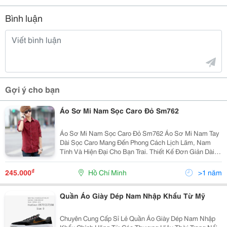
Bình luận
Gợi ý cho bạn
Áo Sơ Mi Nam Sọc Caro Đỏ Sm762
Áo Sơ Mi Nam Sọc Caro Đỏ Sm762 Áo Sơ Mi Nam Tay
Dài Sọc Caro Mang Đến Phong Cách Lịch Lãm, Nam
Tính Và Hiện Đại Cho Bạn Trai. Thiết Kế Đơn Giản Dài
Giúp Bạn Nam Tạo Vẻ Ngoài Sang Trọng, Lịch Sự Đến
Công Sở. Áo Phối Sọc Caro Trẻ Trung, Thể Hi
₫
245.000
Hồ Chí Minh
>1 năm
Quần Áo Giày Dép Nam Nhập Khẩu Từ Mỹ
Chuyên Cung Cấp Sỉ Lẻ Quần Áo Giày Dép Nam Nhập