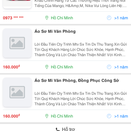
Khẩu Chính Hãng Từ Các Thương Hiệu Thời Trang Nổi
Tiếng Của Mango, H&Amp;M, Nike Vui Lòng Liên Hệ:
0973537390 Địa Chỉ 302/02 Nơ Trang Long , Bình
Thạnh, Tp Hcm
0973 *** ***
Hồ Chí Minh
>1 năm
Áo Sơ Mi Văn Phòng
Lời Đầu Tiên Cty Tnhh Mtv Sx Tm Dv Thu Trang Xin Gửi
Tới Quý Khách Hàng Lời Chúc Sức Khỏe, Hạnh Phúc,
Thành Công Và Lời Chào Thân Thiện Nhất! Với Kinh
Nhiệm Nhiều Năm Làm Trong Ngành May.chúng Tôi
Muốn Mang Đến Cho Quý Khách Với Mức Giá Cạnh
₫
160.000
Hồ Chí Minh
>1 năm
Tranh
Áo Sơ Mi Văn Phòng, Đồng Phục Công Sở
Lời Đầu Tiên Cty Tnhh Mtv Sx Tm Dv Thu Trang Xin Gửi
Tới Quý Khách Hàng Lời Chúc Sức Khỏe, Hạnh Phúc,
Thành Công Và Lời Chào Thân Thiện Nhất! Với Kinh
Nhiệm Nhiều Năm Làm Trong Ngành May.chúng Tôi
Muốn Mang Đến Cho Quý Khách Với Mức Giá Cạnh
₫
160.000
Hồ Chí Minh
>1 năm
Tranh
Hỗ trợ