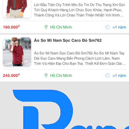
Lời Đầu Tiên Cty Tnhh Mtv Sx Tm Dv Thu Trang Xin Gửi
Tới Quý Khách Hàng Lời Chúc Sức Khỏe, Hạnh Phúc,
Thành Công Và Lời Chào Thân Thiện Nhất! Với Kinh
Nhiệm Nhiều Năm Làm Trong Ngành May.chúng Tôi
Muốn Mang Đến Cho Quý Khách Với Mức Giá Cạnh
₫
160.000
Hồ Chí Minh
>1 năm
Tranh
Áo Sơ Mi Nam Sọc Caro Đỏ Sm762
Áo Sơ Mi Nam Sọc Caro Đỏ Sm762 Áo Sơ Mi Nam Tay
Dài Sọc Caro Mang Đến Phong Cách Lịch Lãm, Nam
Tính Và Hiện Đại Cho Bạn Trai. Thiết Kế Đơn Giản Dài
Giúp Bạn Nam Tạo Vẻ Ngoài Sang Trọng, Lịch Sự Đến
Công Sở. Áo Phối Sọc Caro Trẻ Trung, Thể Hi
₫
245.000
Hồ Chí Minh
>1 năm