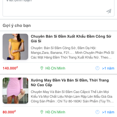
Gợi ý cho bạn
Chuyên Bán Sỉ Đầm Xuất Khẩu Đầm Công Sở
Giá Sỉ
Chuyên: Bán Sỉ Đầm Công Sở, Đầm Dạ Hội:
Mango,Zara, Banana, F21... . Mình Chuyên Phân Phối Sỉ
Các Mặt Hàng Đầm Thời Trang Xuất Khẩu Nữ. Theo
Cataloge Mới Nhất Của Nứoc Ngoài. Đặc Biệt Nhận
May Các Mẫu Đầm Với Số Lượng Từ Nhỏ Đến Lớn Với
₫
140.000
Hồ Chí Minh
>1 năm
Giá Tốt Nhất
Xưởng May Đầm Và Bán Sỉ Đầm, Thời Trang
Nữ Cao Cấp
Chuyên May Và Bán Sỉ Đầm Cao Cấpcó Thể Lên Mọi
Kiểu Và Mọi Chất Liệu Nhận Làm Rập Lên Mẫu Giá Gia
Công Sản Phẩm : Chỉ Từ 80-160K/ Sản Phẩm (Tùy Theo
Mẫu Và Độ Khó Sản Phẩm) Giá Bán Sỉ Đầm Cao Cấp :
160-250K/ Sản Phẩm (Lấy 1 Lần 4 Cái/ Size/
₫
80.000
Hồ Chí Minh
>1 năm