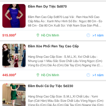
Đầm Ren Dự Tiệc Sd870
Đầm Ren Cao Câp Sd870 Loại Vải : Ren Hoa Nổi Cao
Cấp Màu Áo : Xanh Như Hình Số Đo : Ngực 88 Cm - Eo
68 Cm - Dài 80 Cm Xuất Sứ: Việt Nam Size Sản Phẩm
S: Ngực 80-84 Eo 60-64 Mông 82-86 Dài 88 M: Ngực
85-90 Eo 65-70 Mông 87-91 Dai
₫
515.000
Hồ Chí Minh
>1 năm
Đầm Xòe Phối Ren Tay Cao Cấp
Hàng Shop Cao Cấp Size : S,M,L,Xl, Xxl Chất Liệu :
Nhung Loại 1 Màu Sắc Size Chất Liệu Vòng Ngực (Cm)
Vòng Eo (Cm) Dài Áo (Cm) Dài Tay (Cm) Ngang Vai (Cm)
Trọn
₫
445.000
Hồ Chí Minh
>1 năm
Đầm Đuôi Cá Dự Tiệc Sd230
Hàng Shop Cao Cấp Size :S,M,L,Xl Chất Liệu : Yumi
Sạn (Cát Hàn) Màu Sắc Size Chất Liệu Vòng Ngực (Cm)
Vòng Eo (Cm) Dài Áo (Cm) Dài Tay (Cm) Ngang Vai (Cm)