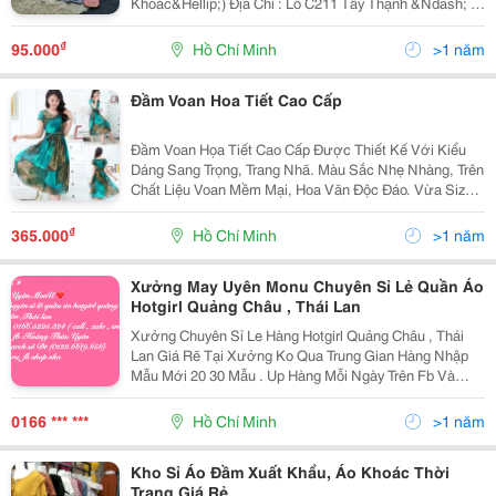
Khoác&Hellip;) Địa Chỉ : Lô C211 Tây Thạnh &Ndash; P
Tây Thạnh &Ndash; Q Tân Phú &Ndash; Tphcm
Hotline: 0909 482 678 Điều Kiện Lấy Sỉ Quần Áo Sam
₫
95.000
Hồ Chí Minh
>1 năm
Beauty:
Đầm Voan Hoa Tiết Cao Cấp
Đầm Voan Họa Tiết Cao Cấp Được Thiết Kế Với Kiểu
Dáng Sang Trọng, Trang Nhã. Màu Sắc Nhẹ Nhàng, Trên
Chất Liệu Voan Mềm Mại, Hoa Văn Độc Đáo. Vừa Size
Cho Các Bạn Nữ Từ 43- 53 Kg Nhé.
₫
365.000
Hồ Chí Minh
>1 năm
Xưởng May Uyên Monu Chuyên Sỉ Lẻ Quần Áo
Hotgirl Quảng Châu , Thái Lan
Xưởng Chuyên Sỉ Le Hàng Hotgirl Quảng Châu , Thái
Lan Giá Rẽ Tại Xưởng Ko Qua Trung Gian Hàng Nhập
Mẫu Mới 20 30 Mẫu . Up Hàng Mỗi Ngày Trên Fb Và
Zalo Lấy Đơn Hàng Đầu Tiên Hoá Đơn 5 Sp Bất Kì Dc
Tính Giá Sỉ .Lần Sau 1 ,2 Cái Vẫn Dc Tính Sỉ Mẫu
0166 *** ***
Hồ Chí Minh
>1 năm
Kho Sỉ Áo Đầm Xuất Khẩu, Áo Khoác Thời
Trang Giá Rẻ