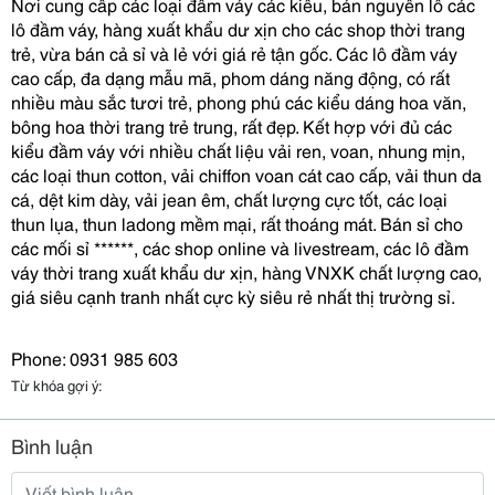
Nơi cung cấp các loại đầm váy các kiểu, bán nguyên lô các 
lô đầm váy, hàng xuất khẩu dư xịn cho các shop thời trang 
trẻ, vừa bán cả sỉ và lẻ với giá rẻ tận gốc. Các lô đầm váy 
cao cấp, đa dạng mẫu mã, phom dáng năng động, có rất 
nhiều màu sắc tươi trẻ, phong phú các kiểu dáng hoa văn, 
bông hoa thời trang trẻ trung, rất đẹp. Kết hợp với đủ các 
kiểu đầm váy với nhiều chất liệu vải ren, voan, nhung mịn, 
các loại thun cotton, vải chiffon voan cát cao cấp, vải thun da 
cá, dệt kim dày, vải jean êm, chất lượng cực tốt, các loại 
thun lụa, thun ladong mềm mại, rất thoáng mát. Bán sỉ cho 
các mối sỉ ******, các shop online và livestream, các lô đầm 
váy thời trang xuất khẩu dư xịn, hàng VNXK chất lượng cao, 
giá siêu cạnh tranh nhất cực kỳ siêu rẻ nhất thị trường sỉ.
Phone: 0931 985 603
Từ khóa gợi ý:
Bình luận