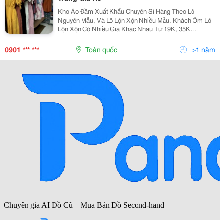
Kho Áo Đầm Xuất Khẩu Chuyên Sỉ Hàng Theo Lô
Nguyên Mẫu, Và Lô Lộn Xộn Nhiều Mẫu. Khách Ôm Lô
Lộn Xộn Có Nhiều Giá Khác Nhau Từ 19K, 35K
&Hellip;55K. Hiện Kho Hàng Đang Có Lô Hàng Đầm, Áo
Khoác Sơ Mi Xuất Khẩu Cao Cấp Giá Sỉ Siêu Êm. Hàng
0901 *** ***
Toàn quốc
>1 năm
Lô Có Nhiều...