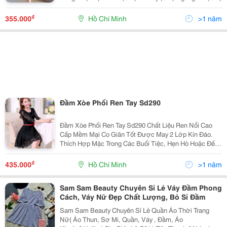
₫
355.000
Hồ Chí Minh
>1 năm
Đầm Xòe Phối Ren Tay Sd290
Đầm Xòe Phối Ren Tay Sd290 Chất Liệu Ren Nổi Cao
Cấp Mềm Mại Co Giãn Tốt Được May 2 Lớp Kín Đáo.
Thích Hợp Mặc Trong Các Buổi Tiệc, Hẹn Hò Hoặc Đến
Công Sở Màu Sắc: Đen, Hồng Lưu Ý: Tặng Kem Dây Nịt
Y Hình Size Sản Phẩm S: Ngực 8
₫
435.000
Hồ Chí Minh
>1 năm
Sam Sam Beauty Chuyên Sỉ Lẻ Váy Đầm Phong
Cách, Váy Nữ Đẹp Chất Lượng, Bỏ Sỉ Đầm
Sam Sam Beauty Chuyên Sỉ Lẻ Quần Áo Thời Trang
Nữ( Áo Thun, Sơ Mi, Quần, Váy , Đầm, Áo