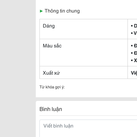
▶
Thông tin chung
Dáng
• 
• 
Màu sắc
• 
• 
• 
Xuất xứ
Vi
Từ khóa gợi ý:
Bình luận