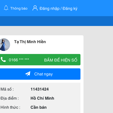
Đăng nhập / Đăng ký
Thông báo
Tạ Thị Minh Hiền
0166 *** ***
BẤM ĐỂ HIỆN SỐ
Chat ngay
Mã số :
11431424
Địa điểm :
Hồ Chí Minh
Hình thức :
Cần bán