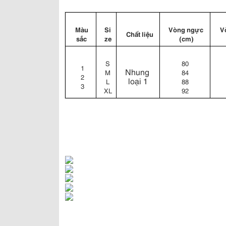
Màu 
Si
Vòng ngực 
V
Chất liệu
sắc 
ze
(cm)
S
80
1
Nhung 
M
84
2
loại 1
L
88
3
XL
92