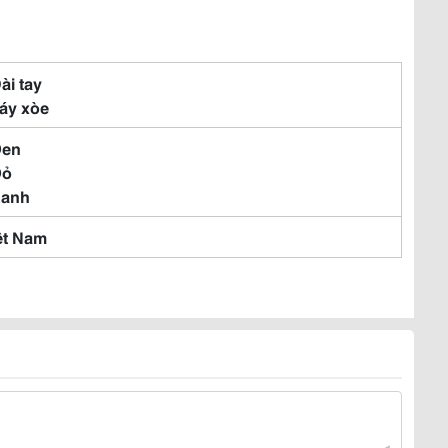
Dài tay
Váy xòe
Đen
Đỏ
Xanh
ệt Nam