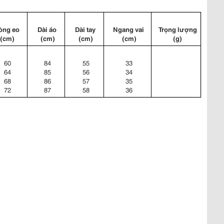
òng eo 
Dài áo 
Dài tay 
Ngang vai 
Trọng lượng 
(cm)
(cm)
(cm)
(cm)
(g)
60
84
55
33
64
85
56
34
68
86
57
35
72
87
58
36