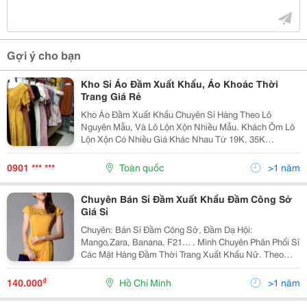
Gợi ý cho bạn
Kho Sỉ Áo Đầm Xuất Khẩu, Áo Khoác Thời
Trang Giá Rẻ
Kho Áo Đầm Xuất Khẩu Chuyên Sỉ Hàng Theo Lô
Nguyên Mẫu, Và Lô Lộn Xộn Nhiều Mẫu. Khách Ôm Lô
Lộn Xộn Có Nhiều Giá Khác Nhau Từ 19K, 35K
&Hellip;55K. Hiện Kho Hàng Đang Có Lô Hàng Đầm, Áo
Khoác Sơ Mi Xuất Khẩu Cao Cấp Giá Sỉ Siêu Êm. Hàng
0901 *** ***
Toàn quốc
>1 năm
Lô Có Nhiều...
Chuyên Bán Sỉ Đầm Xuất Khẩu Đầm Công Sở
Giá Sỉ
Chuyên: Bán Sỉ Đầm Công Sở, Đầm Dạ Hội:
Mango,Zara, Banana, F21... . Mình Chuyên Phân Phối Sỉ
Các Mặt Hàng Đầm Thời Trang Xuất Khẩu Nữ. Theo
Cataloge Mới Nhất Của Nứoc Ngoài. Đặc Biệt Nhận
May Các Mẫu Đầm Với Số Lượng Từ Nhỏ Đến Lớn Với
₫
140.000
Hồ Chí Minh
>1 năm
Giá Tốt Nhất