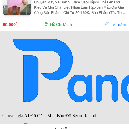
Chuyên May Và Bán Sỉ Đầm Cao Cấpcó Thể Lên Mọi
Kiểu Và Mọi Chất Liệu Nhận Làm Rập Lên Mẫu Giá Gia
Công Sản Phẩm : Chỉ Từ 80-160K/ Sản Phẩm (Tùy Theo
Mẫu Và Độ Khó Sản Phẩm) Giá Bán Sỉ Đầm Cao Cấp :
160-250K/ Sản Phẩm (Lấy 1 Lần 4 Cái/ Size/
₫
80.000
Hồ Chí Minh
>1 năm