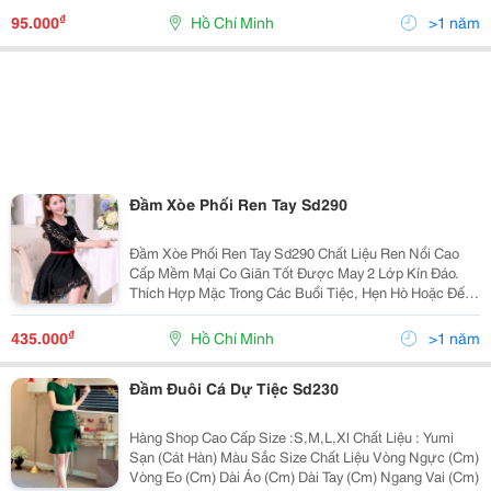
Hotline: 0909 482 678 Điều Kiện Lấy Sỉ Quần Áo Sam
₫
95.000
Hồ Chí Minh
>1 năm
Beauty:
Đầm Xòe Phối Ren Tay Sd290
Đầm Xòe Phối Ren Tay Sd290 Chất Liệu Ren Nổi Cao
Cấp Mềm Mại Co Giãn Tốt Được May 2 Lớp Kín Đáo.
Thích Hợp Mặc Trong Các Buổi Tiệc, Hẹn Hò Hoặc Đến
Công Sở Màu Sắc: Đen, Hồng Lưu Ý: Tặng Kem Dây Nịt
Y Hình Size Sản Phẩm S: Ngực 8
₫
435.000
Hồ Chí Minh
>1 năm
Đầm Đuôi Cá Dự Tiệc Sd230
Hàng Shop Cao Cấp Size :S,M,L,Xl Chất Liệu : Yumi
Sạn (Cát Hàn) Màu Sắc Size Chất Liệu Vòng Ngực (Cm)
Vòng Eo (Cm) Dài Áo (Cm) Dài Tay (Cm) Ngang Vai (Cm)