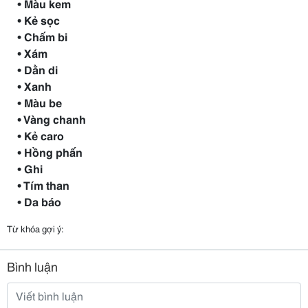
• Màu kem
• Kẻ sọc
• Chấm bi
• Xám
• Dằn di
• Xanh
• Màu be
• Vàng chanh
• Kẻ caro
• Hồng phấn
• Ghi
• Tím than
• Da báo
Từ khóa gợi ý:
Bình luận