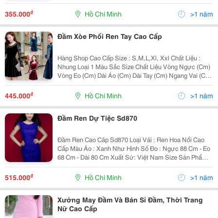
₫
355.000
Hồ Chí Minh
>1 năm
Đầm Xòe Phối Ren Tay Cao Cấp
Hàng Shop Cao Cấp Size : S,M,L,Xl, Xxl Chất Liệu :
Nhung Loại 1 Màu Sắc Size Chất Liệu Vòng Ngực (Cm)
Vòng Eo (Cm) Dài Áo (Cm) Dài Tay (Cm) Ngang Vai (Cm)
Trọn
₫
445.000
Hồ Chí Minh
>1 năm
Đầm Ren Dự Tiệc Sd870
Đầm Ren Cao Câp Sd870 Loại Vải : Ren Hoa Nổi Cao
Cấp Màu Áo : Xanh Như Hình Số Đo : Ngực 88 Cm - Eo
68 Cm - Dài 80 Cm Xuất Sứ: Việt Nam Size Sản Phẩm
S: Ngực 80-84 Eo 60-64 Mông 82-86 Dài 88 M: Ngực
85-90 Eo 65-70 Mông 87-91 Dai
₫
515.000
Hồ Chí Minh
>1 năm
Xưởng May Đầm Và Bán Sỉ Đầm, Thời Trang
Nữ Cao Cấp