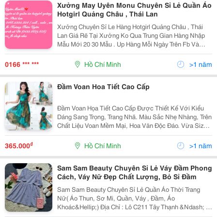
Xưởng May Uyên Monu Chuyên Sỉ Lẻ Quần Áo
Hotgirl Quảng Châu , Thái Lan
Xưởng Chuyên Sỉ Le Hàng Hotgirl Quảng Châu , Thái
Lan Giá Rẽ Tại Xưởng Ko Qua Trung Gian Hàng Nhập
Mẫu Mới 20 30 Mẫu . Up Hàng Mỗi Ngày Trên Fb Và
Zalo Lấy Đơn Hàng Đầu Tiên Hoá Đơn 5 Sp Bất Kì Dc
Tính Giá Sỉ .Lần Sau 1 ,2 Cái Vẫn Dc Tính Sỉ Mẫu
0166 *** ***
Hồ Chí Minh
>1 năm
Đầm Voan Hoa Tiết Cao Cấp
Đầm Voan Họa Tiết Cao Cấp Được Thiết Kế Với Kiểu
Dáng Sang Trọng, Trang Nhã. Màu Sắc Nhẹ Nhàng, Trên
Chất Liệu Voan Mềm Mại, Hoa Văn Độc Đáo. Vừa Size
Cho Các Bạn Nữ Từ 43- 53 Kg Nhé.
₫
365.000
Hồ Chí Minh
>1 năm
Sam Sam Beauty Chuyên Sỉ Lẻ Váy Đầm Phong
Cách, Váy Nữ Đẹp Chất Lượng, Bỏ Sỉ Đầm
Sam Sam Beauty Chuyên Sỉ Lẻ Quần Áo Thời Trang
Nữ( Áo Thun, Sơ Mi, Quần, Váy , Đầm, Áo
Khoác&Hellip;) Địa Chỉ : Lô C211 Tây Thạnh &Ndash; P
Tây Thạnh &Ndash; Q Tân Phú &Ndash; Tphcm