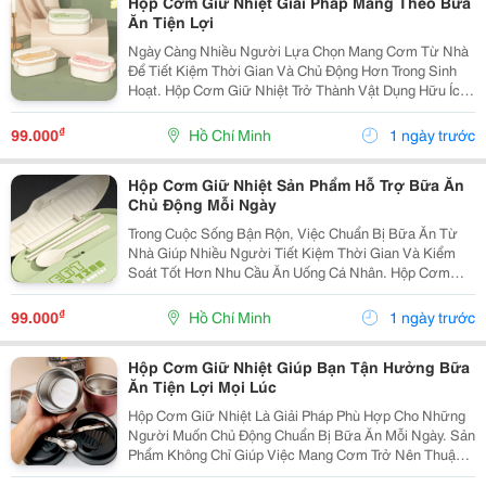
Hộp Cơm Giữ Nhiệt Giải Pháp Mang Theo Bữa
Ăn Tiện Lợi
Ngày Càng Nhiều Người Lựa Chọn Mang Cơm Từ Nhà
Để Tiết Kiệm Thời Gian Và Chủ Động Hơn Trong Sinh
Hoạt. Hộp Cơm Giữ Nhiệt Trở Thành Vật Dụng Hữu Ích,
Giúp Việc Chuẩn Bị Bữa Ăn Hằng Ngày Trở Nên Đơn
Giản Và Phù Hợp Với Nhiều Nhu Cầu Sử Dụng Khác
₫
99.000
Hồ Chí Minh
1 ngày trước
Nhau....
Hộp Cơm Giữ Nhiệt Sản Phẩm Hỗ Trợ Bữa Ăn
Chủ Động Mỗi Ngày
Trong Cuộc Sống Bận Rộn, Việc Chuẩn Bị Bữa Ăn Từ
Nhà Giúp Nhiều Người Tiết Kiệm Thời Gian Và Kiểm
Soát Tốt Hơn Nhu Cầu Ăn Uống Cá Nhân. Hộp Cơm
Giữ Nhiệt Là Lựa Chọn Tiện Lợi Dành Cho Những Ai
Thường Xuyên Mang Cơm Đi Học, Đi Làm Hoặc Sử
₫
99.000
Hồ Chí Minh
1 ngày trước
Dụng Trong...
Hộp Cơm Giữ Nhiệt Giúp Bạn Tận Hưởng Bữa
Ăn Tiện Lợi Mọi Lúc
Hộp Cơm Giữ Nhiệt Là Giải Pháp Phù Hợp Cho Những
Người Muốn Chủ Động Chuẩn Bị Bữa Ăn Mỗi Ngày. Sản
Phẩm Không Chỉ Giúp Việc Mang Cơm Trở Nên Thuận
Tiện Hơn Mà Còn Phù Hợp Với Nhiều Nhu Cầu Sử