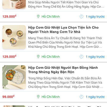
Nhà Giúp Nhiều Người Tiết Kiệm Thời Gian Và Chủ
Động Hơn Trong Chế Độ Ăn Uống Hằng Ngày. Hộp Cơm
Giữ Nhiệt Là Sản Phẩm Tiện Lợi, Phù Hợp Để Mang
Theo Bữa Trưa Đến Trường, Văn Phòng Hoặc Sử Dụng
₫
129.000
Hồ Chí Minh
1 ngày trước
Trong...
Hộp Cơm Giữ Nhiệt Lựa Chọn Tiện Ích Cho
Người Thích Mang Cơm Từ Nhà
Mang Theo Bữa Ăn Tự Chuẩn Bị Đang Trở Thành Thói
Quen Phổ Biến Của Nhiều Người Nhờ Sự Tiện Lợi Và
Khả Năng Chủ Động Trong Sinh Hoạt. Hộp Cơm Giữ
Nhiệt Là Sản Phẩm Hỗ Trợ Đắc Lực, Giúp Bạn Dễ Dàng
Chuẩn Bị Bữa Trưa Hoặc Bữa Ăn Nhẹ Khi Đi Học, Đi
₫
129.000
Hồ Chí Minh
1 ngày trước
Làm...
Hộp Cơm Giữ Nhiệt Người Bạn Đồng Hành
Trong Những Ngày Bận Rộn
Trong Nhịp Sống Hiện Đại, Việc Chuẩn Bị Sẵn Bữa Ăn
Mang Theo Giúp Nhiều Người Tiết Kiệm Thời Gian Và
Chủ Động Hơn Trong Sinh Hoạt. Hộp Cơm Giữ Nhiệt Là
Lựa Chọn Tiện Lợi Dành Cho Những Ai Muốn Mang
Theo Cơm Đến Trường, Nơi Làm Việc Hoặc Sử Dụng
₫
99.000
Hồ Chí Minh
1 ngày trước
Trong...