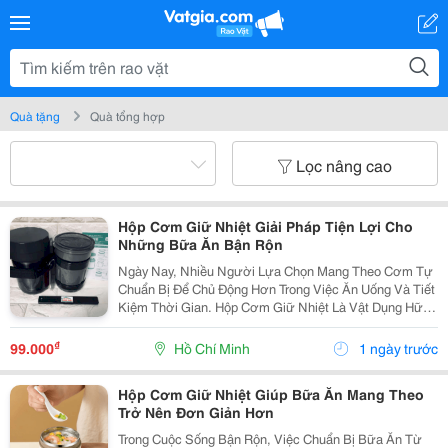
Quà tặng
Quà tổng hợp
Lọc nâng cao
Hộp Cơm Giữ Nhiệt Giải Pháp Tiện Lợi Cho
Những Bữa Ăn Bận Rộn
Ngày Nay, Nhiều Người Lựa Chọn Mang Theo Cơm Tự
Chuẩn Bị Để Chủ Động Hơn Trong Việc Ăn Uống Và Tiết
Kiệm Thời Gian. Hộp Cơm Giữ Nhiệt Là Vật Dụng Hữu
Ích Giúp Việc Bảo Quản Và Mang Theo Bữa Ăn Trở Nên
Thuận Tiện Hơn Trong Học Tập, Công Việc Hoặc Các...
₫
99.000
Hồ Chí Minh
1 ngày trước
Hộp Cơm Giữ Nhiệt Giúp Bữa Ăn Mang Theo
Trở Nên Đơn Giản Hơn
Trong Cuộc Sống Bận Rộn, Việc Chuẩn Bị Bữa Ăn Từ