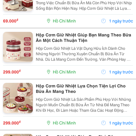
Trong Việc Chuẩn Bị Bữa Ăn Mà Còn Phù Hợp Với Nhịp
Sống Bận Rộn Hiện Nay. Hộp Cơm Giữ Nhiệt Là Lựa
Chọn Tiện Lợi Dành Cho Học Sinh, Sinh Viên, Nhân
Viên Văn Phòng Và Những Người Thường Xuyên Di
₫
69.000
Hồ Chí Minh
1 ngày trước
Chuyển....
Hộp Cơm Giữ Nhiệt Giúp Bạn Mang Theo Bữa
Ăn Một Cách Thuận Tiện
Hộp Cơm Giữ Nhiệt Là Vật Dụng Hữu Ích Dành Cho
Những Người Thường Xuyên Chuẩn Bị Bữa Ăn Từ
Nhà. Dù Là Mang Cơm Đến Trường, Văn Phòng Hay Sử
Dụng Trong Các Chuyến Đi, Sản Phẩm Đều Mang Lại Sự
Thuận Tiện Và Giúp Bạn Chủ Động Hơn Trong Việc Sắp
₫
299.000
Hồ Chí Minh
1 ngày trước
Xếp Bữa...
Hộp Cơm Giữ Nhiệt Lựa Chọn Tiện Lợi Cho
Bữa Ăn Mang Theo
Hộp Cơm Giữ Nhiệt Là Sản Phẩm Phù Hợp Với Những
Người Muốn Chuẩn Bị Bữa Ăn Từ Nhà Để Mang Theo
Khi Đi Học, Đi Làm Hoặc Tham Gia Các Hoạt Động
Ngoài Trời. Với Thiết Kế Tiện Dụng, Sản Phẩm Giúp
Việc Mang Cơm Trở Nên Gọn Gàng Và Thuận Tiện Hơn
₫
299.000
Hồ Chí Minh
1 ngày trước
Trong...