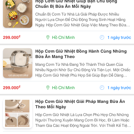
Hộp Cơm Giữ Nhiệt Giúp Bạn Chủ Động
Chuẩn Bị Bữa Ăn Mỗi Ngày
Chuẩn Bị Cơm Từ Nhà Là Giải Pháp Được Nhiều
Người Lựa Chọn Để Chủ Động Trong Sinh Hoạt Hằng
Ngày. Hộp Cơm Giữ Nhiệt Giúp Việc Mang Theo Bữa
Ăn Trở Nên Thuận Tiện Hơn, Phù Hợp Cho Học Sinh,
Sinh Viên, Nhân Viên Văn Phòng Và Những Người
₫
299.000
Hồ Chí Minh
1 ngày trước
Thường Xuyên Di...
Hộp Cơm Giữ Nhiệt Đồng Hành Cùng Những
Bữa Ăn Mang Theo
Mang Cơm Từ Nhà Đang Trở Thành Thói Quen Của
Nhiều Người Nhờ Sự Chủ Động Và Tiện Lợi. Một Chiếc
Hộp Cơm Giữ Nhiệt Phù Hợp Sẽ Giúp Bạn Dễ Dàng
Chuẩn Bị Bữa Ăn Để Mang Đến Trường, Văn Phòng
Hoặc Sử Dụng Trong Những Chuyến Đi Mà Không Mất
₫
299.000
Hồ Chí Minh
1 ngày trước
Nhiều Thời...
Hộp Cơm Giữ Nhiệt Giải Pháp Mang Bữa Ăn
Theo Mỗi Ngày
Hộp Cơm Giữ Nhiệt Là Lựa Chọn Phù Hợp Cho Những
Người Thường Xuyên Mang Cơm Đi Học, Đi Làm Hoặc
Tham Gia Các Hoạt Động Ngoài Trời. Với Thiết Kế Tiện
Lợi, Sản Phẩm Giúp Việc Chuẩn Bị Bữa Ăn Trở Nên