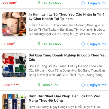
Đơn Giản Hơn, Đồng Thời Hỗ Trợ Bạn Chủ Động
₫
299.000
Hồ Chí Minh
1 ngày trước
Trong...
In Hình Lên Ly Sứ Theo Yêu Cầu Nhận In Từ 1
Ly Giao Nhanh Tại Tp.hcm
In Hình Lên Ly Sứ Theo Yêu Cầu &Ndash; Xưởng In Ly
Sứ Uy Tín Tại Tp.hcm Bạn Đang Tìm Nơi In Hình Lên Ly
Sứ Nhưng Ngại Vì Số Lượng Ít, Sợ Giá Cao Hay Chờ
Lâu? Con Hiu Hồng Gift Là Xưởng In Ly Sứ Theo Yêu
Cầu Tại Tp.hcm, Nhận In Từ 1 Ly Đến Số...
₫
50.000
Hồ Chí Minh
3 ngày trước
Set Qùa Tặng Doanh Nghiệp In Logo Theo Yêu
Cầu
Bộ Quà Tặng Sổ Tay &Amp; Bút Ký In Logo Theo Yêu
Cầu &Ndash; Quà Tặng Doanh Nghiệp Sang Trọng Bạn
Đang Tìm Một Món Quà Vừa Thiết Thực , Sang Trọng
Vừa Giúp Quảng Bá Thương Hiệu Hiệu Quả? Bộ Quà
Tặng Sổ Tay &Amp; Bút Ký Chính Là Lựa Chọn Được...
0868 *** ***
Toàn quốc
3 ngày trước
Bình Giữ Nhiệt Giải Pháp Tiện Lợi Cho Việc
Mang Theo Đồ Uống
Bình Giữ Nhiệt Ngày Càng Được Nhiều Người Lựa