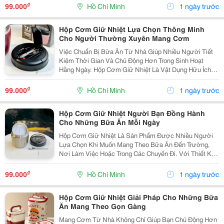
Dụng Như Đi Học, Đi Làm, Du Lịch Hoặc Các Hoạt Động
₫
99.000
Hồ Chí Minh
1 ngày trước
Ngoài...
Hộp Cơm Giữ Nhiệt Lựa Chọn Thông Minh
Cho Người Thường Xuyên Mang Cơm
Việc Chuẩn Bị Bữa Ăn Từ Nhà Giúp Nhiều Người Tiết
Kiệm Thời Gian Và Chủ Động Hơn Trong Sinh Hoạt
Hằng Ngày. Hộp Cơm Giữ Nhiệt Là Vật Dụng Hữu Ích,
Phù Hợp Cho Những Ai Muốn Mang Theo Cơm Đến
Trường, Văn Phòng Hoặc Sử Dụng Trong Các Hoạt
₫
99.000
Hồ Chí Minh
1 ngày trước
Động Ngoài...
Hộp Cơm Giữ Nhiệt Người Bạn Đồng Hành
Cho Những Bữa Ăn Mỗi Ngày
Hộp Cơm Giữ Nhiệt Là Sản Phẩm Được Nhiều Người
Lựa Chọn Khi Muốn Mang Theo Bữa Ăn Đến Trường,
Nơi Làm Việc Hoặc Trong Các Chuyến Đi. Với Thiết Kế
Tiện Lợi, Sản Phẩm Giúp Việc Chuẩn Bị Và Mang Cơm
Trở Nên Đơn Giản Hơn, Đồng Thời Tạo Sự Chủ Động
₫
99.000
Hồ Chí Minh
1 ngày trước
Trong...
Hộp Cơm Giữ Nhiệt Giải Pháp Cho Những Bữa
Ăn Mang Theo Gọn Gàng
Mang Cơm Từ Nhà Không Chỉ Giúp Bạn Chủ Động Hơn