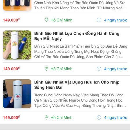
Chọn Nhờ Khả Năng Hỗ Trợ Bảo Quản Đồ Uống Và Sự
Thuận Tiện Khi Mang Theo Bên Mình. Từ Những Ngày
Học Tập, Làm Việc Bận Rộn Đến Các Hoạt Động Ngoài
Trời, Sản Phẩm Giúp Bạn Dễ Dàng Chuẩn Bị Nước
₫
149.000
Hồ Chí Minh
4 ngày trước
Uống Theo...
Bình Giữ Nhiệt Lựa Chọn Đồng Hành Cùng
Bạn Mỗi Ngày
Bình Giữ Nhiệt Là Sản Phẩm Tiện Ích Giúp Bạn Dễ Dàng
Mang Theo Nước Uống Trong Mọi Hoạt Động. Không
Chỉ Hỗ Trợ Bảo Quản Đồ Uống, Sản Phẩm Còn Giúp
Hình Thành Thói Quen Sử Dụng Đồ Dùng Cá Nhân, Phù
Hợp Với Nhịp Sống Bận Rộn Hiện Nay. Chọn Bình
₫
149.000
Hồ Chí Minh
4 ngày trước
Theo...
Bình Giữ Nhiệt Vật Dụng Hữu Ích Cho Nhịp
Sống Hiện Đại
Trong Cuộc Sống Ngày Nay, Việc Mang Theo Đồ Uống
Cá Nhân Giúp Nhiều Người Chủ Động Hơn Trong Học
Tập, Công Việc Và Các Hoạt Động Thường Nhật. Bình
Giữ Nhiệt Là Lựa Chọn Tiện Lợi, Giúp Bạn Dễ Dàng
Chuẩn Bị Nước Uống Yêu Thích Và Sử Dụng Trong
₫
149.000
Hồ Chí Minh
4 ngày trước
Nhiều...