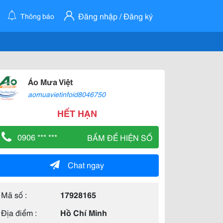
Đăng nhập / Đăng ký
Thông báo
Áo Mưa Việt
aomuavietinfoid8046750
HẾT HẠN
0906 *** ***
BẤM ĐỂ HIỆN SỐ
Chat ngay
Mã số :
17928165
Địa điểm :
Hồ Chí Minh