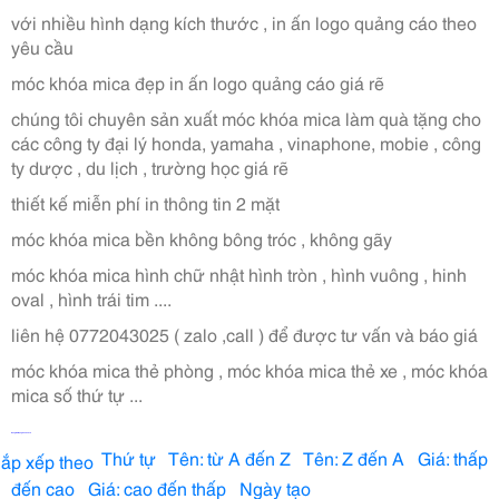
với nhiều hình dạng kích thước , in ấn logo quảng cáo theo
yêu cầu
móc khóa mica đẹp in ấn logo quảng cáo giá rẽ
chúng tôi chuyên sản xuất móc khóa mica làm quà tặng cho
các công ty đại lý honda, yamaha , vinaphone, mobie , công
ty dược , du lịch , trường học giá rẽ
thiết kế miễn phí in thông tin 2 mặt
móc khóa mica bền không bông tróc , không gãy
móc khóa mica hình chữ nhật hình tròn , hình vuông , hinh
oval , hình trái tim ....
liên hệ 0772043025 ( zalo ,call ) để được tư vấn và báo giá
móc khóa mica thẻ phòng , móc khóa mica thẻ xe , móc khóa
mica số thứ tự ...
Dạng lưới
Dạng danh sách
Thứ tự Tên: từ A đến Z Tên: Z đến A Giá: thấp
ắp xếp theo
đến cao Giá: cao đến thấp Ngày tạo