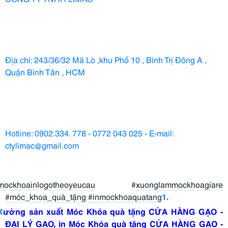
Địa chỉ: 243/36/32 Mã Lò ,khu Phố 10 , Bình Trị Đông A , 
Quận Bình Tân , HCM
Hotline: 0902.334. 778 - 0772 043 025 - E-mail: 
ctylimac@gmail.com
mockhoainlogotheoyeucau
#xuonglammockhoagiare
#móc_khoa_quà_tặng
#inmockhoaquatang
1.
X
ưởng sản xuất Móc Khóa quà tặng CỬA HÀNG GẠO -
ĐẠI LÝ GẠO, in Móc Khóa quà tặng CỬA HÀNG GẠO -