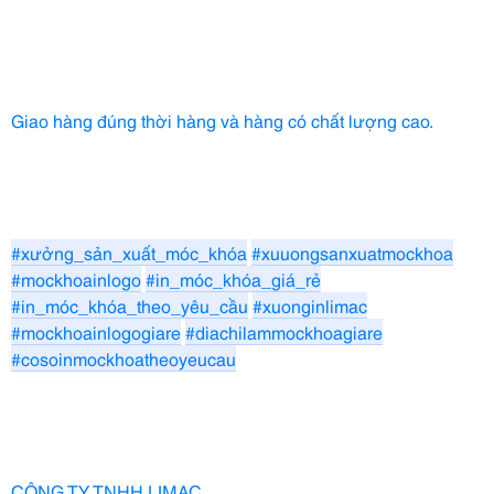
Giao hàng đúng thời hàng và hàng có chất lượng cao.
#xưởng_sản_xuất_móc_khóa
#xuuongsanxuatmockhoa
#mockhoainlogo
#in_móc_khóa_giá_rẻ
#in_móc_khóa_theo_yêu_cầu
#xuonginlimac
#mockhoainlogogiare
#diachilammockhoagiare
#cosoinmockhoatheoyeucau
CÔNG TY TNHH LIMAC