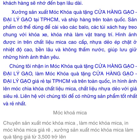
khách hàng sẽ nhớ đến bạn lâu dài.
Xưởng sản xuất Móc Khóa quà tặng CỬA HÀNG GẠO -
ĐẠI LÝ GẠO tại TPHCM, và ship hàng trên toàn quốc. Sản
phẩm có thể dùng để cài vào các balo, các túi xách hay treo
chung với khóa xe, khóa nhà làm vật trang trí. Hình ảnh
được in trên chất liệu mica cao cấp, nhựa dẻo ép chặt ở
nhiệt độ cao, bền lâu và không thấm nước, giúp lưu giữ
những hình ảnh thân yêu.
Chúng tôi nhận in Móc Khóa quà tặng CỬA HÀNG GẠO -
ĐẠI LÝ GẠO, làm Móc Khóa quà tặng CỬA HÀNG GẠO -
ĐẠI LÝ GẠO giá rẻ tại TPHCM và trên toàn quốc, in hình ảnh
lên móc chìa khóa chất liệu mica, chất liệu nhựa dẻo với giá
siêu rẻ. Liên hệ với chúng tôi để có những sản phẩm tốt nhất
và rẻ nhất.
Móc khoá mica
Chuyên sản xuất móc khóa mica , làm móc khóa mica, in
móc khóa mica giá rẽ , xưởng sản xuất móc khóa mica làm
quà tặng giá từ 3,500 trở lên