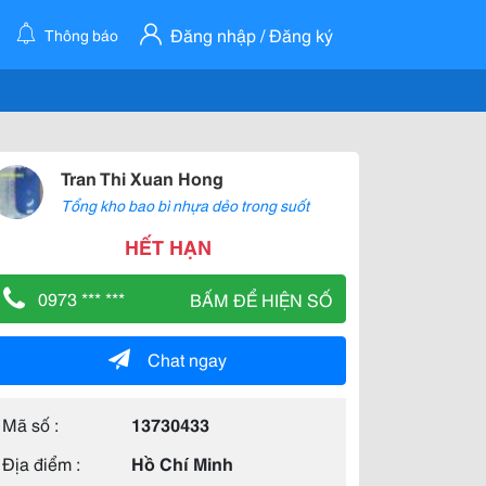
Đăng nhập / Đăng ký
Thông báo
Tran Thi Xuan Hong
Tổng kho bao bì nhựa dẻo trong suốt
HẾT HẠN
0973 *** ***
BẤM ĐỂ HIỆN SỐ
Chat ngay
Mã số :
13730433
Địa điểm :
Hồ Chí Minh