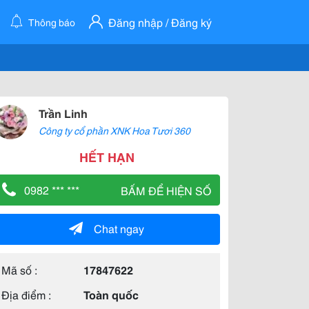
Đăng nhập / Đăng ký
Thông báo
Trần Linh
Công ty cổ phần XNK Hoa Tươi 360
HẾT HẠN
0982 *** ***
BẤM ĐỂ HIỆN SỐ
Chat ngay
Mã số :
17847622
Địa điểm :
Toàn quốc