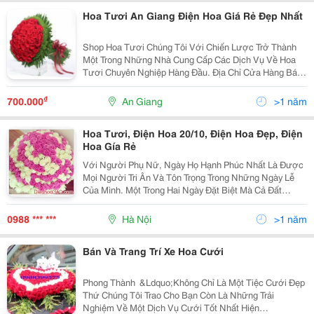
Hoa Tươi An Giang Điện Hoa Giá Rẻ Đẹp Nhất
Shop Hoa Tươi Chúng Tôi Với Chiến Lược Trở Thành
Một Trong Những Nhà Cung Cấp Các Dịch Vụ Về Hoa
Tươi Chuyên Nghiệp Hàng Đầu. Địa Chỉ Cửa Hàng Bán
Hoa Tươi Ở An Giang Xin Cam Kết Sẽ Luôn Trau Dồi Kỹ
Năng Để Đảm Bảo Sự Ổn Định Và Nâng Cao Chất
₫
700.000
An Giang
>1 năm
Lượng S
Hoa Tươi, Điện Hoa 20/10, Điện Hoa Đẹp, Điện
Hoa Gía Rẻ
Với Người Phụ Nữ, Ngày Họ Hạnh Phúc Nhất Là Được
Mọi Người Tri Ân Và Tôn Trọng Trong Những Ngày Lễ
Của Mình. Một Trong Hai Ngày Đặt Biệt Mà Cả Đất
Nước Việt Nam Đều Tô Đậm Hình Ảnh Tuyệt Đẹp Của
Người Phụ Nữ Là Ngày 20/10, Ngày Phụ Nữ Việt Nam.
0988 *** ***
Hà Nội
>1 năm
Bạn H
Bán Và Trang Trí Xe Hoa Cưới
Phong Thành ​ &Ldquo;Không Chỉ Là Một Tiệc Cưới Đẹp
Thứ Chúng Tôi Trao Cho Bạn Còn Là Những Trải
Nghiệm Về Một Dịch Vụ Cưới Tốt Nhất Hiện