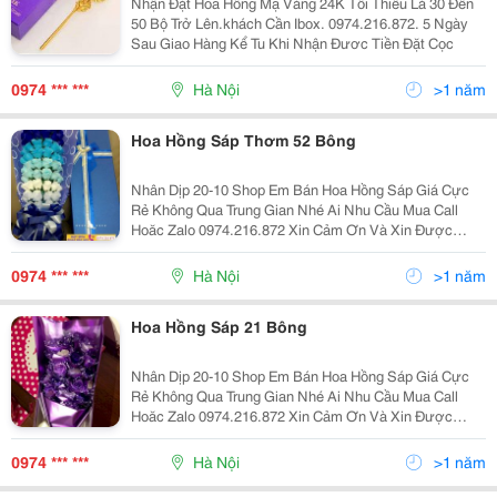
Nhận Đặt Hoa Hồng Mạ Vàng 24K Tối Thiểu Là 30 Đến
50 Bộ Trở Lên.khách Cần Ibox. 0974.216.872. 5 Ngày
Sau Giao Hàng Kể Tu Khi Nhận Đươc Tiền Đặt Cọc
0974 *** ***
Hà Nội
>1 năm
Hoa Hồng Sáp Thơm 52 Bông
Nhân Dịp 20-10 Shop Em Bán Hoa Hồng Sáp Giá Cực
Rẻ Không Qua Trung Gian Nhé Ai Nhu Cầu Mua Call
Hoăc Zalo 0974.216.872 Xin Cảm Ơn Và Xin Được
Phục Vụ Ạ! Có Các Loại Như Sau: 1 Bông, 3 Bông, 5
Bông, 11 Bông, 33 Bông Và 52 Bông. Có 4 Màu: Hồng,
0974 *** ***
Hà Nội
>1 năm
X
Hoa Hồng Sáp 21 Bông
Nhân Dịp 20-10 Shop Em Bán Hoa Hồng Sáp Giá Cực
Rẻ Không Qua Trung Gian Nhé Ai Nhu Cầu Mua Call
Hoăc Zalo 0974.216.872 Xin Cảm Ơn Và Xin Được
Phục Vụ Ạ! Có Các Loại Như Sau: 1 Bông, 3 Bông, 5
Bông, 11 Bông, 33 Bông Và 52 Bông. Có 4 Màu: Hồng,
0974 *** ***
Hà Nội
>1 năm
X