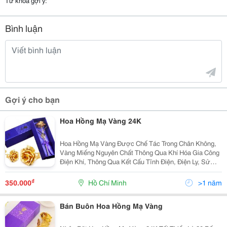
Từ khóa gợi ý:
Bình luận
Gợi ý cho bạn
Hoa Hồng Mạ Vàng 24K
Hoa Hồng Mạ Vàng Được Chế Tác Trong Chân Không,
Vàng Miếng Nguyên Chất Thông Qua Khí Hóa Gia Công
Điện Khí, Thông Qua Kết Cấu Tĩnh Điện, Điện Ly, Sử
Dụng Kỹ Thuật Cao, Làm Cho Những Hạt Bột Vàng Phủ
Lên Miếng Keo (Puc) Hình Thành Nên Một Bề Mặt Vàng
₫
350.000
Hồ Chí Minh
>1 năm
Bán Buôn Hoa Hồng Mạ Vàng