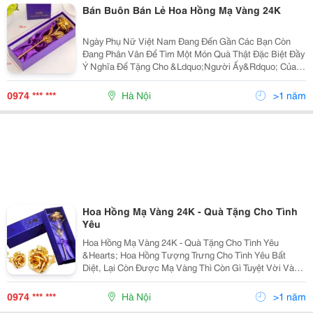
Bán Buôn Bán Lẻ Hoa Hồng Mạ Vàng 24K
Ngày Phụ Nữ Việt Nam Đang Đến Gần Các Bạn Còn
Đang Phân Vân Để Tìm Một Món Quà Thật Đặc Biệt Đầy
Ý Nghĩa Để Tặng Cho &Ldquo;Người Ấy&Rdquo; Của
Mình, Tặng Các Bà, Mẹ, Sếp Nữ. Một Món Quà Đặc
Biệt Không Phải Bởi Vì Giá Trị Vật Chất Của Nó, Mà
0974 *** ***
Hà Nội
>1 năm
Chính Bở
Hoa Hồng Mạ Vàng 24K - Quà Tặng Cho Tình
Yêu
Hoa Hồng Mạ Vàng 24K - Quà Tặng Cho Tình Yêu
&Hearts; Hoa Hồng Tượng Trưng Cho Tình Yêu Bất
Diệt, Lại Còn Được Mạ Vàng Thì Còn Gì Tuyệt Vời Và
Sang Chảnh Hơn Nữa ! &Hearts; Hoa Hồng Đã Phơi
Khô Sau Mạ Lớp Vàng Mỏng, Rồi Phun Nhựa Puc Để
0974 *** ***
Hà Nội
>1 năm
Giữ Độ Bón