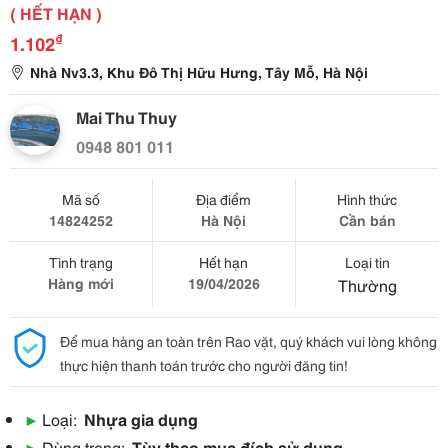
( HẾT HẠN )
₫
1.102
Nhà Nv3.3, Khu Đô Thị Hữu Hưng, Tây Mỗ, Hà Nội
Mai Thu Thuy
0948 801 011
Mã số
Địa điểm
Hình thức
14824252
Hà Nội
Cần bán
Tình trạng
Hết hạn
Loại tin
Hàng mới
19/04/2026
Thường
Để mua hàng an toàn trên Rao vặt, quý khách vui lòng không
thực hiện thanh toán trước cho người đăng tin!
▶
Loại:
Nhựa gia dụng
▶
Dùng trong:
Tùy theo mục đích sử dụng