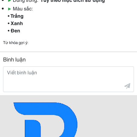
▶
Màu sắc:
• Trắng
• Xanh
• Đen
Từ khóa gợi ý:
Bình luận