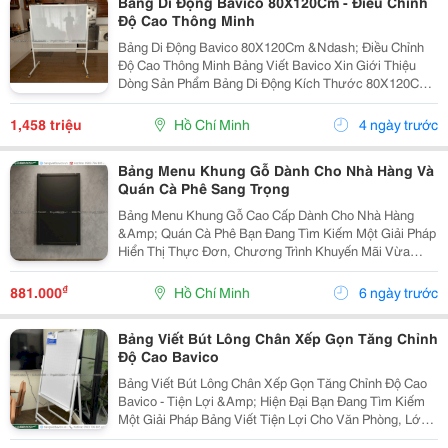
Bảng Di Động Bavico 80X120Cm - Điều Chỉnh
Độ Cao Thông Minh
Bảng Di Động Bavico 80X120Cm &Ndash; Điều Chỉnh
Độ Cao Thông Minh Bảng Viết Bavico Xin Giới Thiệu
Dòng Sản Phẩm Bảng Di Động Kích Thước 80X120Cm
Với Tính Năng Điều Chỉnh Độ Cao Linh Hoạt, Giải Pháp
Hoàn Hảo Cho Văn Phòng, Lớp Học, Trung Tâm Đào
1,458 triệu
Hồ Chí Minh
4 ngày trước
Tạo...
Bảng Menu Khung Gỗ Dành Cho Nhà Hàng Và
Quán Cà Phê Sang Trọng
Bảng Menu Khung Gỗ Cao Cấp Dành Cho Nhà Hàng
&Amp; Quán Cà Phê Bạn Đang Tìm Kiếm Một Giải Pháp
Hiển Thị Thực Đơn, Chương Trình Khuyến Mãi Vừa
Sang Trọng, Cổ Điển Lại Vừa Tiện Lợi, Dễ Dàng Thay
Đổi ? Bảng Menu Khung Gỗ Bavico Chính Là Sự Lựa
₫
881.000
Hồ Chí Minh
6 ngày trước
Chọn...
Bảng Viết Bút Lông Chân Xếp Gọn Tăng Chỉnh
Độ Cao Bavico
Bảng Viết Bút Lông Chân Xếp Gọn Tăng Chỉnh Độ Cao
Bavico - Tiện Lợi &Amp; Hiện Đại Bạn Đang Tìm Kiếm
Một Giải Pháp Bảng Viết Tiện Lợi Cho Văn Phòng, Lớp
Học Hay Góc Học Tập Tại Nhà? Bảng Viết Bút Lông