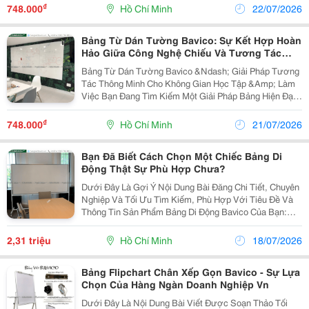
Chuyên Nghiệp Của Văn Phòng. Hai Dòng Bảng Phổ
₫
748.000
Hồ Chí Minh
22/07/2026
Biến Nhất...
Bảng Từ Dán Tường Bavico: Sự Kết Hợp Hoàn
Hảo Giữa Công Nghệ Chiếu Và Tương Tác
Truyền Thống
Bảng Từ Dán Tường Bavico &Ndash; Giải Pháp Tương
Tác Thông Minh Cho Không Gian Học Tập &Amp; Làm
Việc Bạn Đang Tìm Kiếm Một Giải Pháp Bảng Hiện Đại,
Vừa Thẩm Mỹ Vừa Tối Ưu Công Năng Cho Phòng Họp,
Lớp Học Hay Góc Làm Việc Tại Nhà? Bảng Từ Dán
₫
748.000
Hồ Chí Minh
21/07/2026
Tường...
Bạn Đã Biết Cách Chọn Một Chiếc Bảng Di
Động Thật Sự Phù Hợp Chưa?
Dưới Đây Là Gợi Ý Nội Dung Bài Đăng Chi Tiết, Chuyên
Nghiệp Và Tối Ưu Tìm Kiếm, Phù Hợp Với Tiêu Đề Và
Thông Tin Sản Phẩm Bảng Di Động Bavico Của Bạn:
Bảng Di Động Bavico &Ndash; Giải Pháp Không Gian
Bàn Làm Việc Và Giảng Dạy Hiện Đại Bạn...
2,31 triệu
Hồ Chí Minh
18/07/2026
Bảng Flipchart Chân Xếp Gọn Bavico - Sự Lựa
Chọn Của Hàng Ngàn Doanh Nghiệp Vn
Dưới Đây Là Nội Dung Bài Viết Được Soạn Thảo Tối