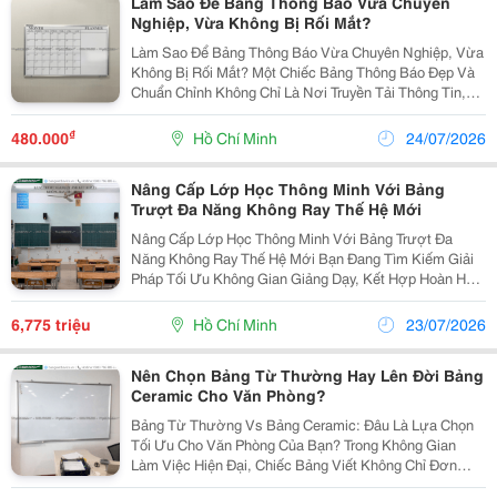
Làm Sao Để Bảng Thông Báo Vừa Chuyên
Nghiệp, Vừa Không Bị Rối Mắt?
Làm Sao Để Bảng Thông Báo Vừa Chuyên Nghiệp, Vừa
Không Bị Rối Mắt? Một Chiếc Bảng Thông Báo Đẹp Và
Chuẩn Chỉnh Không Chỉ Là Nơi Truyền Tải Thông Tin,
Thông Điệp Quan Trọng Mà Còn Góp Phần Nâng Tầm
Không Gian Làm Việc, Tô Điểm Tính Chuyên Nghiệp
₫
480.000
Hồ Chí Minh
24/07/2026
Cho...
Nâng Cấp Lớp Học Thông Minh Với Bảng
Trượt Đa Năng Không Ray Thế Hệ Mới
Nâng Cấp Lớp Học Thông Minh Với Bảng Trượt Đa
Năng Không Ray Thế Hệ Mới Bạn Đang Tìm Kiếm Giải
Pháp Tối Ưu Không Gian Giảng Dạy, Kết Hợp Hoàn Hảo
Giữa Bảng Viết Truyền Thống Và Tivi/Màn Hình Tương
Tác Hiện Đại ? Bảng Trượt Đa Năng Không Ray Thế...
6,775 triệu
Hồ Chí Minh
23/07/2026
Nên Chọn Bảng Từ Thường Hay Lên Đời Bảng
Ceramic Cho Văn Phòng?
Bảng Từ Thường Vs Bảng Ceramic: Đâu Là Lựa Chọn
Tối Ưu Cho Văn Phòng Của Bạn? Trong Không Gian
Làm Việc Hiện Đại, Chiếc Bảng Viết Không Chỉ Đơn
Thuần Là Công Cụ Ghi Chú Mà Còn Thể Hiện Sự