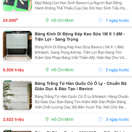
Đẹp Bảng Con Học Sinh Bavico Là Người Bạn Đồng
Hành Không Thể Thiếu Của Các Em Học Sinh Tiểu Học,
Đặc Biệt Là Các Bé Lớp 1 Đang Trong Giai Đoạn Rèn
Luyện Từng Nét Chữ Đầu Đời. Với Thiết Kế Tối Ưu,...
₫
24.000
Hồ Chí Minh
1 ngày trước
Bảng Kính Di Động Kép Keo Sữa 1M X 1.8M -
Tiện Lợi - Sang Trọng
Bảng Kính Di Động Kép Keo Sữa Bavico (1M X 1.8M)
&Ndash; Sang Trọng &Amp; Tiện Lợi Bạn Đang Tìm
Kiếm Giải Pháp Bảng Viết Thẩm Mỹ, Hiện Đại Cho Văn
Phòng, Phòng Họp Hay Không Gian Làm Việc Chuyên
Nghiệp? Bảng Kính Di Động Kép Keo Sữa Bavico
6,926 triệu
Hồ Chí Minh
2 ngày trước
Kích...
Bảng Trắng Từ Hàn Quốc Có Ô Ly - Chuẩn Bộ
Giáo Dục & Đào Tạo | Bavico
Bảng Trắng Từ Hàn Quốc Có Ô Ly &Ndash; Hàng Chuẩn
Bộ Giáo Dục Bạn Đang Tìm Kiếm Một Sản Phẩm Bảng
Viết Chất Lượng Cao, Độ Bền Vượt Trội, Nét Chữ Đẹp
Và An Toàn Cho Mắt? Bảng Viết Bavico Xin Giới Thiệu
Dòng Bảng Trắng Từ Hàn Quốc Có Ô Ly &Ndash;...
2,622 triệu
Hồ Chí Minh
3 ngày trước