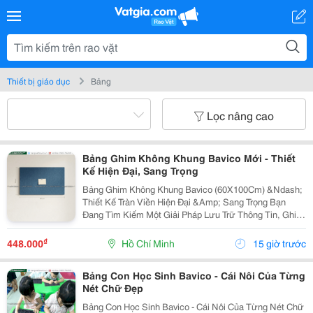
Thiết bị giáo dục
Bảng
Lọc nâng cao
Bảng Ghim Không Khung Bavico Mới - Thiết
Kế Hiện Đại, Sang Trọng
Bảng Ghim Không Khung Bavico (60X100Cm) &Ndash;
Thiết Kế Tràn Viền Hiện Đại &Amp; Sang Trọng Bạn
Đang Tìm Kiếm Một Giải Pháp Lưu Trữ Thông Tin, Ghi
Chú Công Việc Vừa Tiện Lợi Vừa Nâng Tầm Thẩm Mỹ
Cho Không Gian Sống Và Làm Việc? Bảng Ghim
₫
448.000
Hồ Chí Minh
15 giờ trước
Không...
Bảng Con Học Sinh Bavico - Cái Nôi Của Từng
Nét Chữ Đẹp
Bảng Con Học Sinh Bavico - Cái Nôi Của Từng Nét Chữ