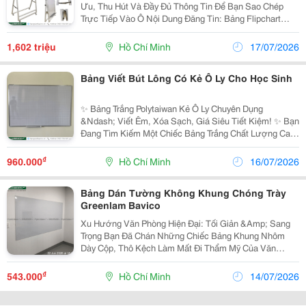
Ưu, Thu Hút Và Đầy Đủ Thông Tin Để Bạn Sao Chép
Trực Tiếp Vào Ô Nội Dung Đăng Tin: Bảng Flipchart
Chân Xếp Gọn Bavico &Ndash; Sự Lựa Chọn Của Hàng
Ngàn Doanh Nghiệp Việt Nam Bạn Đang Tìm Kiếm
1,602 triệu
Hồ Chí Minh
17/07/2026
Một...
Bảng Viết Bút Lông Có Kẻ Ô Ly Cho Học Sinh
✨ Bảng Trắng Polytaiwan Kẻ Ô Ly Chuyên Dụng
&Ndash; Viết Êm, Xóa Sạch, Giá Siêu Tiết Kiệm! ✨ Bạn
Đang Tìm Kiếm Một Chiếc Bảng Trắng Chất Lượng Cao
Để Phục Vụ Giảng Dạy, Hội Họp Văn Phòng Hay Đồng
Hành Cùng Con Yêu Học Tập Tại Nhà? Bảng Trắng
₫
960.000
Hồ Chí Minh
16/07/2026
Viết...
Bảng Dán Tường Không Khung Chóng Trày
Greenlam Bavico
Xu Hướng Văn Phòng Hiện Đại: Tối Giản &Amp; Sang
Trọng Bạn Đã Chán Những Chiếc Bảng Khung Nhôm
Dày Cộp, Thô Kệch Làm Mất Đi Thẩm Mỹ Của Văn
Phòng? Đã Đến Lúc Nâng Cấp Không Gian Làm Việc
Với Bảng Từ Không Khung Chống Lóa Greenlam! ...
₫
543.000
Hồ Chí Minh
14/07/2026