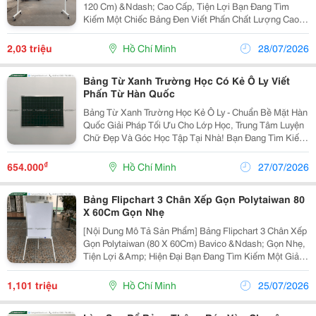
120 Cm) &Ndash; Cao Cấp, Tiện Lợi Bạn Đang Tìm
Kiếm Một Chiếc Bảng Đen Viết Phấn Chất Lượng Cao,
Di Chuyển Linh Hoạt Cho Gia Đình, Lớp Học, Văn Phòng
Hay Quán Cafe? Bảng Đen Di Động Polytaiwan...
2,03 triệu
Hồ Chí Minh
28/07/2026
Bảng Từ Xanh Trường Học Có Kẻ Ô Ly Viết
Phấn Từ Hàn Quốc
Bảng Từ Xanh Trường Học Kẻ Ô Ly - Chuẩn Bề Mặt Hàn
Quốc Giải Pháp Tối Ưu Cho Lớp Học, Trung Tâm Luyện
Chữ Đẹp Và Góc Học Tập Tại Nhà! Bạn Đang Tìm Kiếm
Một Chiếc Bảng Từ Xanh Chất Lượng Cao, Viết Êm,
Không Lóa Mắt Và Hỗ Trợ Rèn Chữ Đẹp Hiệu...
₫
654.000
Hồ Chí Minh
27/07/2026
Bảng Flipchart 3 Chân Xếp Gọn Polytaiwan 80
X 60Cm Gọn Nhẹ
[Nội Dung Mô Tả Sản Phẩm] Bảng Flipchart 3 Chân Xếp
Gọn Polytaiwan (80 X 60Cm) Bavico &Ndash; Gọn Nhẹ,
Tiện Lợi &Amp; Hiện Đại Bạn Đang Tìm Kiếm Một Giải
Pháp Bảng Viết Linh Hoạt Cho Các Buổi Họp Nhóm,
Giảng Dạy, Đào Tạo Hoặc Làm Việc Tại Nhà?...
1,101 triệu
Hồ Chí Minh
25/07/2026