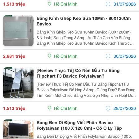
Chân Xếp Gọn Tăng Chỉnh Độ Cao Bavico Chính Là...
1,513 triệu
Hồ Chí Minh
31/07/2026
Bảng Kính Ghép Keo Sữa 10Mm - 80X120Cm
Bavico
Bảng Kính Ghép Keo Sữa 10Mm Bavico (80X120Cm)
&Ndash; Sang Trọng &Amp; An Toàn Cho Văn Phòng
Bảng Kính Ghép Keo Sữa 10Mm Bavico Kích Thước
80X120Cm Là Giải Pháp Bảng Viết Cao Cấp, Hiện Đại
Dành Cho Văn Phòng Làm Việc, Phòng Họp, Trung Tâm
2,681 triệu
Hồ Chí Minh
30/07/2026
Đào Tạo...
[Review Thực Tế] Có Nên Đầu Tư Bảng
Flipchart F3 Bavico Polytaiwan?
[Review Thực Tế] Có Nên Đầu Tư Bảng Flipchart F3
Bavico Polytaiwan Để Họp &Amp; Giảng Dạy? Bạn Đang
Tìm Kiếm Một Chiếc Bảng Vừa Gọn Nhẹ, Linh Hoạt Di
Chuyển Lại Chuyên Nghiệp Cho Phòng Họp, Lớp Học
Hay Góc Làm Việc Tại Nhà? Bảng Flipchart F3 Bavico...
1,513 triệu
Hồ Chí Minh
29/07/2026
Bảng Đen Di Động Viết Phấn Bavico
Polytaiwan (100 X 120 Cm) - Có Ô Ly Tập
Bảng Đen Di Động Viết Phấn Polytaiwan Bavico (100 X