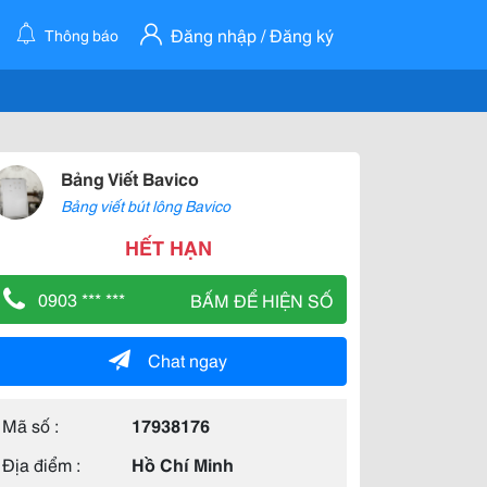
Đăng nhập / Đăng ký
Thông báo
Bảng Viết Bavico
Bảng viết bút lông Bavico
HẾT HẠN
0903 *** ***
BẤM ĐỂ HIỆN SỐ
Chat ngay
Mã số :
17938176
Địa điểm :
Hồ Chí Minh