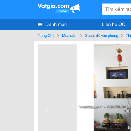
Danh mục
Liên hệ QC
Trang Chủ
Mua sắm
Sách, đồ văn phòng
Thi