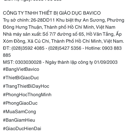
CÔNG TY TNHH THIẾT BỊ GIÁO DỤC BAVICO
Trụ sở chính: 26-28DD11 Khu biệt thự An Sương, Phường 
Đông Hưng Thuận, Thành phố Hồ Chí Minh, Việt Nam
Nhà máy sản xuất: Số 7/7 đường số 65, Hồ Văn Tắng, Ấp 
Xóm Đồng, Xã Củ Chi, Thành Phố Hồ Chí Minh, Việt Nam.
ĐT: (028)3592 4085 - (028)5427 5356 - Hotline: 0903 883 
885
MST: 0303030028 - Ngày thành lập công ty 01/09/2003
#BangVietBavico
#ThietBiGiaoDuc
#TrangThietBiDayHoc
#PhongHocThongMinh
#PhongGiaoDuc
#MuaSamCong
#BanGiamHieu
#GiaoDucHienDai