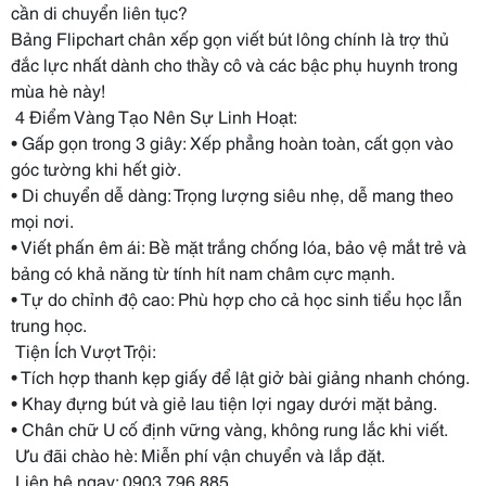
cần di chuyển liên tục?
Bảng Flipchart chân xếp gọn viết bút lông chính là trợ thủ 
đắc lực nhất dành cho thầy cô và các bậc phụ huynh trong 
mùa hè này!
 4 Điểm Vàng Tạo Nên Sự Linh Hoạt:
•
Gấp gọn trong 3 giây: Xếp phẳng hoàn toàn, cất gọn vào 
góc tường khi hết giờ.
•
Di chuyển dễ dàng: Trọng lượng siêu nhẹ, dễ mang theo 
mọi nơi.
•
Viết phấn êm ái: Bề mặt trắng chống lóa, bảo vệ mắt trẻ và 
bảng có khả năng từ tính hít nam châm cực mạnh.
• Tự do chỉnh độ cao: Phù hợp cho cả học sinh tiểu học lẫn 
trung học.
 Tiện Ích Vượt Trội:
• Tích hợp thanh kẹp giấy để lật giở bài giảng nhanh chóng.
• Khay đựng bút và giẻ lau tiện lợi ngay dưới mặt bảng.
• Chân chữ U cố định vững vàng, không rung lắc khi viết.
 Ưu đãi chào hè: Miễn phí vận chuyển và lắp đặt.
 Liên hệ ngay: 0903 796 885