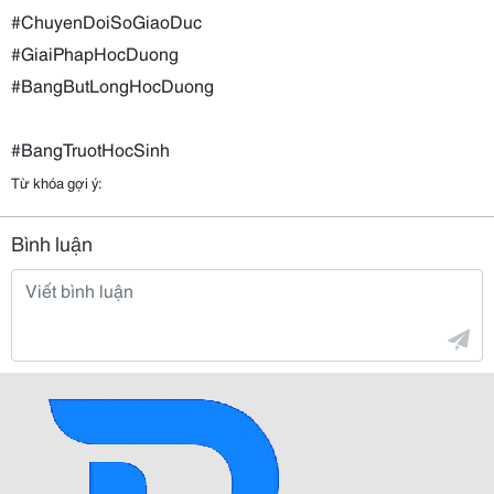
#ChuyenDoiSoGiaoDuc
#GiaiPhapHocDuong
#BangButLongHocDuong
#BangTruotHocSinh
Từ khóa gợi ý:
Bình luận