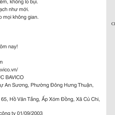
m, không lo bụi.
ạch như mới.
o mọi không gian.
hôm nay!
om
vico.vn/
ỤC BAVICO
 thự An Sương, Phường Đông Hưng Thuận,
 65, Hồ Văn Tắng, Ấp Xóm Đồng, Xã Củ Chi,
công ty 01/09/2003