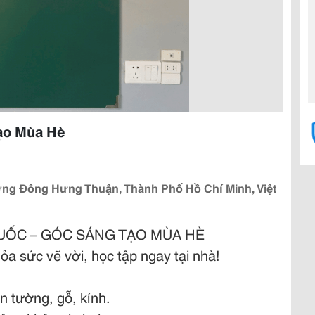
ạo Mùa Hè
ng Đông Hưng Thuận, Thành Phố Hồ Chí Minh, Việt
ỐC – GÓC SÁNG TẠO MÙA HÈ
a sức vẽ vời, học tập ngay tại nhà!
 tường, gỗ, kính.