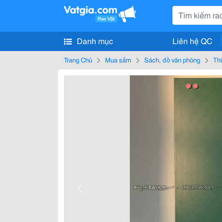
Danh mục
Liên hệ QC
Trang Chủ
Mua sắm
Sách, đồ văn phòng
Thi