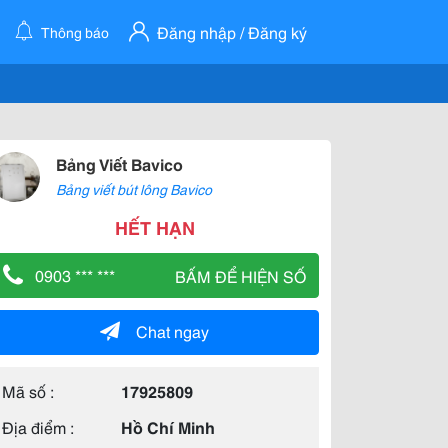
Đăng nhập / Đăng ký
Thông báo
Bảng Viết Bavico
Bảng viết bút lông Bavico
HẾT HẠN
0903 *** ***
BẤM ĐỂ HIỆN SỐ
Chat ngay
Mã số :
17925809
Địa điểm :
Hồ Chí Minh