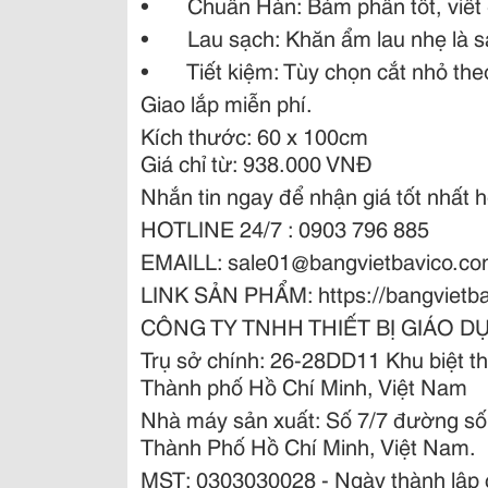
• Chuẩn Hàn: Bám phấn tốt, viết ê
• Lau sạch: Khăn ẩm lau nhẹ là s
• Tiết kiệm: Tùy chọn cắt nhỏ the
Giao lắp miễn phí.
Kích thước: 60 x 100cm
Giá chỉ từ: 938.000 VNĐ
Nhắn tin ngay để nhận giá tốt nhất 
HOTLINE 24/7 : 0903 796 885
EMAILL: sale01@bangvietbavico.c
LINK SẢN PHẨM: https://bangvietba
CÔNG TY TNHH THIẾT BỊ GIÁO D
Trụ sở chính: 26-28DD11 Khu biệt
Thành phố Hồ Chí Minh, Việt Nam
Nhà máy sản xuất: Số 7/7 đường số
Thành Phố Hồ Chí Minh, Việt Nam.
MST: 0303030028 - Ngày thành lập 