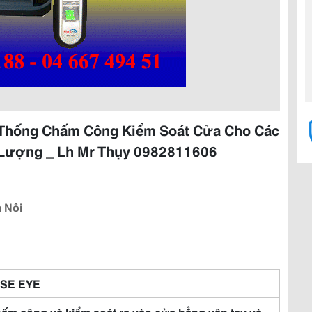
 Thống Chấm Công Kiểm Soát Cửa Cho Các
 Lượng _ Lh Mr Thụy 0982811606
 Nôi
SE EYE
ấm công và kiểm soát ra vào cửa bẳng vân tay và