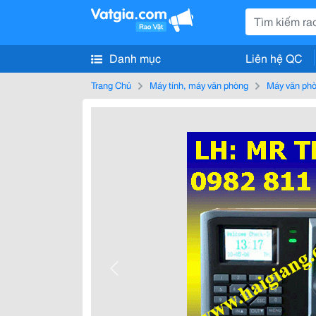
Danh mục
Liên hệ QC
Trang Chủ
Máy tính, máy văn phòng
Máy văn ph