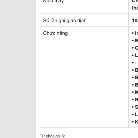
th
Số lần ghi giao dịch
10
Chức năng
• 
• 
• 
• 
• -
• 
• 
• 
• 
• 
• 
• 
• 
Từ khóa gợi ý: