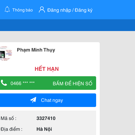
Đăng nhập / Đăng ký
Thông báo
Phạm Minh Thụy
HẾT HẠN
0466 *** ***
BẤM ĐỂ HIỆN SỐ
Chat ngay
Mã số :
3327410
Địa điểm :
Hà Nội