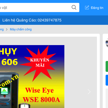
Đăng tin
Liên hệ Quảng Cáo: 02439747875
òng
Máy chấm công