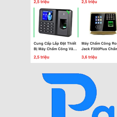
2,5 triệu
2,5 triệu
Triêu Tại Việt Nhât
Cung Cấp Lắp Đặt Thiết
Máy Chấm Công Ro
Bị Máy Chấm Công Vân
Jack F300Plus Chấ
Tay, Thẻ Từ, Thẻ Giấy,
Công Bằng Khuôn 
2,5 triệu
3,6 triệu
Kiểm Soát Cửa
Uy Tín Chất Lượng