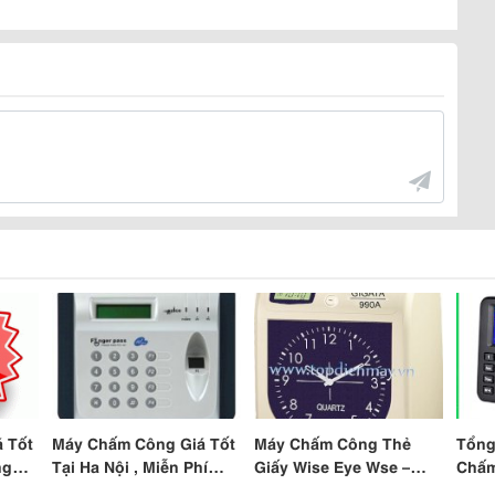
 Tốt
Máy Chấm Công Giá Tốt
Máy Chấm Công Thẻ
Tổng
ng
Tại Ha Nội , Miễn Phí
Giấy Wise Eye Wse –
Chấm
Phần Mền , Lặp Đặt Tận
7500D Giá 2Tr4, Miễn Phí
Chín