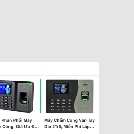
 Phân Phối Máy
Máy Chấm Công Vân Tay
 Công, Giá Ưu Đãi -
Giá 2Tr5, Miễn Phí Lắp
h Hãng, Bảo Hành
Đặt