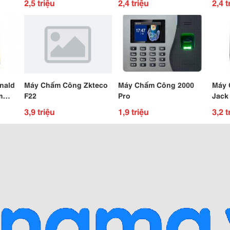
2,5 triệu
2,4 triệu
2,4 t
Nơi
Lắp Đặt
Dài 
nald
Máy Chấm Công Zkteco
Máy Chấm Công 2000
Máy 
m
F22
Pro
Jack
Mặt
3,9 triệu
1,9 triệu
3,2 t