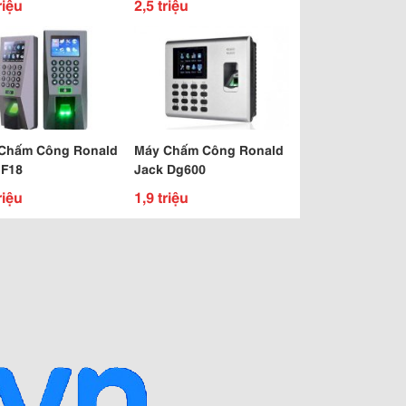
riệu
2,5 triệu
Hạn Tận Nơi.
Chấm Công Ronald
Máy Chấm Công Ronald
 F18
Jack Dg600
riệu
1,9 triệu