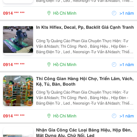
Bảng Điện Tử , Led , Neonsign -Tư Vấn &Ndash; Thiết
Kế &Ndash; Thi Công Gian Hàng Hội Chợ , Triển Lãm -
Tư Vấn &Ndash; Thiết Kế &Ndash; Thi
0914 *** ***
Hồ Chí Minh
>1 năm
In Kts Hiflex, Decal, Pp, Backlit Giá Cạnh Tranh
Công Ty Quảng Cáo Phan Gia Chuyên Thực Hiện: -Tư
Vấn &Ndash; Thi Công: Panô , Bảng Hiệu , Hộp Đèn -
Bảng Điện Tử , Led , Neonsign -Tư Vấn &Ndash; Thiết
Kế &Ndash; Thi Công Gian Hàng Hội Chợ , Triển Lãm -
Tư Vấn &Ndash; Thiết Kế &Ndash; Thi
0914 *** ***
Hồ Chí Minh
>1 năm
Thi Công Gian Hàng Hội Chợ, Triển Lãm, Vách,
Kệ, Tủ, Bàn, Booth
Công Ty Quảng Cáo Phan Gia Chuyên Thực Hiện: -Tư
Vấn &Ndash; Thi Công: Panô , Bảng Hiệu , Hộp Đèn -
Bảng Điện Tử , Led , Neonsign -Tư Vấn &Ndash; Thiết
Kế &Ndash; Thi Công Gian Hàng Hội Chợ , Triển Lãm -
Tư Vấn &Ndash; Thiết Kế &Ndash; Thi
0914 *** ***
Hồ Chí Minh
>1 năm
Nhận Gia Công Các Loại Bảng Hiệu, Hộp Đèn,
Mặt Dựng Alu, Chữ Nổi, Led