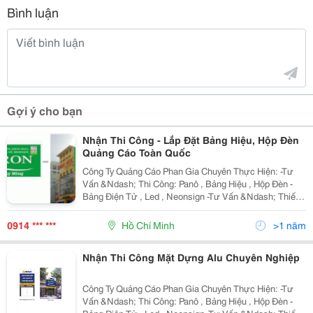
Bình luận
Gợi ý cho bạn
Nhận Thi Công - Lắp Đặt Bảng Hiệu, Hộp Đèn
Quảng Cáo Toàn Quốc
Công Ty Quảng Cáo Phan Gia Chuyên Thực Hiện: -Tư
Vấn &Ndash; Thi Công: Panô , Bảng Hiệu , Hộp Đèn -
Bảng Điện Tử , Led , Neonsign -Tư Vấn &Ndash; Thiết
Kế &Ndash; Thi Công Gian Hàng Hội Chợ , Triển Lãm -
Tư Vấn &Ndash; Thiết Kế &Ndash; Thi
0914 *** ***
Hồ Chí Minh
>1 năm
Nhận Thi Công Mặt Dựng Alu Chuyên Nghiệp
Công Ty Quảng Cáo Phan Gia Chuyên Thực Hiện: -Tư
Vấn &Ndash; Thi Công: Panô , Bảng Hiệu , Hộp Đèn -