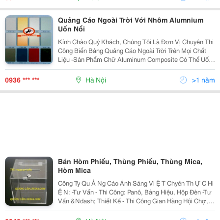
Quảng Cáo Ngoài Trời Với Nhôm Alumnium
Uốn Nổi
Kính Chào Quý Khách, Chúng Tôi Là Đơn Vị Chuyên Thi
Công Biển Bảng Quảng Cáo Ngoài Trời Trên Mọi Chất
Liệu -Sản Phẩm Chữ Aluminum Composite Có Thể Uốn
Nổi, Làm Chữ Nổi Với Kích Thước Lớn Lên 2 Mét/ Ký
Tự -Sản Phẩm Biển Quảng Cáo Ngoài Trời Đ
0936 *** ***
Hà Nội
>1 năm
Bán Hòm Phiếu, Thùng Phiếu, Thùng Mica,
Hòm Mica
Công Ty Qu Ả Ng Cáo Ánh Sáng Vi Ệ T Chyên Th Ự C Hi
Ệ N: -Tư Vấn - Thi Công: Panô, Bảng Hiệu, Hộp Đèn -Tư
Vấn &Ndash; Thiết Kế - Thi Công Gian Hàng Hội Chợ,
Triển Lãm -Tư Vấn &Ndash; Thiết Kế - Thi Công Trang
Trí Nội Ngoại Thất, Showroom, Vă