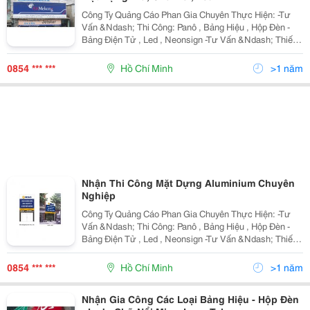
Công Ty Quảng Cáo Phan Gia Chuyên Thực Hiện: -Tư
Vấn &Ndash; Thi Công: Panô , Bảng Hiệu , Hộp Đèn -
Bảng Điện Tử , Led , Neonsign -Tư Vấn &Ndash; Thiết
Kế &Ndash; Thi Công Gian Hàng Hội Chợ , Triển Lãm -
Tư Vấn &Ndash; Thiết Kế &Ndash; Thi
0854 *** ***
Hồ Chí Minh
>1 năm
Nhận Thi Công Mặt Dựng Aluminium Chuyên
Nghiệp
Công Ty Quảng Cáo Phan Gia Chuyên Thực Hiện: -Tư
Vấn &Ndash; Thi Công: Panô , Bảng Hiệu , Hộp Đèn -
Bảng Điện Tử , Led , Neonsign -Tư Vấn &Ndash; Thiết
Kế &Ndash; Thi Công Gian Hàng Hội Chợ , Triển Lãm -
Tư Vấn &Ndash; Thiết Kế &Ndash; Thi
0854 *** ***
Hồ Chí Minh
>1 năm
Nhận Gia Công Các Loại Bảng Hiệu - Hộp Đèn