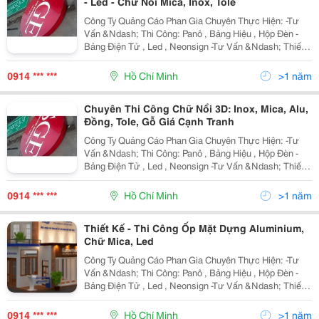
- Led - Chữ Nổi Mica, Inox, Tole
Công Ty Quảng Cáo Phan Gia Chuyên Thực Hiện: -Tư
Vấn &Ndash; Thi Công: Panô , Bảng Hiệu , Hộp Đèn -
Bảng Điện Tử , Led , Neonsign -Tư Vấn &Ndash; Thiết
Kế &Ndash; Thi Công Gian Hàng Hội Chợ , Triển Lãm -
Tư Vấn &Ndash; Thiết Kế &Ndash; Thi
0914 *** ***
Hồ Chí Minh
>1 năm
Chuyên Thi Công Chữ Nổi 3D: Inox, Mica, Alu,
Đồng, Tole, Gỗ Giá Cạnh Tranh
Công Ty Quảng Cáo Phan Gia Chuyên Thực Hiện: -Tư
Vấn &Ndash; Thi Công: Panô , Bảng Hiệu , Hộp Đèn -
Bảng Điện Tử , Led , Neonsign -Tư Vấn &Ndash; Thiết
Kế &Ndash; Thi Công Gian Hàng Hội Chợ , Triển Lãm -
Tư Vấn &Ndash; Thiết Kế &Ndash; Thi
0914 *** ***
Hồ Chí Minh
>1 năm
Thiết Kế - Thi Công Ốp Mặt Dựng Aluminium,
Chữ Mica, Led
Công Ty Quảng Cáo Phan Gia Chuyên Thực Hiện: -Tư
Vấn &Ndash; Thi Công: Panô , Bảng Hiệu , Hộp Đèn -
Bảng Điện Tử , Led , Neonsign -Tư Vấn &Ndash; Thiết
Kế &Ndash; Thi Công Gian Hàng Hội Chợ , Triển Lãm -
Tư Vấn &Ndash; Thiết Kế &Ndash; Thi
0914 *** ***
Hồ Chí Minh
>1 năm