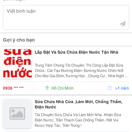
Gợi ý cho bạn
Lắp Đặt Và Sửa Chữa Điện Nước Tận Nhà
Trung Tâm Chúng Tôi Chuyên: Thi Công Lắp Đặt Sửa
Chữa , Cải Tạo Đường Điện- Đường Nước Chìm Nổi
Cho Mọi Gia Đình,Trường Học , Chung Cư , Nhà Nghỉ ,
Khách Sạn &Hellip;(Vd:sửa Chữa Chập , Cháy Nổ Điện
, Máy Bơm , Quạt &Hellip;, Lắp Đặt Đường Dây Điệ
0938 *** ***
Hồ Chí Minh
>1 năm
Sửa Chửa Nhà Cửa ,Làm Mới, Chống Thấm,
Điện Nước
Tài Chuyên Sửa Chữa Và Làm Mới Nhà. Nhận Sửa
Điện Nước, Trần Thạch Cao Chống Thấm. Rất Vui
Được Hợp Tác. Trân Trọng !