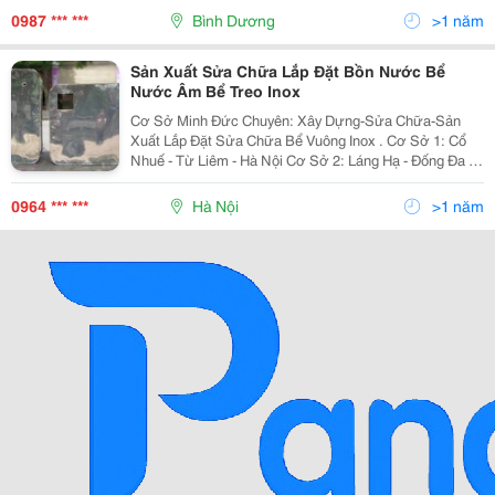
0987 *** ***
Bình Dương
>1 năm
Sản Xuất Sửa Chữa Lắp Đặt Bồn Nước Bể
Nước Âm Bể Treo Inox
Cơ Sở Minh Đức Chuyên: Xây Dựng-Sửa Chữa-Sản
Xuất Lắp Đặt Sửa Chữa Bể Vuông Inox . Cơ Sở 1: Cổ
Nhuế - Từ Liêm - Hà Nội Cơ Sở 2: Láng Hạ - Đống Đa -
Hà Nội Nhận: Làm Mới- Cải Tạo Nhà- Chống Thấm -
Chống Dột - Trần-Vách Thạch Cao - Sơn - Bả..... Thi Cô
0964 *** ***
Hà Nội
>1 năm