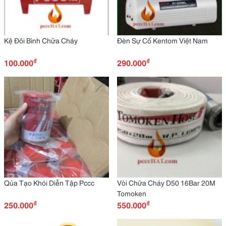
Kệ Đôi Bình Chữa Cháy
Đèn Sự Cố Kentom Việt Nam
₫
₫
100.000
290.000
Qủa Tạo Khói Diễn Tập Pccc
Vòi Chữa Cháy D50 16Bar 20M
Tomoken
₫
₫
250.000
550.000