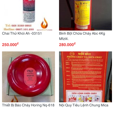
Chai Thử Khói Ah -03151
Bình Bột Chữa Cháy Abc 4Kg
Mfzl4.
₫
₫
250.000
280.000
Thiết Bị Báo Cháy Horing Nq-618
Nội Quy Tiêu Lệnh Chung Mica