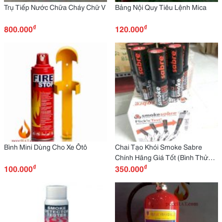
Trụ Tiếp Nước Chữa Cháy Chữ V
Bảng Nội Quy Tiêu Lệnh Mica
₫
₫
800.000
120.000
Bình Mini Dùng Cho Xe Ôtô
Chai Tạo Khói Smoke Sabre
Chính Hãng Giá Tốt (Bình Thử
₫
₫
100.000
Đầu Báo Khói)
350.000