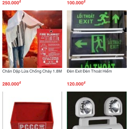
₫
₫
250.000
100.000
Chăn Dập Lửa Chống Cháy 1.8M
Đèn Exit Đèn Thoát Hiểm
₫
₫
280.000
120.000