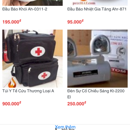
Đầu Báo Khói Ah-0311-2
Đầu Báo Nhiệt Gia Tăng Ahr-871
₫
₫
195.000
95.000
Túi Y Tế Cứu Thương Loại A
Đèn Sự Cố Chiếu Sáng Kt-2200
El
₫
₫
900.000
250.000
Xem thêm
Hỗ trợ