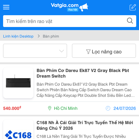
Linh kiện Desktop
Bàn phím
Lọc nâng cao
Bàn Phím Cơ Dareu Ek87 V2 Gray Black Pbt
Dream Switch
Bàn Phím Cơ Dareu Ek87 V2 Gray Black Pbt Dream
Switch Phiên Bản Nâng Cấp Switch Dareu Dream Cao
Cấp Nâng Cấp Keycap Pbt Double Shot Siêu Bền Led
Rainbow Chia Theo Hàng Công Ty Tnhh Tm Dv Hợp
Thành Thịnh 406/55 Cộng Hòa, P. Tân Bình, Tp.hcm
₫
540.000
Hồ Chí Minh
24/07/2026
☎...
C168 Nh À Cái Giải Trí Trực Tuyến Thế Hệ Mới
Đáng Chú Ý 2026
C168 Là Nền Tảng Giải Trí Trực Tuyến Được Nhiều