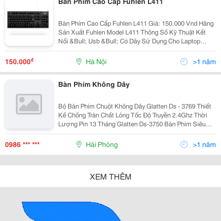
Bàn Phím Cao Cấp Fuhlen L411
Bàn Phím Cao Cấp Fuhlen L411 Giá: 150.000 Vnd Hãng
Sản Xuất Fuhlen Model L411 Thông Số Kỹ Thuật Kết
Nối &Bull; Usb &Bull; Có Dây Sử Dụng Cho Laptop
&Amp; Desktop Pc Tính Năng &Bull; Không Thấm
Nước Ngôn Ngữ Sử Dụng &Bull; Tiếng Anh Màu Sắc
₫
150.000
Hà Nội
>1 năm
&Bull; Đe
Bàn Phím Không Dây
Bộ Bàn Phím Chuột Không Dây Glatten Ds - 3769 Thiết
Kế Chống Tràn Chất Lỏng Tốc Độ Truyền 2.4Ghz Thời
Lượng Pin 13 Tháng Glatten Ds-3750 Bàn Phím Siêu
Mỏng Công Nghệ Cảm Biến A3000 Thời Lượng Pin 13
Tháng Bàn
0986 *** ***
Hải Phòng
>1 năm
XEM THÊM