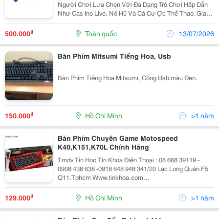
Người Chơi Lựa Chọn Với Đa Dạng Trò Chơi Hấp Dẫn
Như Cas Ino Live, Nổ Hũ Và Cá Cư Ợc Thể Thao. Giao
Diện Hiện Đại, Dễ Sử Dụng Giúp Người Dùng Thao Tác
Thuận Tiện Trên Cả Điện Thoại Và Máy Tính. Hệ
₫
500.000
Toàn quốc
13/07/2026
Thống...
Bàn Phím Mitsumi Tiếng Hoa, Usb
Bàn Phím Tiếng Hoa Mitsumi, Cổng Usb.màu Đen.
₫
150.000
Hồ Chí Minh
>1 năm
Bàn Phím Chuyên Game Motospeed
K40,K151,K70L Chính Hãng
Tmdv Tin Học Tin Khoa Điện Thoại : 08 668 39119 -
0908 438 638 -0918 648 948 341/20 Lạc Long Quân F5
Q11.Tphcm Www.tinkhoa.com
Https://Www.facebook.com/Tinkhoa.tinhoc I) Bàn Phím
Motospeed K40 Đen Giá: 175.000 Vnđ Bh:12
₫
129.000
Hồ Chí Minh
>1 năm