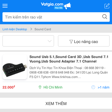
Linh kiện Desktop
Sound Card
Lọc nâng cao
Sound Usb 5.1,Sound Card 3D ,Usb Sound 7.1
Vuong,Usb Sound Adapter 7.1 Channel
Dịch Vụ Tin Học Tin Khoa Điện Thoại : 08 668 39119 -
0908 438 638 -0918 648 948 Đc: 341/20 Lạc Long Quân
F5 Q11.Tphcm Www.tinkhoa.com
Https://Www.facebook.com/Tinkhoa.tinhoc Card Âm
Thanh 5.1 Pci Full Box. Kèm Đĩa
₫
22.000
Hồ Chí Minh
>1 năm
XEM THÊM