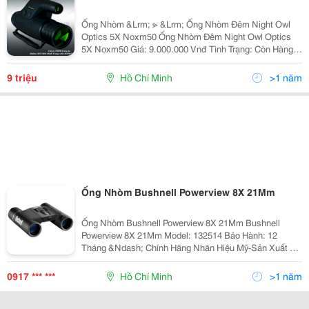
Ống Nhòm &Lrm; ≫ &Lrm; Ống Nhòm Đêm Night Owl
Optics 5X Noxm50 Ống Nhòm Đêm Night Owl Optics
5X Noxm50 Giá: 9.000.000 Vnđ Tình Trạng: Còn Hàng,
Hàng Mới 100% Bảo Hành: 12 Tháng-Hàng Chính Hãng
N
9 triệu
Hồ Chí Minh
>1 năm
Ống Nhòm Bushnell Powerview 8X 21Mm
Ống Nhòm Bushnell Powerview 8X 21Mm Bushnell
Powerview 8X 21Mm Model: 132514 Bảo Hành: 12
Tháng &Ndash; Chính Hãng Nhãn Hiệu Mỹ-Sản Xuất Tại
Trung Quốc Specs For Powerview 8X 21Mm 132514
Magnificatio
0917 *** ***
Hồ Chí Minh
>1 năm