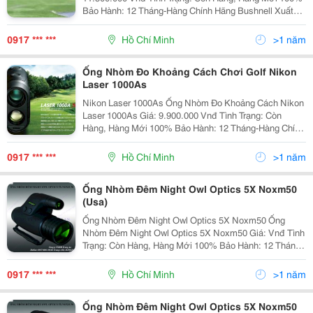
Bảo Hành: 12 Tháng-Hàng Chính Hãng Bushnell Xuất
Xứ: Trung Quốc - Là Thiết Bị Xác Định Khoảng Cách
Cao Cấp Sử Dụng Cho
0917 *** ***
Hồ Chí Minh
>1 năm
Ống Nhòm Đo Khoảng Cách Chơi Golf Nikon
Laser 1000As
Nikon Laser 1000As Ống Nhòm Đo Khoảng Cách Nikon
Laser 1000As Giá: 9.900.000 Vnđ Tình Trạng: Còn
Hàng, Hàng Mới 100% Bảo Hành: 12 Tháng-Hàng Chính
Hãng Nikon Xuất Xứ: Trung Quốc Phụ Kiện Kèm
0917 *** ***
Hồ Chí Minh
>1 năm
Ống Nhòm Đêm Night Owl Optics 5X Noxm50
(Usa)
Ống Nhòm Đêm Night Owl Optics 5X Noxm50 Ống
Nhòm Đêm Night Owl Optics 5X Noxm50 Giá: Vnđ Tình
Trạng: Còn Hàng, Hàng Mới 100% Bảo Hành: 12 Tháng-
Hàng Chính Hãng Night Owl Optics (Mỹ) Xuất Xứ: Nga (
0917 *** ***
Hồ Chí Minh
>1 năm
Ống Nhòm Đêm Night Owl Optics 5X Noxm50