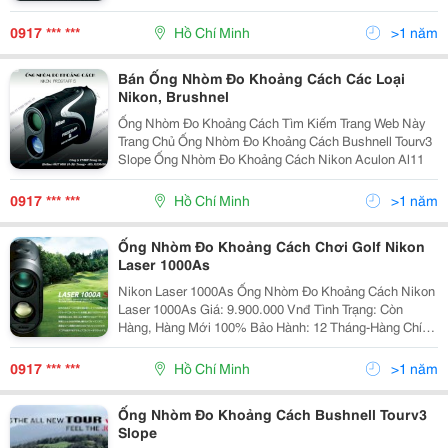
Hàng Chính Hãng Night Owl Optics (Mỹ) Xuất Xứ: Nga (
0917 *** ***
Hồ Chí Minh
>1 năm
Bán Ống Nhòm Đo Khoảng Cách Các Loại
Nikon, Brushnel
Ống Nhòm Đo Khoảng Cách Tìm Kiếm Trang Web Này
Trang Chủ Ống Nhòm Đo Khoảng Cách Bushnell Tourv3
Slope Ống Nhòm Đo Khoảng Cách Nikon Aculon Al11
0917 *** ***
Hồ Chí Minh
>1 năm
Ống Nhòm Đo Khoảng Cách Chơi Golf Nikon
Laser 1000As
Nikon Laser 1000As Ống Nhòm Đo Khoảng Cách Nikon
Laser 1000As Giá: 9.900.000 Vnđ Tình Trạng: Còn
Hàng, Hàng Mới 100% Bảo Hành: 12 Tháng-Hàng Chính
Hãng Nikon Xuất Xứ: Trung Quốc Phụ Kiện Kèm
0917 *** ***
Hồ Chí Minh
>1 năm
Ống Nhòm Đo Khoảng Cách Bushnell Tourv3
Slope