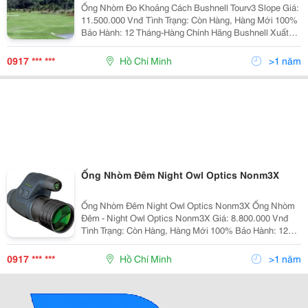
Ống Nhòm Đo Khoảng Cách Bushnell Tourv3 Slope Giá:
11.500.000 Vnđ Tình Trạng: Còn Hàng, Hàng Mới 100%
Bảo Hành: 12 Tháng-Hàng Chính Hãng Bushnell Xuất
Xứ: Trung Quốc - Là Thiết Bị Xác Định Khoảng Cách
Cao Cấp Sử Dụng Cho
0917 *** ***
Hồ Chí Minh
>1 năm
Ống Nhòm Đêm Night Owl Optics Nonm3X
Ống Nhòm Đêm Night Owl Optics Nonm3X Ống Nhòm
Đêm - Night Owl Optics Nonm3X Giá: 8.800.000 Vnđ
Tình Trạng: Còn Hàng, Hàng Mới 100% Bảo Hành: 12
Tháng-Hàng Chính Hãng Night Owl Optics (Mỹ) Xuất Xứ
0917 *** ***
Hồ Chí Minh
>1 năm