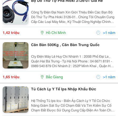
Bộ Dò Thứ Tự Pha Hioki 3126-01 Giá Rẻ
Công Ty Điện Đại Nam Xin Giới Thiệu Đến Các Bạn Bộ
Dò Thứ Tự Pha Hioki 3126-01 . Chúng Tôi Chuyên Cung
Cấp Các Loại Máy Móc, Kỹ Thuật Công Nghiệp Chính
Hãng, Giá Cả Ưu Đãi, Đảm Bảo Uy Tín Chất Lượng Trên
Thị Trường Hiện Nay. Khi Mua Sản Phẩm
1,42 triệu
Hồ Chí Minh
>1 năm
Cân Bàn 500Kg , Cân Bàn Trung Quốc
Cty Điện Máy Lê Huy Chi Nhánh 1 : 205B Phố Đại La ,
Quận Hai Bà Trưng - Tp Hà Nội Phone : 04 6671 8191 -
0989 540 879 Chi Nhánh 2 : 252P Minh Khai , Quận Hai
Bà Trưng , Tp Hà Nội Phone: 04 66583 555 - 0984 615
319 Email: Sieuthid
1,65 triệu
Bắc Giang
>1 năm
Tủ Cách Ly Y Tế Ips Nhập Khẩu Đức
Hệ Thống Tủ Ips-Icu - Biến Áp Cách Ly Y Tế Có Chức
Năng Giám Sát Sự Cố Chạm Đất Và Tìm Kiếm Sự Cố
Chạm Đất Được Sử Dụng Cung Cấp Điện An Toàn Cho
Khu Vực Zone 2 - Công Trình Y Tế Theo Qcvn