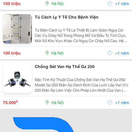
12:2014/Bxd Và Tiêu Chuẩn Tcvn7447-7-710, Iec60364-
100 triệu
Hà Nội
>1 năm
7-710. Các
Tủ Cách Ly Y Tế Cho Bệnh Viện
Tủ Điện Cách Ly Y Tế Là Thiết Bị Làm Giảm Nguy Cơ
Các Vụ Cháy Nổ Trong Phòng Mổ Và Điều Trị Tích Cực,
Một Số Khu Vực Khác Có Nguy Cơ Cháy Nổ Cao, Hệ
Thống Phân Phối Điện Trung Tính Sử Dụng Trong Lĩnh
Vực Y Tế Thuộc Nhóm 2. Tủ Cách Ly Y Tế Ips
100 triệu
Hà Nội
>1 năm
Chống Sét Van Hạ Thế Gz 250
Đặc Tính Kỹ Thuật Của Chống Sét Van Hạ Thế Gz-250
Model Gz-250 Điện Áp Danh Định Của Lưới Lắp Van (V):
220 Điện Áp Làm Việc Cho Phép Lớn Nhất Của Van (V):
250
₫
75.000
Hà Nội
>1 năm