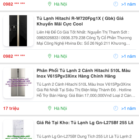
:Nguyenthanh6685 Website: Http://Sieuthiht.com
0982 *** ***
Hà Nội
>1 năm
Tủ Lạnh Hitachi R-W720Fpg1X ( Gbk) Giá
Khuyến Mãi Cực Cool
Liên Hệ Để Có Giá Tốt Nhất: Nguyễn Thị Thanh Sđt :
0982026833 | 0936.379.238 Công Ty Cổ Phần Thương
Mại Công Nghệ Htvina Đc: Số 26 Ngõ 211 Khương
Trung &Ndash; Thanh Xuân &Ndash; Hà Nội Yahoo
:Nguyenthanh6685 Website: Http://Sieuthiht.com
0982 *** ***
Hà Nội
>1 năm
Phân Phối Tủ Lạnh 2 Cánh Hitachi 510L Màu
Inox V615Pgv3Xinx Hàng Chính Hãng
Tủ Lạnh 2 Cánh Hitachi 510L Màu Inox V615Pgv3Xinx
Giá Rẻ Nhất Tại Siêu Thị Điện Máy Thành Đô . Hotline
Hỗ Trợ Bán Hàng: Giá Bán:17,000,000Vnđ Loại 2 Cánh
Ngăn Đông Trên Màu Inox Model V615Pgv3X(Inx) Số
Lượng Cánh T
17 triệu
Hà Nội
>1 năm
Giá Rẻ Tại Kho: Tủ Lạnh Lg Gn-L275Bf 255 Lít
Tủ Lạnh Lg Gn-L275Bf Dung Tích 255 Lít Là Tủ Lạnh 2