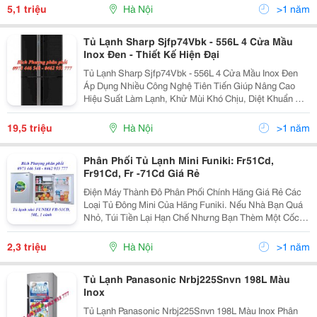
Phượng: 0973 446 548 - 0462 933 777
5,1 triệu
Hà Nội
>1 năm
Tủ Lạnh Sharp Sjfp74Vbk - 556L 4 Cửa Mầu
Inox Đen - Thiết Kế Hiện Đại
Tủ Lạnh Sharp Sjfp74Vbk - 556L 4 Cửa Mầu Inox Đen
Áp Dụng Nhiều Công Nghệ Tiên Tiến Giúp Nâng Cao
Hiệu Suất Làm Lạnh, Khử Mùi Khó Chịu, Diệt Khuẩn Để
Bảo Quản Thực Phẩm Tươi Ngon Hơn Và Sử Dụng
Được Trong Nhiều Ngày Tủ Lạnh Sharp Sj-Fp74V 556
19,5 triệu
Hà Nội
>1 năm
Lít
Phân Phối Tủ Lạnh Mini Funiki: Fr51Cd,
Fr91Cd, Fr -71Cd Giá Rẻ
Điện Máy Thành Đô Phân Phối Chính Hãng Giá Rẻ Các
Loại Tủ Đông Mini Của Hãng Funiki. Nếu Nhà Bạn Quá
Nhỏ, Túi Tiền Lại Hạn Chế Nhưng Bạn Thèm Một Cốc
Nước Lạnh Trong Những Ngày Hè Hay Cần Phải Bảo
Quản Thực Phẩm Với Số Lượng Ít Thì Tủ Lạnh Mini Fu
2,3 triệu
Hà Nội
>1 năm
Tủ Lạnh Panasonic Nrbj225Snvn 198L Màu
Inox
Tủ Lạnh Panasonic Nrbj225Snvn 198L Màu Inox Phân