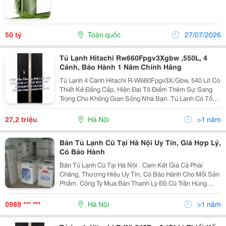
50 tỷ
Toàn quốc
27/07/2026
Tủ Lạnh Hitachi Rw660Fpgv3Xgbw ,550L, 4
Cánh, Bảo Hành 1 Năm Chính Hãng
Tủ Lạnh 4 Cánh Hitachi R-W660Fpgv3X/Gbw, 540 Lít Có
Thiết Kế Đẳng Cấp, Hiện Đại Tô Điểm Thêm Sự Sang
Trọng Cho Không Gian Sống Nhà Bạn. Tủ Lạnh Có Tổng
Dung Tích Đến 540 Lít Dự Trữ Được Nhiều Thực Phẩm
Giúp Đáp Ứng Nhu Cầu Dinh Dưỡng Cho Cả Gia Đì
27,2 triệu
Hà Nội
>1 năm
Bán Tủ Lạnh Cũ Tại Hà Nội Uy Tín, Giá Hợp Lý,
Có Bảo Hành
Bán Tủ Lạnh Cũ Tại Hà Nội . Cam Kết Giá Cả Phải
Chăng, Thương Hiệu Uy Tín, Có Bảo Hành Cho Mỗi Sản
Phẩm. Công Ty Mua Bán Thanh Lý Đồ Cũ Trần Hùng
≫≫≫≫≫≫ Hotline:0989.818.506 ≪≪≪≪≪≪≪≪ Uy Tín - Chuy
0989 *** ***
Hà Nội
>1 năm