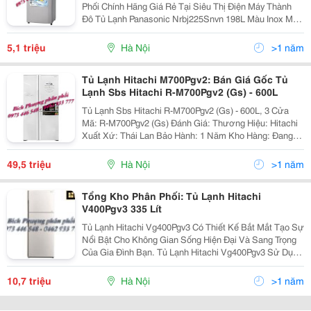
Phối Chính Hãng Giá Rẻ Tại Siêu Thị Điện Máy Thành
Đô Tủ Lạnh Panasonic Nrbj225Snvn 198L Màu Inox Mã:
Nrbj225Snvn Đánh Giá: Thương Hiệu: Panasonic Xuất
Xứ: Việt Nam Bảo Hà
5,1 triệu
Hà Nội
>1 năm
Tủ Lạnh Hitachi M700Pgv2: Bán Giá Gốc Tủ
Lạnh Sbs Hitachi R-M700Pgv2 (Gs) - 600L
Tủ Lạnh Sbs Hitachi R-M700Pgv2 (Gs) - 600L, 3 Cửa
Mã: R-M700Pgv2 (Gs) Đánh Giá: Thương Hiệu: Hitachi
Xuất Xứ: Thái Lan Bảo Hành: 1 Năm Kho Hàng: Đang
Có Hàng Vận Chuyển: Miễn Phí Vận Chuyển 10Km Nội
Thành Hà Nội Gi
49,5 triệu
Hà Nội
>1 năm
Tổng Kho Phân Phối: Tủ Lạnh Hitachi
V400Pgv3 335 Lít
Tủ Lạnh Hitachi Vg400Pgv3 Có Thiết Kế Bắt Mắt Tạo Sự
Nổi Bật Cho Không Gian Sống Hiện Đại Và Sang Trọng
Của Gia Đình Bạn. Tủ Lạnh Hitachi Vg400Pgv3 Sử Dụng
Hệ Thống Quạt Kép Giúp Từng Ngăn Tủ Được Làm
Lạnh Nhanh Một Cách Độc Lập, Nâng Sao Hiệu
10,7 triệu
Hà Nội
>1 năm