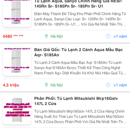
Tủ Lạnh Aqua, Sanyo Chính Hãng Giá Rẻ:sr-
145Rn Sr- S185Pn Sr- 185Pn Sr- U1
Điện Máy Thành Đô Tổng Kho Phân Phối Chính Hãng Tủ
Lạnh Aqua, Sanyo Các Loại: Sr- 125Rn Sr- 145Rn Sr-
S185Pn Sr- 185Pn Sr- U1 ... Với Giá Rẻ Nhất Trên Thị
Trường. Liên Hệ Bích Phượng: 0973 446 548 - 0462 933
777 Để Nhận Được Tư Vấn Và Mức Báo Giá
0485 *** ***
Hà Nội
>1 năm
Bán Giá Gốc: Tủ Lạnh 2 Cánh Aqua Mầu Bạc
Aqr- S185An
Tủ Lạnh 2 Cánh Aqua Mầu Bạc Aqr- S185An Tủ Lạnh
Sanyo Aqr-S185An Được Thiết Kế Theo Công Nghệ
Nano Fresh Ag+ Diệt Khuẩn Và Khử Mùi Hiệu Quả Tủ
Lạnh Sanyo Aqr-S185An Với Tính Năng Làm Lạnh Siêu
Tốc Giúp Bạn Tiết Kiệm Được Thời Gian Và Rất
4,5 triệu
Hà Nội
>1 năm
Phân Phối: Tủ Lạnh Mitsubishi Mrp16Gslv
147L 2 Cửa
Tủ Lạnh Mitsubishi Mrp16Gslv 147L 2 Cửa Hàng Chính
Hãng Xuất Xứ Thái Lan Tủ Lạnh Mitsubishi Mrp16Gslv
147L 2 Cửa Được Phân Phối Với Giá Rẻ Nhất Trên Thị
Trường Hà Nọi Tại Điện Máy Thành Đô Liên Hệ Bích