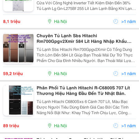
Cửa Với Công Nghệ Inverter Tiết Kiệm Điện Đến 36%
Tủ Lạnh Lg Gn-L275Bf 255 Lít Làm Lạnh Bằng Khí Lạnh
Đa Chiều Đảm Bảo Độ Tươi Ngon Của Thực Phẩm. Tủ
Lạnh Lg Gn-L275Bf 255 Lít Với Dung Tích Ch
8,1 triệu
Hà Nội
>1 năm
Chuyên Tủ Lạnh Sbs Hitachi
Rm700Gpgv2Xmir 584 Lít Hàng Nhập Khẩu
Thái Lan Giá Rẻ
Tủ Lạnh Sbs Hitachi Rm700Gpgv2Xmir Có Tổng Dung
Tích Lớn Đến 584 Lít Giúp Bạn Thoải Mái Dự Trữ Thực
Phẩm Cho Gia Đình Nhiều Người. Bạn Thoải Mái Lựa
Chọn Và Cất Trữ Các Loại Thực Phẩm Yêu Thích Mà
Không Cần Lo Lắng. Tủ Lạnh Hitachi Rm700Pgv2Xmir C
59,2 triệu
Hà Nội
>1 năm
Phân Phối Tủ Lạnh Hitachi R-C6800S 707 Lít
Thương Hiệu Hàng Đầu Đến Từ Nhật Bản.
Tủ Lạnh Hitachi C6800Sxs 6 Cánh 707 Lít, Màu Bạc
Được Người Tiêu Dùng Đánh Giá Cao Bởi Các Tính
Năng Nổi Bật Như: Khay Thuỷ Tinh Chịu Lực, Công
Nghệ Inverter. Tủ Lạnh Hitachi R-C6800S Được Trang Bị
Rất Nhiều Khay Kệ Bằng Kính Chịu Lực , Giúp Bạn Đ
89 triệu
Hà Nội
>1 năm