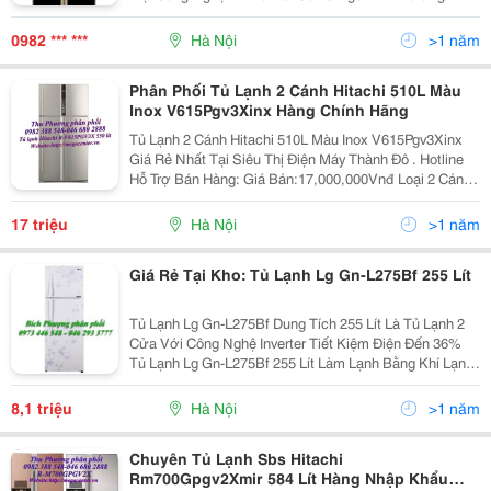
Trung &Ndash; Thanh Xuân &Ndash; Hà Nội Yahoo
:Nguyenthanh6685 Website: Http://Sieuthiht.com
0982 *** ***
Hà Nội
>1 năm
Phân Phối Tủ Lạnh 2 Cánh Hitachi 510L Màu
Inox V615Pgv3Xinx Hàng Chính Hãng
Tủ Lạnh 2 Cánh Hitachi 510L Màu Inox V615Pgv3Xinx
Giá Rẻ Nhất Tại Siêu Thị Điện Máy Thành Đô . Hotline
Hỗ Trợ Bán Hàng: Giá Bán:17,000,000Vnđ Loại 2 Cánh
Ngăn Đông Trên Màu Inox Model V615Pgv3X(Inx) Số
Lượng Cánh T
17 triệu
Hà Nội
>1 năm
Giá Rẻ Tại Kho: Tủ Lạnh Lg Gn-L275Bf 255 Lít
Tủ Lạnh Lg Gn-L275Bf Dung Tích 255 Lít Là Tủ Lạnh 2
Cửa Với Công Nghệ Inverter Tiết Kiệm Điện Đến 36%
Tủ Lạnh Lg Gn-L275Bf 255 Lít Làm Lạnh Bằng Khí Lạnh
Đa Chiều Đảm Bảo Độ Tươi Ngon Của Thực Phẩm. Tủ
Lạnh Lg Gn-L275Bf 255 Lít Với Dung Tích Ch
8,1 triệu
Hà Nội
>1 năm
Chuyên Tủ Lạnh Sbs Hitachi
Rm700Gpgv2Xmir 584 Lít Hàng Nhập Khẩu