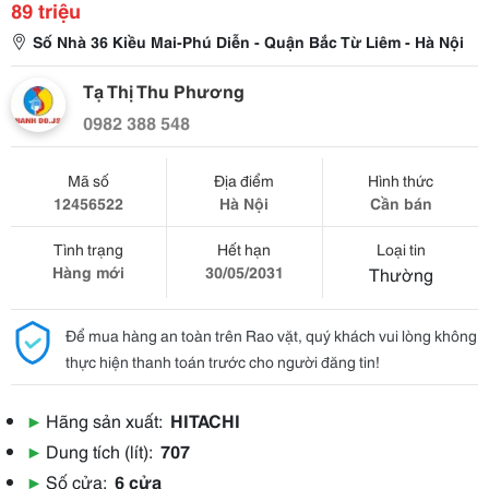
89 triệu
Số Nhà 36 Kiều Mai-Phú Diễn - Quận Bắc Từ Liêm - Hà Nội
Tạ Thị Thu Phương
0982 388 548
Mã số
Địa điểm
Hình thức
12456522
Hà Nội
Cần bán
Tình trạng
Hết hạn
Loại tin
Hàng mới
30/05/2031
Thường
Để mua hàng an toàn trên Rao vặt, quý khách vui lòng không
thực hiện thanh toán trước cho người đăng tin!
▶
Hãng sản xuất:
HITACHI
▶
Dung tích (lít):
707
▶
Số cửa:
6 cửa