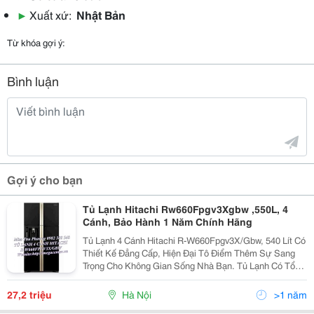
▶
Xuất xứ:
Nhật Bản
Từ khóa gợi ý:
Bình luận
Gợi ý cho bạn
Tủ Lạnh Hitachi Rw660Fpgv3Xgbw ,550L, 4
Cánh, Bảo Hành 1 Năm Chính Hãng
Tủ Lạnh 4 Cánh Hitachi R-W660Fpgv3X/Gbw, 540 Lít Có
Thiết Kế Đẳng Cấp, Hiện Đại Tô Điểm Thêm Sự Sang
Trọng Cho Không Gian Sống Nhà Bạn. Tủ Lạnh Có Tổng
Dung Tích Đến 540 Lít Dự Trữ Được Nhiều Thực Phẩm
Giúp Đáp Ứng Nhu Cầu Dinh Dưỡng Cho Cả Gia Đì
27,2 triệu
Hà Nội
>1 năm