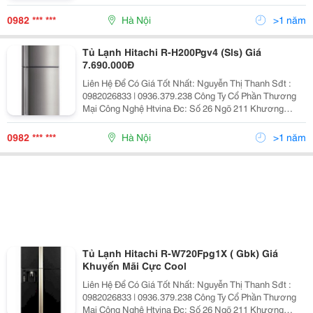
Trung &Ndash; Thanh Xuân &Ndash; Hà Nội Yahoo
:Nguyenthanh6685 Website: Http://Sieuthiht.com
0982 *** ***
Hà Nội
>1 năm
Tủ Lạnh Hitachi R-H200Pgv4 (Sls) Giá
7.690.000Đ
Liên Hệ Để Có Giá Tốt Nhất: Nguyễn Thị Thanh Sđt :
0982026833 | 0936.379.238 Công Ty Cổ Phần Thương
Mại Công Nghệ Htvina Đc: Số 26 Ngõ 211 Khương
Trung &Ndash; Thanh Xuân &Ndash; Hà Nội Yahoo
:Nguyenthanh6685 Website: Http://Sieuthiht.com
0982 *** ***
Hà Nội
>1 năm
Tủ Lạnh Hitachi R-W720Fpg1X ( Gbk) Giá
Khuyến Mãi Cực Cool
Liên Hệ Để Có Giá Tốt Nhất: Nguyễn Thị Thanh Sđt :
0982026833 | 0936.379.238 Công Ty Cổ Phần Thương
Mại Công Nghệ Htvina Đc: Số 26 Ngõ 211 Khương