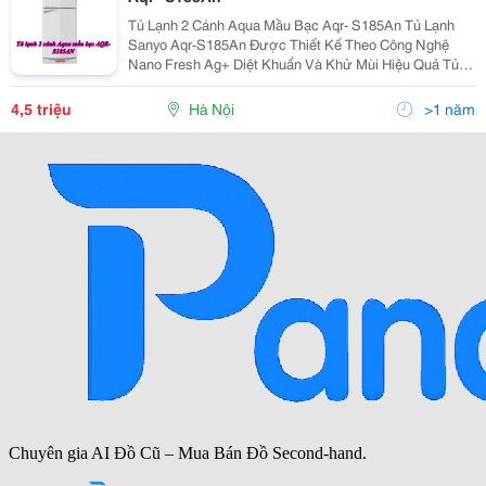
Tủ Lạnh 2 Cánh Aqua Mầu Bạc Aqr- S185An Tủ Lạnh
Sanyo Aqr-S185An Được Thiết Kế Theo Công Nghệ
Nano Fresh Ag+ Diệt Khuẩn Và Khử Mùi Hiệu Quả Tủ
Lạnh Sanyo Aqr-S185An Với Tính Năng Làm Lạnh Siêu
Tốc Giúp Bạn Tiết Kiệm Được Thời Gian Và Rất
4,5 triệu
Hà Nội
>1 năm