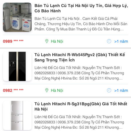
Bán Tủ Lạnh Cũ Tại Hà Nội Uy Tín, Giá Hợp Lý,
Có Bảo Hành
Bán Tủ Lạnh Cũ Tại Hà Nội . Cam Kết Giá Cả Phải
Chăng, Thương Hiệu Uy Tín, Có Bảo Hành Cho Mỗi Sản
Phẩm. Công Ty Mua Bán Thanh Lý Đồ Cũ Trần Hùng
≫≫≫≫≫≫ Hotline:0989.818.506 ≪≪≪≪≪≪≪≪ Uy Tín - Chuy
0989 *** ***
Hà Nội
>1 năm
Tủ Lạnh Hitachi R-Wb545Pgv2 (Gbk) Thiết Kế
Sang Trọng Tiện Ích
Liên Hệ Để Có Giá Tốt Nhất: Nguyễn Thị Thanh Sđt :
0982026833 | 0936.379.238 Công Ty Cổ Phần Thương
Mại Công Nghệ Htvina Đc: Số 26 Ngõ 211 Khương
Trung &Ndash; Thanh Xuân &Ndash; Hà Nội Yahoo
:Nguyenthanh6685 Website: Http://Sieuthiht.com
0982 *** ***
Hà Nội
>1 năm
Tủ Lạnh Hitachi R-Sg31Bpg(Gbk) Giá Tốt Nhất
Hà Nội
Liên Hệ Để Có Giá Tốt Nhất: Nguyễn Thị Thanh Sđt :
0982026833 | 0936.379.238 Công Ty Cổ Phần Thương
Mại Công Nghệ Htvina Đc: Số 26 Ngõ 211 Khương