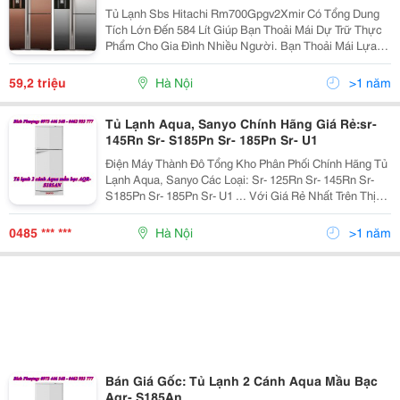
Thái Lan Giá Rẻ
Tủ Lạnh Sbs Hitachi Rm700Gpgv2Xmir Có Tổng Dung
Tích Lớn Đến 584 Lít Giúp Bạn Thoải Mái Dự Trữ Thực
Phẩm Cho Gia Đình Nhiều Người. Bạn Thoải Mái Lựa
Chọn Và Cất Trữ Các Loại Thực Phẩm Yêu Thích Mà
Không Cần Lo Lắng. Tủ Lạnh Hitachi Rm700Pgv2Xmir C
59,2 triệu
Hà Nội
>1 năm
Tủ Lạnh Aqua, Sanyo Chính Hãng Giá Rẻ:sr-
145Rn Sr- S185Pn Sr- 185Pn Sr- U1
Điện Máy Thành Đô Tổng Kho Phân Phối Chính Hãng Tủ
Lạnh Aqua, Sanyo Các Loại: Sr- 125Rn Sr- 145Rn Sr-
S185Pn Sr- 185Pn Sr- U1 ... Với Giá Rẻ Nhất Trên Thị
Trường. Liên Hệ Bích Phượng: 0973 446 548 - 0462 933
777 Để Nhận Được Tư Vấn Và Mức Báo Giá
0485 *** ***
Hà Nội
>1 năm
Bán Giá Gốc: Tủ Lạnh 2 Cánh Aqua Mầu Bạc
Aqr- S185An