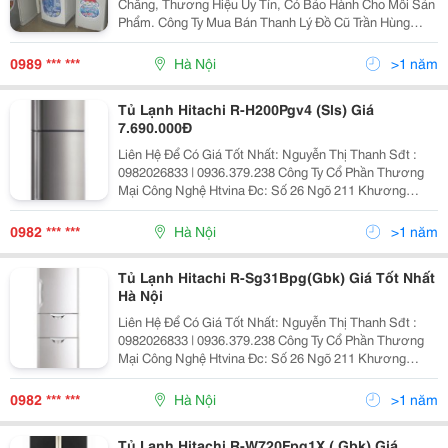
Chăng, Thương Hiệu Uy Tín, Có Bảo Hành Cho Mỗi Sản
Phẩm. Công Ty Mua Bán Thanh Lý Đồ Cũ Trần Hùng
≫≫≫≫≫≫ Hotline:0989.818.506 ≪≪≪≪≪≪≪≪ Uy Tín - Chuy
0989 *** ***
Hà Nội
>1 năm
Tủ Lạnh Hitachi R-H200Pgv4 (Sls) Giá
7.690.000Đ
Liên Hệ Để Có Giá Tốt Nhất: Nguyễn Thị Thanh Sđt :
0982026833 | 0936.379.238 Công Ty Cổ Phần Thương
Mại Công Nghệ Htvina Đc: Số 26 Ngõ 211 Khương
Trung &Ndash; Thanh Xuân &Ndash; Hà Nội Yahoo
:Nguyenthanh6685 Website: Http://Sieuthiht.com
0982 *** ***
Hà Nội
>1 năm
Tủ Lạnh Hitachi R-Sg31Bpg(Gbk) Giá Tốt Nhất
Hà Nội
Liên Hệ Để Có Giá Tốt Nhất: Nguyễn Thị Thanh Sđt :
0982026833 | 0936.379.238 Công Ty Cổ Phần Thương
Mại Công Nghệ Htvina Đc: Số 26 Ngõ 211 Khương
Trung &Ndash; Thanh Xuân &Ndash; Hà Nội Yahoo
:Nguyenthanh6685 Website: Http://Sieuthiht.com
0982 *** ***
Hà Nội
>1 năm
Tủ Lạnh Hitachi R-W720Fpg1X ( Gbk) Giá