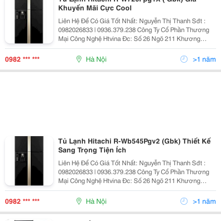
Khuyến Mãi Cực Cool
Liên Hệ Để Có Giá Tốt Nhất: Nguyễn Thị Thanh Sđt :
0982026833 | 0936.379.238 Công Ty Cổ Phần Thương
Mại Công Nghệ Htvina Đc: Số 26 Ngõ 211 Khương
Trung &Ndash; Thanh Xuân &Ndash; Hà Nội Yahoo
:Nguyenthanh6685 Website: Http://Sieuthiht.com
0982 *** ***
Hà Nội
>1 năm
Tủ Lạnh Hitachi R-Wb545Pgv2 (Gbk) Thiết Kế
Sang Trọng Tiện Ích
Liên Hệ Để Có Giá Tốt Nhất: Nguyễn Thị Thanh Sđt :
0982026833 | 0936.379.238 Công Ty Cổ Phần Thương
Mại Công Nghệ Htvina Đc: Số 26 Ngõ 211 Khương
Trung &Ndash; Thanh Xuân &Ndash; Hà Nội Yahoo
:Nguyenthanh6685 Website: Http://Sieuthiht.com
0982 *** ***
Hà Nội
>1 năm