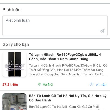
Bình luận
Gợi ý cho bạn
Tủ Lạnh Hitachi Rw660Fpgv3Xgbw ,550L, 4
Cánh, Bảo Hành 1 Năm Chính Hãng
Tủ Lạnh 4 Cánh Hitachi R-W660Fpgv3X/Gbw, 540 Lít Có
Thiết Kế Đẳng Cấp, Hiện Đại Tô Điểm Thêm Sự Sang
Trọng Cho Không Gian Sống Nhà Bạn. Tủ Lạnh Có Tổng
Dung Tích Đến 540 Lít Dự Trữ Được Nhiều Thực Phẩm
Giúp Đáp Ứng Nhu Cầu Dinh Dưỡng Cho Cả Gia Đì
27,2 triệu
Hà Nội
>1 năm
Bán Tủ Lạnh Cũ Tại Hà Nội Uy Tín, Giá Hợp Lý,
Có Bảo Hành
Bán Tủ Lạnh Cũ Tại Hà Nội . Cam Kết Giá Cả Phải