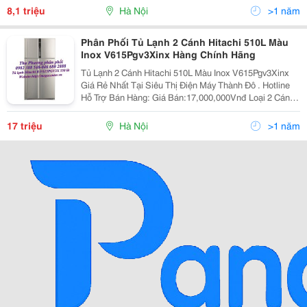
Lạnh Lg Gn-L275Bf 255 Lít Với Dung Tích Ch
8,1 triệu
Hà Nội
>1 năm
Phân Phối Tủ Lạnh 2 Cánh Hitachi 510L Màu
Inox V615Pgv3Xinx Hàng Chính Hãng
Tủ Lạnh 2 Cánh Hitachi 510L Màu Inox V615Pgv3Xinx
Giá Rẻ Nhất Tại Siêu Thị Điện Máy Thành Đô . Hotline
Hỗ Trợ Bán Hàng: Giá Bán:17,000,000Vnđ Loại 2 Cánh
Ngăn Đông Trên Màu Inox Model V615Pgv3X(Inx) Số
Lượng Cánh T
17 triệu
Hà Nội
>1 năm