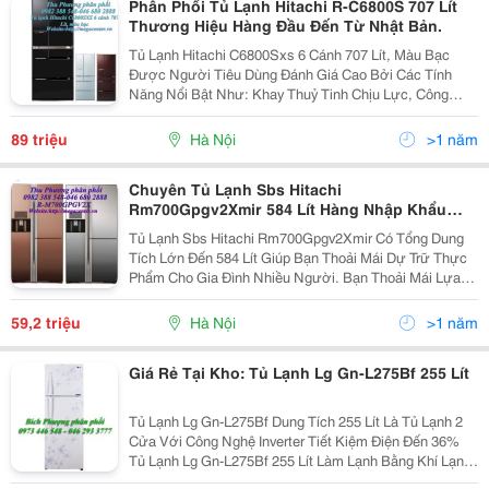
Phân Phối Tủ Lạnh Hitachi R-C6800S 707 Lít
Thương Hiệu Hàng Đầu Đến Từ Nhật Bản.
Tủ Lạnh Hitachi C6800Sxs 6 Cánh 707 Lít, Màu Bạc
Được Người Tiêu Dùng Đánh Giá Cao Bởi Các Tính
Năng Nổi Bật Như: Khay Thuỷ Tinh Chịu Lực, Công
Nghệ Inverter. Tủ Lạnh Hitachi R-C6800S Được Trang Bị
Rất Nhiều Khay Kệ Bằng Kính Chịu Lực , Giúp Bạn Đ
89 triệu
Hà Nội
>1 năm
Chuyên Tủ Lạnh Sbs Hitachi
Rm700Gpgv2Xmir 584 Lít Hàng Nhập Khẩu
Thái Lan Giá Rẻ
Tủ Lạnh Sbs Hitachi Rm700Gpgv2Xmir Có Tổng Dung
Tích Lớn Đến 584 Lít Giúp Bạn Thoải Mái Dự Trữ Thực
Phẩm Cho Gia Đình Nhiều Người. Bạn Thoải Mái Lựa
Chọn Và Cất Trữ Các Loại Thực Phẩm Yêu Thích Mà
Không Cần Lo Lắng. Tủ Lạnh Hitachi Rm700Pgv2Xmir C
59,2 triệu
Hà Nội
>1 năm
Giá Rẻ Tại Kho: Tủ Lạnh Lg Gn-L275Bf 255 Lít
Tủ Lạnh Lg Gn-L275Bf Dung Tích 255 Lít Là Tủ Lạnh 2
Cửa Với Công Nghệ Inverter Tiết Kiệm Điện Đến 36%
Tủ Lạnh Lg Gn-L275Bf 255 Lít Làm Lạnh Bằng Khí Lạnh
Đa Chiều Đảm Bảo Độ Tươi Ngon Của Thực Phẩm. Tủ