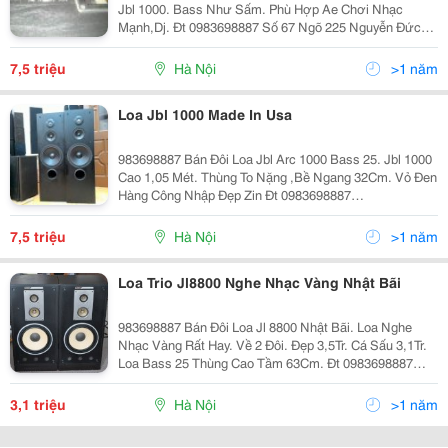
Jbl 1000. Bass Như Sấm. Phù Hợp Ae Chơi Nhạc
Mạnh,Dj. Đt 0983698887 Số 67 Ngõ 225 Nguyễn Đức
Cảnh,Hoàng Mai,Hn.
7,5 triệu
Hà Nội
>1 năm
Loa Jbl 1000 Made In Usa
983698887 Bán Đôi Loa Jbl Arc 1000 Bass 25. Jbl 1000
Cao 1,05 Mét. Thùng To Nặng ,Bề Ngang 32Cm. Vỏ Đen
Hàng Công Nhập Đẹp Zin Đt 0983698887
Www.amthanhnoidia.com Số 67 Ngõ 225 Nguyễn Đức
Cảnh,Hoàng Mai,Hn.
7,5 triệu
Hà Nội
>1 năm
Loa Trio Jl8800 Nghe Nhạc Vàng Nhật Bãi
983698887 Bán Đôi Loa Jl 8800 Nhật Bãi. Loa Nghe
Nhạc Vàng Rất Hay. Về 2 Đôi. Đẹp 3,5Tr. Cá Sấu 3,1Tr.
Loa Bass 25 Thùng Cao Tầm 63Cm. Đt 0983698887
Www.amthanhnoidia.com Số 67 Ngõ 225 Nguyễn Đức
Cảnh,Hoàng Mai,Hn.
3,1 triệu
Hà Nội
>1 năm