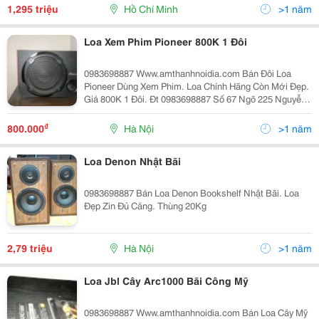
Www.tinkhoa.com Https://Www.facebook.co
1,295 triệu
Hồ Chí Minh
>1 năm
Loa Xem Phim Pioneer 800K 1 Đôi
0983698887 Www.amthanhnoidia.com Bán Đôi Loa
Pioneer Dùng Xem Phim. Loa Chính Hãng Còn Mới Đẹp.
Giá 800K 1 Đôi. Đt 0983698887 Số 67 Ngõ 225 Nguyễn
Đức Cảnh,Hoàng Mai,Hn.
₫
800.000
Hà Nội
>1 năm
Loa Denon Nhật Bãi
0983698887 Bán Loa Denon Bookshelf Nhật Bãi. Loa
Đẹp Zin Đủ Căng. Thùng 20Kg
2,79 triệu
Hà Nội
>1 năm
Loa Jbl Cây Arc1000 Bãi Công Mỹ
0983698887 Www.amthanhnoidia.com Bán Loa Cây Mỹ