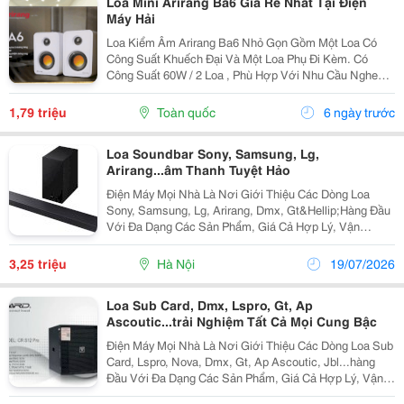
Loa Mini Arirang Ba6 Giá Rẻ Nhất Tại Điện
Máy Hải
Loa Kiểm Âm Arirang Ba6 Nhỏ Gọn Gồm Một Loa Có
Công Suất Khuếch Đại Và Một Loa Phụ Đi Kèm. Có
Công Suất 60W / 2 Loa , Phù Hợp Với Nhu Cầu Nghe
Âm Thanh Trong Phòng , Quán Cà Phê Nhỏ, Tiệm Hớt
Tóc, Massage, Làm Loa Đặt Bàn, Kiểm Tra Bản Thu Cơ
1,79 triệu
Toàn quốc
6 ngày trước
Bản...
Loa Soundbar Sony, Samsung, Lg,
Arirang...âm Thanh Tuyệt Hảo
Điện Máy Mọi Nhà Là Nơi Giới Thiệu Các Dòng Loa
Sony, Samsung, Lg, Arirang, Dmx, Gt&Hellip;Hàng Đầu
Với Đa Dạng Các Sản Phẩm, Giá Cả Hợp Lý, Vận
Chuyển Và Lắp Đặt Nhanh Chóng Mang Đến Cho Khách
Hàng Sự Tiên Lợi Nhất. Loa Thanh Samsung Hw-
3,25 triệu
Hà Nội
19/07/2026
Q600F/Xv...
Loa Sub Card, Dmx, Lspro, Gt, Ap
Ascoutic...trải Nghiệm Tất Cả Mọi Cung Bậc
Điện Máy Mọi Nhà Là Nơi Giới Thiệu Các Dòng Loa Sub
Card, Lspro, Nova, Dmx, Gt, Ap Ascoutic, Jbl...hàng
Đầu Với Đa Dạng Các Sản Phẩm, Giá Cả Hợp Lý, Vận
Chuyển Và Lắp Đặt Nhanh Chóng Mang Đến Cho Khách