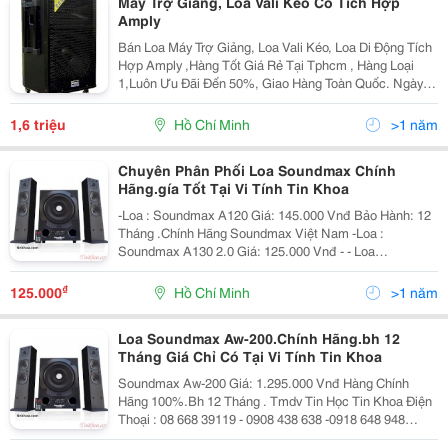
Máy Trợ Giảng, Loa Vali Kéo Có Tích Hợp
Amply
Bán Loa Máy Trợ Giảng, Loa Vali Kéo, Loa Di Động Tích
Hợp Amply ,Hàng Tốt Giá Rẻ Tại Tphcm , Hàng Loại
1,Luôn Ưu Đãi Đến 50%, Giao Hàng Toàn Quốc. Ngày
Hôm Nay Do Sự Bùng Nổ Của Khoa Học Kỹ Thuật Và
Do Sự Biến Đổi Của Thói Quen Sử Dụng Mà Thiết Bị
1,6 triệu
Hồ Chí Minh
>1 năm
Âm
Chuyên Phân Phối Loa Soundmax Chính
Hãng.gía Tốt Tại Vi Tính Tin Khoa
-Loa : Soundmax A120 Giá: 145.000 Vnđ Bảo Hành: 12
Tháng .Chính Hãng Soundmax Việt Nam -Loa :
Soundmax A130 2.0 Giá: 125.000 Vnđ - - Loa
Soundmax A150 Giá: 215.000 Vnđ - Loa Soundmax
A2100 Gá: 765.000 V
₫
125.000
Hồ Chí Minh
>1 năm
Loa Soundmax Aw-200.Chính Hãng.bh 12
Tháng Giá Chỉ Có Tại Vi Tính Tin Khoa
Soundmax Aw-200 Giá: 1.295.000 Vnđ Hàng Chính
Hãng 100%.Bh 12 Tháng . Tmdv Tin Học Tin Khoa Điện
Thoại : 08 668 39119 - 0908 438 638 -0918 648 948
341/20 Lạc Long Quân F5 Q11.Tphcm