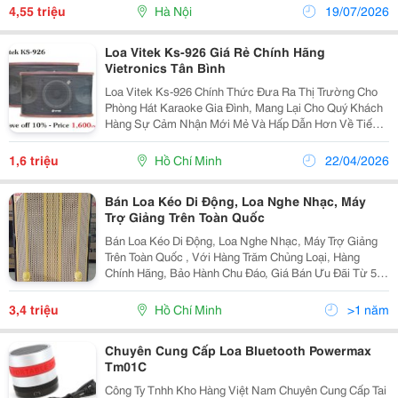
Hàng Sự Tiên Lợi Nhất. Loa Sub Card Cr-S12...
4,55 triệu
Hà Nội
19/07/2026
Loa Vitek Ks-926 Giá Rẻ Chính Hãng
Vietronics Tân Bình
Loa Vitek Ks-926 Chính Thức Đưa Ra Thị Trường Cho
Phòng Hát Karaoke Gia Đình, Mang Lại Cho Quý Khách
Hàng Sự Cảm Nhận Mới Mẻ Và Hấp Dẫn Hơn Về Tiếng
Nhạc Và Giọng Hát Trong Sáng. Loa Vitek Ks-926 Tái
Tạo Âm Thanh Rất Chất Lượng, Công Nghệ Mang
1,6 triệu
Hồ Chí Minh
22/04/2026
Tính...
Bán Loa Kéo Di Động, Loa Nghe Nhạc, Máy
Trợ Giảng Trên Toàn Quốc
Bán Loa Kéo Di Động, Loa Nghe Nhạc, Máy Trợ Giảng
Trên Toàn Quốc , Với Hàng Trăm Chủng Loại, Hàng
Chính Hãng, Bảo Hành Chu Đáo, Giá Bán Ưu Đãi Từ 5%
- 30%. ( Giá Đăng Trên Web Là Giá Tượng Trưng, Mọi
Người Muốn Xem Loa Thì Vào Website...
3,4 triệu
Hồ Chí Minh
>1 năm
Chuyên Cung Cấp Loa Bluetooth Powermax
Tm01C
Công Ty Tnhh Kho Hàng Việt Nam Chuyên Cung Cấp Tai