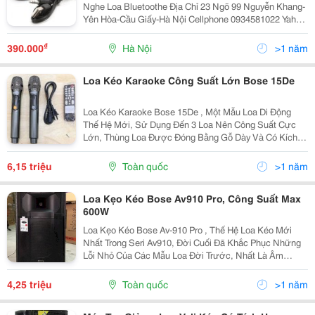
Nghe Loa Bluetoothe Địa Chỉ 23 Ngõ 99 Nguyễn Khang-
Yên Hòa-Cầu Giấy-Hà Nội Cellphone 0934581022 Yahoo
Khohangvietnam 390.000 Vnđ
₫
390.000
Hà Nội
>1 năm
Loa Kéo Karaoke Công Suất Lớn Bose 15De
Loa Kéo Karaoke Bose 15De , Một Mẫu Loa Di Động
Thế Hệ Mới, Sử Dụng Đến 3 Loa Nên Công Suất Cực
Lớn, Thùng Loa Được Đóng Bằng Gỗ Dày Và Có Kích
Thước Chiều Ngang Khoảng Gần 45Cm ( Nên Gọi
Chung Là Loa 4.5 Tấc) , Do Có Đầy Đủ Bass-Middle-
6,15 triệu
Toàn quốc
>1 năm
Treble Nên...
Loa Kẹo Kéo Bose Av910 Pro, Công Suất Max
600W
Loa Kẹo Kéo Bose Av-910 Pro , Thế Hệ Loa Kéo Mới
Nhất Trong Seri Av910, Đời Cuối Đã Khắc Phục Những
Lỗi Nhỏ Của Các Mẫu Loa Đời Trước, Nhất Là Âm
Thanh Được Hoàn Thiện Hơn, Nghe Nhạc Đã Hơn, Hát
Karaoke Hay Hơn Nhưng Giá Lại Không Hề Tăng Mà
4,25 triệu
Toàn quốc
>1 năm
Còn Rất