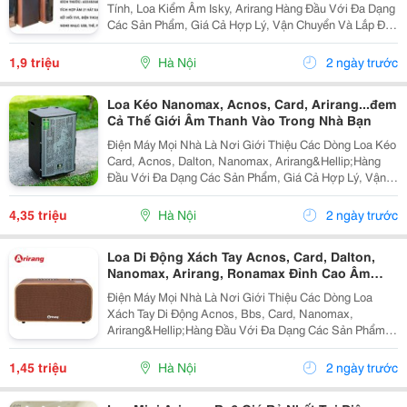
Tính, Loa Kiểm Âm Isky, Arirang Hàng Đầu Với Đa Dạng
Các Sản Phẩm, Giá Cả Hợp Lý, Vận Chuyển Và Lắp Đặt
Nhanh Chóng Mang Đến Cho Khách Hàng Sự Tiên Lợi
Nhất. Loa Vi Tính Isky Sk-325 Gía:...
1,9 triệu
Hà Nội
2 ngày trước
Loa Kéo Nanomax, Acnos, Card, Arirang...đem
Cả Thế Giới Âm Thanh Vào Trong Nhà Bạn
Điện Máy Mọi Nhà Là Nơi Giới Thiệu Các Dòng Loa Kéo
Card, Acnos, Dalton, Nanomax, Arirang&Hellip;Hàng
Đầu Với Đa Dạng Các Sản Phẩm, Giá Cả Hợp Lý, Vận
Chuyển Và Lắp Đặt Nhanh Chóng Mang Đến Cho Khách
Hàng Sự Tiên Lợi Nhất. Loa Kéo Gỗ 4 Tấc...
4,35 triệu
Hà Nội
2 ngày trước
Loa Di Động Xách Tay Acnos, Card, Dalton,
Nanomax, Arirang, Ronamax Đỉnh Cao Âm
Thanh
Điện Máy Mọi Nhà Là Nơi Giới Thiệu Các Dòng Loa
Xách Tay Di Động Acnos, Bbs, Card, Nanomax,
Arirang&Hellip;Hàng Đầu Với Đa Dạng Các Sản Phẩm,
Giá Cả Hợp Lý, Vận Chuyển Và Lắp Đặt Nhanh Chóng
Mang Đến Cho Khách Hàng Sự Tiên Lợi Nhất. Loa Di
1,45 triệu
Hà Nội
2 ngày trước
Động...