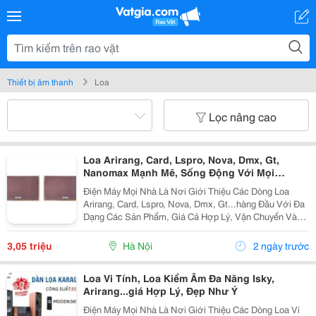
Thiết bị âm thanh
Loa
Lọc nâng cao
Loa Arirang, Card, Lspro, Nova, Dmx, Gt,
Nanomax Mạnh Mẽ, Sống Động Với Mọi
Không Gian
Điện Máy Mọi Nhà Là Nơi Giới Thiệu Các Dòng Loa
Arirang, Card, Lspro, Nova, Dmx, Gt...hàng Đầu Với Đa
Dạng Các Sản Phẩm, Giá Cả Hợp Lý, Vận Chuyển Và
Lắp Đặt Nhanh Chóng Mang Đến Cho Khách Hàng Sự
Tiên Lợi Nhất. Loa Arirang Rant Viii Gía:...
3,05 triệu
Hà Nội
2 ngày trước
Loa Vi Tính, Loa Kiểm Âm Đa Năng Isky,
Arirang...giá Hợp Lý, Đẹp Như Ý
Điện Máy Mọi Nhà Là Nơi Giới Thiệu Các Dòng Loa Vi