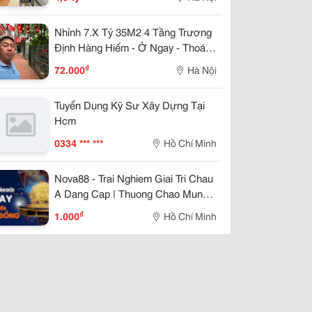
Nhỉnh 7.X Tỷ 35M2 4 Tầng Trương
Định Hàng Hiếm - Ở Ngay - Thoáng
Trước Sau. Sổ Đỏ Cất Két
₫
72.000
Hà Nội
Tuyển Dụng Kỹ Sư Xây Dựng Tại
Hcm
0334 *** ***
Hồ Chí Minh
Nova88 - Trai Nghiem Giai Tri Chau
A Dang Cap | Thuong Chao Mung
888K
₫
1.000
Hồ Chí Minh