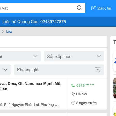
Đăng tin
Liên hệ Quảng Cáo: 02439747875
Loa
T
Khoảng giá
Nova, Dmx, Gt, Nanomax Mạnh Mẽ,
0973 *** ***
Gian
Hà Nội
2 ngày trước
69, Phố Nguyễn Phúc Lai, Phường Ô
h Phố Hà Nội