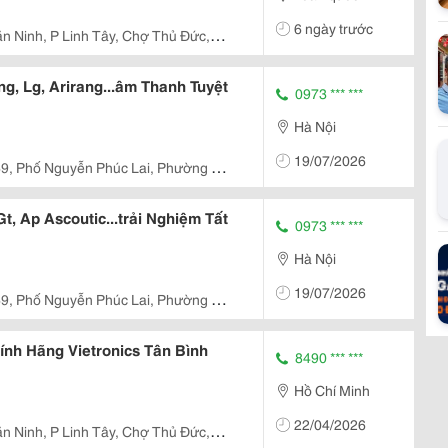
6 ngày trước
ăn Ninh, P Linh Tây, Chợ Thủ Đức,
, Lg, Arirang...âm Thanh Tuyệt
0973 *** ***
Hà Nội
19/07/2026
69, Phố Nguyễn Phúc Lai, Phường Ô
h Phố Hà Nội
t, Ap Ascoutic...trải Nghiệm Tất
0973 *** ***
Hà Nội
19/07/2026
69, Phố Nguyễn Phúc Lai, Phường Ô
h Phố Hà Nội
ính Hãng Vietronics Tân Bình
8490 *** ***
Hồ Chí Minh
22/04/2026
ăn Ninh, P Linh Tây, Chợ Thủ Đức,