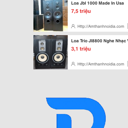
Loa Jbl 1000 Made In Usa
7,5 triệu
Http://Amthanhnoidia.com
Cảnh - Q.hoàng Mai - Hn
Loa Trio Jl8800 Nghe Nhạc
3,1 triệu
Http://Amthanhnoidia.com
Cảnh - Q.hoàng Mai - Hn