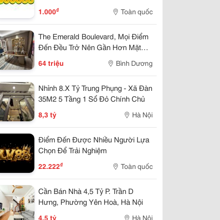
₫
1.000
Toàn quốc
The Emerald Boulevard, Mọi Điểm
Đến Đều Trở Nên Gần Hơn Mặt
Tiền Quốc Lộ 13
64 triệu
Bình Dương
Nhỉnh 8.X Tỷ Trung Phụng - Xã Đàn
35M2 5 Tầng 1 Sổ Đỏ Chính Chủ
8,3 tỷ
Hà Nội
Điểm Đến Được Nhiều Người Lựa
Chọn Để Trải Nghiệm
₫
22.222
Toàn quốc
Cần Bán Nhà 4,5 Tỷ P. Trần D
Hưng, Phường Yên Hoà, Hà Nội
4,5 tỷ
Hà Nội