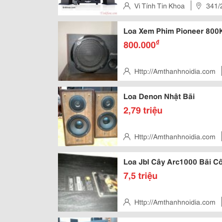
Vi Tính Tin Khoa
341/
Loa Xem Phim Pioneer 800K
₫
800.000
Http://Amthanhnoidia.com
Cảnh - Q.hoàng Mai - Hn
Loa Denon Nhật Bãi
2,79 triệu
Http://Amthanhnoidia.com
Cảnh - Q.hoàng Mai - Hn
Loa Jbl Cây Arc1000 Bãi C
7,5 triệu
Http://Amthanhnoidia.com
Cảnh - Q.hoàng Mai - Hn