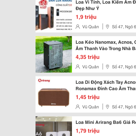
Loa Vi Tính, Loa Kiểm Âm Đa
Đẹp Như Ý
1,9 triệu
Vũ Quân
Số 47, Ngõ 
Chợ Dừa, Quận Đống Đa, Thàn
Loa Kéo Nanomax, Acnos, C
Âm Thanh Vào Trong Nhà B
4,35 triệu
Vũ Quân
Số 47, Ngõ 
Chợ Dừa, Quận Đống Đa, Thàn
Loa Di Động Xách Tay Acnos
Ronamax Đỉnh Cao Âm Tha
1,45 triệu
Vũ Quân
Số 47, Ngõ 
Chợ Dừa, Quận Đống Đa, Thàn
Loa Mini Arirang Ba6 Giá R
1,79 triệu