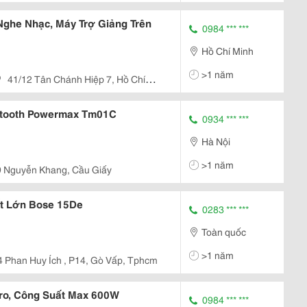
Nghe Nhạc, Máy Trợ Giảng Trên
0984 *** ***
Hồ Chí Minh
>1 năm
41/12 Tân Chánh Hiệp 7, Hồ Chí
etooth Powermax Tm01C
0934 *** ***
Hà Nội
>1 năm
9 Nguyễn Khang, Cầu Giấy
t Lớn Bose 15De
0283 *** ***
Toàn quốc
>1 năm
4 Phan Huy Ích , P14, Gò Vấp, Tphcm
Loa Kẹo Kéo Bose Av910 Pro, Công Suất Max 600W
0984 *** ***