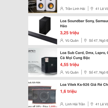
Trần Linh Hải
41 Lê V
Tph
Loa Soundbar Sony, Samsung
Hảo
3,25 triệu
Vũ Quân
Số 47, Ngõ 
Chợ Dừa, Quận Đống Đa, Thàn
Loa Sub Card, Dmx, Lspro, G
Cả Mọi Cung Bậc
4,55 triệu
Vũ Quân
Số 47, Ngõ 
Chợ Dừa, Quận Đống Đa, Thàn
Loa Vitek Ks-926 Giá Rẻ Ch
1,6 triệu
Linh Hải Trần
41 Lê V