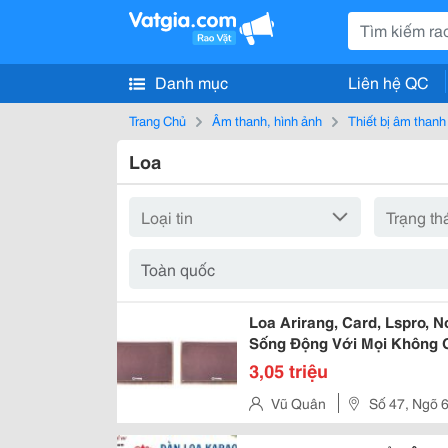
Danh mục
Liên hệ QC
Trang Chủ
Âm thanh, hình ảnh
Thiết bị âm thanh
Loa
Loa Arirang, Card, Lspro, 
Sống Động Với Mọi Không 
3,05 triệu
Vũ Quân
Số 47, Ngõ 
Chợ Dừa, Quận Đống Đa, Thàn