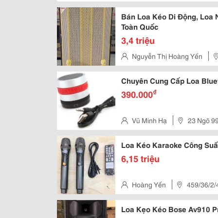
Tphcm
Bán Loa Kéo Di Động, Loa 
Toàn Quốc
3,4 triệu
Nguyễn Thị Hoàng Yến
Minh, Việt Nam
Chuyên Cung Cấp Loa Blu
₫
390.000
Vũ Minh Hạ
23 Ngõ 9
Loa Kéo Karaoke Công Suấ
6,15 triệu
Hoàng Yến
459/36/2/