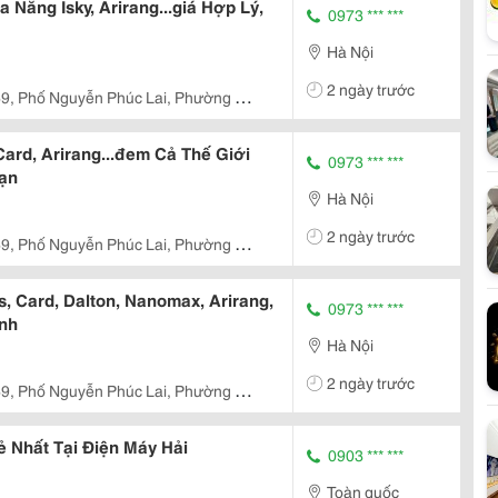
 Năng Isky, Arirang...giá Hợp Lý,
0973 *** ***
Hà Nội
2 ngày trước
69, Phố Nguyễn Phúc Lai, Phường Ô
h Phố Hà Nội
ard, Arirang...đem Cả Thế Giới
0973 *** ***
ạn
Hà Nội
2 ngày trước
69, Phố Nguyễn Phúc Lai, Phường Ô
h Phố Hà Nội
, Card, Dalton, Nanomax, Arirang,
0973 *** ***
nh
Hà Nội
2 ngày trước
69, Phố Nguyễn Phúc Lai, Phường Ô
h Phố Hà Nội
ẻ Nhất Tại Điện Máy Hải
0903 *** ***
Toàn quốc