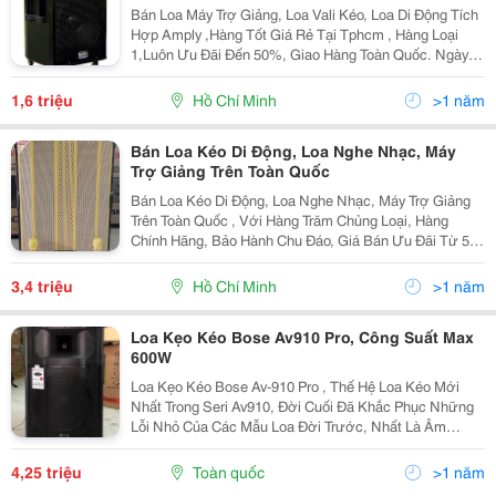
Bán Loa Máy Trợ Giảng, Loa Vali Kéo, Loa Di Động Tích
Hợp Amply ,Hàng Tốt Giá Rẻ Tại Tphcm , Hàng Loại
1,Luôn Ưu Đãi Đến 50%, Giao Hàng Toàn Quốc. Ngày
Hôm Nay Do Sự Bùng Nổ Của Khoa Học Kỹ Thuật Và
Do Sự Biến Đổi Của Thói Quen Sử Dụng Mà Thiết Bị
1,6 triệu
Hồ Chí Minh
>1 năm
Âm
Bán Loa Kéo Di Động, Loa Nghe Nhạc, Máy
Trợ Giảng Trên Toàn Quốc
Bán Loa Kéo Di Động, Loa Nghe Nhạc, Máy Trợ Giảng
Trên Toàn Quốc , Với Hàng Trăm Chủng Loại, Hàng
Chính Hãng, Bảo Hành Chu Đáo, Giá Bán Ưu Đãi Từ 5%
- 30%. ( Giá Đăng Trên Web Là Giá Tượng Trưng, Mọi
Người Muốn Xem Loa Thì Vào Website...
3,4 triệu
Hồ Chí Minh
>1 năm
Loa Kẹo Kéo Bose Av910 Pro, Công Suất Max
600W
Loa Kẹo Kéo Bose Av-910 Pro , Thế Hệ Loa Kéo Mới
Nhất Trong Seri Av910, Đời Cuối Đã Khắc Phục Những
Lỗi Nhỏ Của Các Mẫu Loa Đời Trước, Nhất Là Âm
Thanh Được Hoàn Thiện Hơn, Nghe Nhạc Đã Hơn, Hát
Karaoke Hay Hơn Nhưng Giá Lại Không Hề Tăng Mà
4,25 triệu
Toàn quốc
>1 năm
Còn Rất