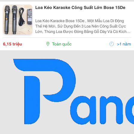
Loa Kéo Karaoke Công Suất Lớn Bose 15De
Loa Kéo Karaoke Bose 15De , Một Mẫu Loa Di Động
Thế Hệ Mới, Sử Dụng Đến 3 Loa Nên Công Suất Cực
Lớn, Thùng Loa Được Đóng Bằng Gỗ Dày Và Có Kích
Thước Chiều Ngang Khoảng Gần 45Cm ( Nên Gọi
Chung Là Loa 4.5 Tấc) , Do Có Đầy Đủ Bass-Middle-
6,15 triệu
Toàn quốc
>1 năm
Treble Nên...