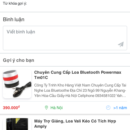
Từ khóa gợi ý:
Bình luận
Gợi ý cho bạn
Chuyên Cung Cấp Loa Bluetooth Powermax
Tm01C
Công Ty Tnhh Kho Hàng Việt Nam Chuyên Cung Cấp Tai
Nghe Loa Bluetoothe Địa Chỉ 23 Ngõ 99 Nguyễn Khang-
Yên Hòa-Cầu Giấy-Hà Nội Cellphone 0934581022 Yahoo
Khohangvietnam 390.000 Vnđ
₫
390.000
Hà Nội
>1 năm
Máy Trợ Giảng, Loa Vali Kéo Có Tích Hợp
Amply