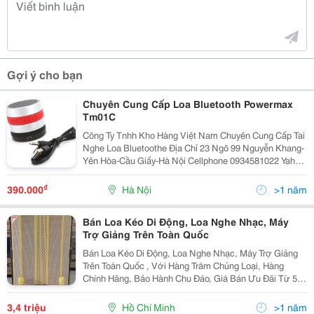
Gợi ý cho bạn
Chuyên Cung Cấp Loa Bluetooth Powermax
Tm01C
Công Ty Tnhh Kho Hàng Việt Nam Chuyên Cung Cấp Tai
Nghe Loa Bluetoothe Địa Chỉ 23 Ngõ 99 Nguyễn Khang-
Yên Hòa-Cầu Giấy-Hà Nội Cellphone 0934581022 Yahoo
Khohangvietnam 390.000 Vnđ
₫
390.000
Hà Nội
>1 năm
Bán Loa Kéo Di Động, Loa Nghe Nhạc, Máy
Trợ Giảng Trên Toàn Quốc
Bán Loa Kéo Di Động, Loa Nghe Nhạc, Máy Trợ Giảng
Trên Toàn Quốc , Với Hàng Trăm Chủng Loại, Hàng
Chính Hãng, Bảo Hành Chu Đáo, Giá Bán Ưu Đãi Từ 5%
- 30%. ( Giá Đăng Trên Web Là Giá Tượng Trưng, Mọi
Người Muốn Xem Loa Thì Vào Website...
3,4 triệu
Hồ Chí Minh
>1 năm