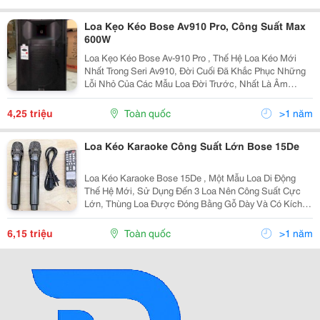
Loa Kẹo Kéo Bose Av910 Pro, Công Suất Max
600W
Loa Kẹo Kéo Bose Av-910 Pro , Thế Hệ Loa Kéo Mới
Nhất Trong Seri Av910, Đời Cuối Đã Khắc Phục Những
Lỗi Nhỏ Của Các Mẫu Loa Đời Trước, Nhất Là Âm
Thanh Được Hoàn Thiện Hơn, Nghe Nhạc Đã Hơn, Hát
Karaoke Hay Hơn Nhưng Giá Lại Không Hề Tăng Mà
4,25 triệu
Toàn quốc
>1 năm
Còn Rất
Loa Kéo Karaoke Công Suất Lớn Bose 15De
Loa Kéo Karaoke Bose 15De , Một Mẫu Loa Di Động
Thế Hệ Mới, Sử Dụng Đến 3 Loa Nên Công Suất Cực
Lớn, Thùng Loa Được Đóng Bằng Gỗ Dày Và Có Kích
Thước Chiều Ngang Khoảng Gần 45Cm ( Nên Gọi
Chung Là Loa 4.5 Tấc) , Do Có Đầy Đủ Bass-Middle-
6,15 triệu
Toàn quốc
>1 năm
Treble Nên...