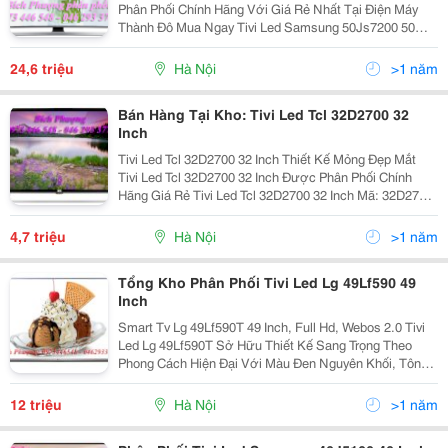
Phân Phối Chính Hãng Với Giá Rẻ Nhất Tại Điện Máy
Thành Đô Mua Ngay Tivi Led Samsung 50Js7200 50
Inch Ngay Hôm Nay Bạn Sẽ Nhận Được Mức Giá Tốt
Nhất Và Những Phần Quà Có Giá Trị: &Quot; Loa Thanh
24,6 triệu
Hà Nội
>1 năm
Samsung
Bán Hàng Tại Kho: Tivi Led Tcl 32D2700 32
Inch
Tivi Led Tcl 32D2700 32 Inch Thiết Kế Mỏng Đẹp Mắt
Tivi Led Tcl 32D2700 32 Inch Được Phân Phối Chính
Hãng Giá Rẻ Tivi Led Tcl 32D2700 32 Inch Mã: 32D2700
Đánh Giá: Thương Hiệu: Tcl Xuất Xứ: Việt Nam Bảo
Hành: 2 Năm
4,7 triệu
Hà Nội
>1 năm
Tổng Kho Phân Phối Tivi Led Lg 49Lf590 49
Inch
Smart Tv Lg 49Lf590T 49 Inch, Full Hd, Webos 2.0 Tivi
Led Lg 49Lf590T Sở Hữu Thiết Kế Sang Trọng Theo
Phong Cách Hiện Đại Với Màu Đen Nguyên Khối, Tôn
Lên Nét Mạnh. Phần Chân Đế Dạng Trụ, Hài Hòa, Là Bệ
Đỡ Chắc Chắn Cho Phần Màn Hình Tivi Led L
12 triệu
Hà Nội
>1 năm