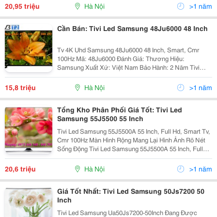
Với Nàn Hình 50 In C H Được Trang Bị Bô Vi Xử Lý H
20,95 triệu
Hà Nội
>1 năm
Cần Bán: Tivi Led Samsung 48Ju6000 48 Inch
Tv 4K Uhd Samsung 48Ju6000 48 Inch, Smart, Cmr
100Hz Mã: 48Ju6000 Đánh Giá: Thương Hiệu:
Samsung Xuất Xứ: Việt Nam Bảo Hành: 2 Năm Tivi
Samsung Smart Uhd 48Ju6000 Giá Bán: 15.800.000
Vnđ Thông Số Kỹ Thuật Tivi
15,8 triệu
Hà Nội
>1 năm
Tổng Kho Phân Phối Giá Tốt: Tivi Led
Samsung 55J5500 55 Inch
Tivi Led Samsung 55J5500A 55 Inch, Full Hd, Smart Tv,
Cmr 100Hz Màn Hình Rộng Mang Lại Hình Ảnh Rõ Nét
Sống Động Tivi Led Samsung 55J5500A 55 Inch, Full
Hd, Smart Tv, Cmr 100Hz Thiết Kế Hiện Đại Tạo Nét
Tinh Tế Nổi Bật Nơi Đặt Tivi Điện M
20,6 triệu
Hà Nội
>1 năm
Giá Tốt Nhất: Tivi Led Samsung 50Js7200 50
Inch
Tivi Led Samsung Ua50Js7200-50Inch Đang Được