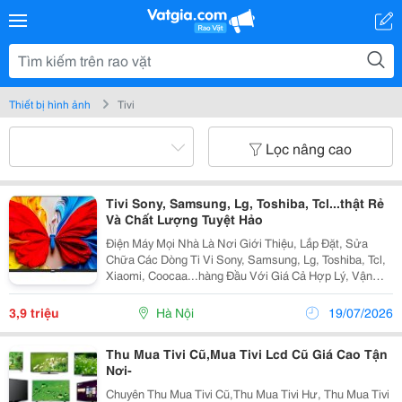
Thiết bị hình ảnh
Tivi
Lọc nâng cao
Tivi Sony, Samsung, Lg, Toshiba, Tcl...thật Rẻ
Và Chất Lượng Tuyệt Hảo
Điện Máy Mọi Nhà Là Nơi Giới Thiệu, Lắp Đặt, Sửa
Chữa Các Dòng Ti Vi Sony, Samsung, Lg, Toshiba, Tcl,
Xiaomi, Coocaa...hàng Đầu Với Giá Cả Hợp Lý, Vận
Chuyển Nhanh Chóng, Mang Đến Cho Khách Hàng Sự
Hài Lòng Nhất. Google Tivi Qled Tcl Ai Fhd 32...
3,9 triệu
Hà Nội
19/07/2026
Thu Mua Tivi Cũ,Mua Tivi Lcd Cũ Giá Cao Tận
Nơi-
Chuyên Thu Mua Tivi Cũ,Thu Mua Tivi Hư, Thu Mua Tivi