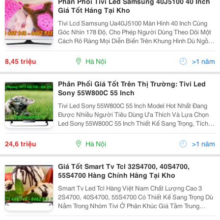
Phân Phối Tivi Led Samsung 40J5100 40 Inch
Giá Tốt Háng Tại Kho
Tivi Lcd Samsung Ua40J5100 Màn Hình 40 Inch Cùng
Góc Nhìn 178 Độ, Cho Phép Người Dùng Theo Dõi Một
Cách Rõ Ràng Mọi Diễn Biến Trên Khung Hình Dù Ngồi
Ở Vị Trí Nào. Tivi Led Samsung 40J5100 40 Inch Với
Thiết Kế Khung Tranh Đường Nét Tinh Tế Sắc Sảo
8,45 triệu
Hà Nội
>1 năm
Phân Phối Giá Tốt Trên Thị Trường: Tivi Led
Sony 55W800C 55 Inch
Tivi Led Sony 55W800C 55 Inch Model Hot Nhất Đang
Được Nhiều Người Tiêu Dùng Ưa Thích Và Lựa Chọn
Led Sony 55W800C 55 Inch Thiết Kế Sang Trọng, Tích
Hợp Nhiều Tính Năng Hện Đại Của Sony Sẽ Mang Đến
Nhiều Điwều Thú Vị Bất Ngờ Cho Người Sử Dụng
24,6 triệu
Hà Nội
>1 năm
Giá Tốt Smart Tv Tcl 32S4700, 40S4700,
55S4700 Hàng Chính Hãng Tại Kho
Smart Tv Led Tcl Hàng Việt Nam Chất Lượng Cao 3
2S4700, 40S4700, 55S4700 Có Thiết Kế Sang Trọng Dù
Nằm Trong Nhóm Tivi Ở Phân Khúc Giá Tầm Trung
Nhưng Chiếc Tv Tcl Mang Đến Nét Đẹp Hiện Đại Phù