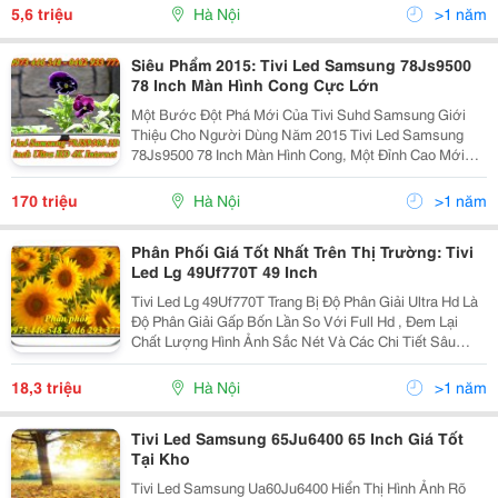
Hợp Với Nhiều Không Gian Phòng Khách, Đem Lại Sự
5,6 triệu
Hà Nội
>1 năm
Mới Mẻ
Siêu Phẩm 2015: Tivi Led Samsung 78Js9500
78 Inch Màn Hình Cong Cực Lớn
Một Bước Đột Phá Mới Của Tivi Suhd Samsung Giới
Thiệu Cho Người Dùng Năm 2015 Tivi Led Samsung
78Js9500 78 Inch Màn Hình Cong, Một Đỉnh Cao Mới
Trong Tất Cả Các Dòng Tivi. Tivi Led Samsung
Ua78Js9500 78 Inch Với Thiết Kế Đường Cong Gợn
170 triệu
Hà Nội
>1 năm
Sóng Đầy Lô
Phân Phối Giá Tốt Nhất Trên Thị Trường: Tivi
Led Lg 49Uf770T 49 Inch
Tivi Led Lg 49Uf770T Trang Bị Độ Phân Giải Ultra Hd Là
Độ Phân Giải Gấp Bốn Lần So Với Full Hd , Đem Lại
Chất Lượng Hình Ảnh Sắc Nét Và Các Chi Tiết Sâu
Đáng Ngạc Nhiên, Tạo Nên Những Khung Hình Hoàn
Mỹ Ngay Cả Khi Xem Ở Khoảng Cách Gần Hoặc Rất
18,3 triệu
Hà Nội
>1 năm
Gần.
Tivi Led Samsung 65Ju6400 65 Inch Giá Tốt
Tại Kho
Tivi Led Samsung Ua60Ju6400 Hiển Thị Hình Ảnh Rõ