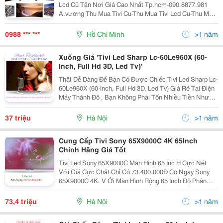
Lcd Cũ Tận Nơi Giá Cao Nhất Tp.hcm-090.8877.981
A.vương Thu Mua Tivi Cu-Thu Mua Tivi Lcd Cu-Thu Mua
Tivi Led Cu-Mua Tivi Cu Gia Cao Tivi Lcd Ngày Nay
Dường Như Là 1 Nhu Cầu Công Nghệ Cấp
0988 *** ***
Hồ Chí Minh
>1 năm
Xuống Giá 'Tivi Led Sharp Lc-60Le960X (60-
Inch, Full Hd 3D, Led Tv)'
Thật Dễ Dàng Để Bạn Có Được Chiếc Tivi Led Sharp Lc-
60Le960X (60-Inch, Full Hd 3D, Led Tv) Giá Rẻ Tại Điện
Máy Thành Đô , Bạn Không Phải Tốn Nhiều Tiền Nhưng
Vẫn Có Thể Sở Hữu Chiếc Tivi Hiện Đại Đang Hot Trên
Thị Trường Hiện Nay. Hãy Nhanh Chân Đến
37 triệu
Hà Nội
>1 năm
Cung Cấp Tivi Sony 65X9000C 4K 65Inch
Chính Hãng Giá Tốt
Tivi Led Sony 65X9000C Màn Hình 65 Inc H Cực Nét
Với Giá Cực Chất Chỉ Có 73.400.000Đ Có Ngay Sony
65X9000C 4K. V Ới Màn Hình Rộng 65 Inch Độ Phân
Giải Ultra Hd, Tivi Led 65 Inch Sony 65X9000C Cho Khả
Năng Hiển Thị Hình Ảnh Cực Nét Và Rõ Ràng. Bộ X
73,4 triệu
Hà Nội
>1 năm