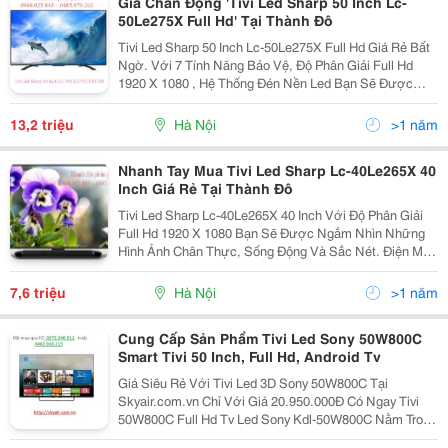
Giá Chấn Động 'Tivi Led Sharp 50 Inch Lc-
50Le275X Full Hd' Tại Thành Đô
Tivi Led Sharp 50 Inch Lc-50Le275X Full Hd Giá Rẻ Bất
Ngờ. Với 7 Tính Năng Bảo Vệ, Độ Phân Giải Full Hd
1920 X 1080 , Hệ Thống Đén Nền Led Bạn Sẽ Được
Hòa Mình Vào Thế Giới Âm Thanh Hình Ảnh Chân Thực
Và Sống Động. Điện Máy Thành Đô Chuyên Phân Ph
13,2 triệu
Hà Nội
>1 năm
Nhanh Tay Mua Tivi Led Sharp Lc-40Le265X 40
Inch Giá Rẻ Tại Thành Đô
Tivi Led Sharp Lc-40Le265X 40 Inch Với Độ Phân Giải
Full Hd 1920 X 1080 Bạn Sẽ Được Ngắm Nhìn Những
Hình Ảnh Chân Thực, Sống Động Và Sắc Nét. Điện Máy
Thành Đô Chuyên Phân Phối Tivi, Tủ Lạnh, Điều Hòa,
Máy Giặt, Đồ Gia Dụng Chính Hãng. Liên Hệ Tha
7,6 triệu
Hà Nội
>1 năm
Cung Cấp Sản Phẩm Tivi Led Sony 50W800C
Smart Tivi 50 Inch, Full Hd, Android Tv
Giá Siêu Rẻ Với Tivi Led 3D Sony 50W800C Tại
Skyair.com.vn Chỉ Với Giá 20.950.000Đ Có Ngay Tivi
50W800C Full Hd Tv Led Sony Kdl-50W800C Nằm Trong
Dòng Tv Sony 50W800C Mới Ra Mắt Của Hãng Sony ,