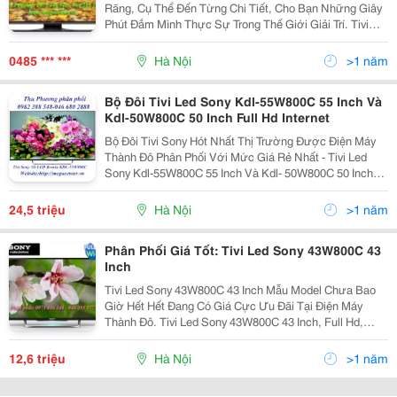
Rãng, Cụ Thể Đến Từng Chi Tiết, Cho Bạn Những Giây
Phút Đắm Mình Thực Sự Trong Thế Giới Giải Trí. Tivi
Led Samsung Ua60Ju6400 Phát Ra Nguồn Âm Thanh
Đa Chiều, Việc Thưởng Thức Âm Nhạc Hay Âm Than
0485 *** ***
Hà Nội
>1 năm
Bộ Đôi Tivi Led Sony Kdl-55W800C 55 Inch Và
Kdl-50W800C 50 Inch Full Hd Internet
Bộ Đôi Tivi Sony Hót Nhất Thị Trường Được Điện Máy
Thành Đô Phân Phối Với Mức Giá Rẻ Nhất - Tivi Led
Sony Kdl-55W800C 55 Inch Và Kdl- 50W800C 50 Inch
Full Hd Internet Tv Bravia 3D Thị Trường Tivi Ngày Một
Đa Dạng Với Nhiều Mẫu Mã Và Các Tính Năng
24,5 triệu
Hà Nội
>1 năm
Phân Phối Giá Tốt: Tivi Led Sony 43W800C 43
Inch
Tivi Led Sony 43W800C 43 Inch Mẫu Model Chưa Bao
Giờ Hết Hết Đang Có Giá Cực Ưu Đãi Tại Điện Máy
Thành Đô. Tivi Led Sony 43W800C 43 Inch, Full Hd,
Smart Tv Phân Phối Chính Hãng Giá Rẻ, Bảo Hành Tại
Nhà Trên Toàn Quốc Tivi Led Sony 43W800C
12,6 triệu
Hà Nội
>1 năm