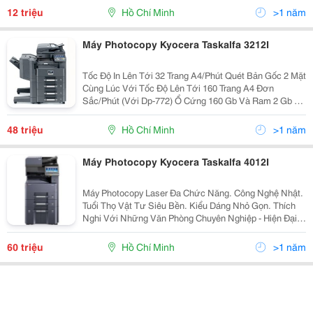
100.000 Bản Chụp Hoặc 12 Tháng )...
12 triệu
Hồ Chí Minh
>1 năm
Máy Photocopy Kyocera Taskalfa 3212I
Tốc Độ In Lên Tới 32 Trang A4/Phút Quét Bản Gốc 2 Mặt
Cùng Lúc Với Tốc Độ Lên Tới 160 Trang A4 Đơn
Sắc/Phút (Với Dp-772) Ổ Cứng 160 Gb Và Ram 2 Gb Có
Sẵn Trong Cấu Hình Tiêu Chuẩn Hệ Thống Khay Giấy Đa
Dạng Kết Hợp Với Nhiều Bộ Nạp Bản Gốc K
48 triệu
Hồ Chí Minh
>1 năm
Máy Photocopy Kyocera Taskalfa 4012I
Máy Photocopy Laser Đa Chức Năng. Công Nghệ Nhật.
Tuổi Thọ Vật Tư Siêu Bền. Kiểu Dáng Nhỏ Gọn. Thích
Nghi Với Những Văn Phòng Chuyên Nghiệp - Hiện Đại
Khuyến Mãi Hấp Dẫn. Quà Tặng Cực Khủng. Bảo Hành
Tận Nơi, Bảo Trì Miễn Phí...
60 triệu
Hồ Chí Minh
>1 năm