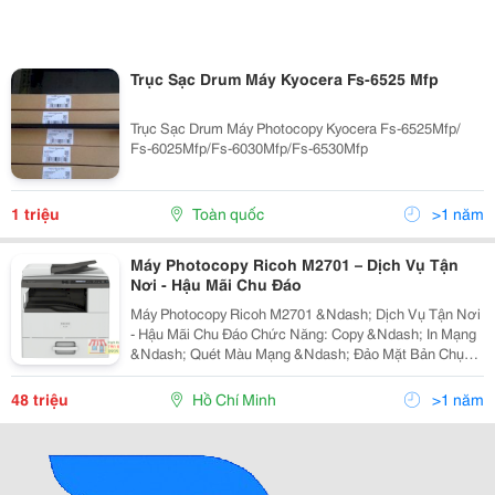
Trục Sạc Drum Máy Kyocera Fs-6525 Mfp
Trục Sạc Drum Máy Photocopy Kyocera Fs-6525Mfp/
Fs-6025Mfp/Fs-6030Mfp/Fs-6530Mfp
1 triệu
Toàn quốc
>1 năm
Máy Photocopy Ricoh M2701 – Dịch Vụ Tận
Nơi - Hậu Mãi Chu Đáo
Máy Photocopy Ricoh M2701 &Ndash; Dịch Vụ Tận Nơi
- Hậu Mãi Chu Đáo Chức Năng: Copy &Ndash; In Mạng
&Ndash; Quét Màu Mạng &Ndash; Đảo Mặt Bản Chụp
&Ndash; Nạp Đảo Bản Gốc Tự Động Tốc Độ Copy/In:
27 Trang A4/Phút Khổ Giấy: A6 &Ndash; A3 Dung
48 triệu
Hồ Chí Minh
>1 năm
Lượng