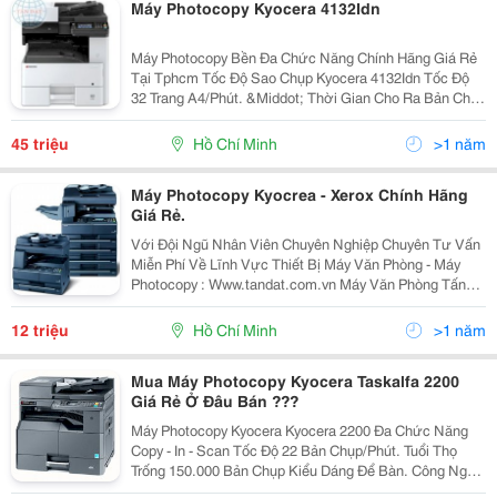
Máy Photocopy Kyocera 4132Idn
Máy Photocopy Bền Đa Chức Năng Chính Hãng Giá Rẻ
Tại Tphcm Tốc Độ Sao Chụp Kyocera 4132Idn Tốc Độ
32 Trang A4/Phút. &Middot; Thời Gian Cho Ra Bản Chụp
Đầu Tiên Dưới 5,7 Giây. &Middot; Bộ Đảo Mặt Bản
Chụp (Chọn Thêm) Giúp Bạn Tiết Kiệm Hơn. ...
45 triệu
Hồ Chí Minh
>1 năm
Máy Photocopy Kyocrea - Xerox Chính Hãng
Giá Rẻ.
Với Đội Ngũ Nhân Viên Chuyên Nghiệp Chuyên Tư Vấn
Miễn Phí Về Lĩnh Vực Thiết Bị Máy Văn Phòng - Máy
Photocopy : Www.tandat.com.vn Máy Văn Phòng Tấn
Đạt Là Nơi Cung Cấp Uy Tín Nhất Về Dòng Sản Phẩm
Máy In, Máy Photocopy, Vật Tư, Linh Kiện, Mực...
12 triệu
Hồ Chí Minh
>1 năm
Mua Máy Photocopy Kyocera Taskalfa 2200
Giá Rẻ Ở Đâu Bán ???
Máy Photocopy Kyocera Kyocera 2200 Đa Chức Năng
Copy - In - Scan Tốc Độ 22 Bản Chụp/Phút. Tuổi Thọ
Trống 150.000 Bản Chụp Kiểu Dáng Để Bàn. Công Nghệ
Nhật. Hàng Chính Hãng. Bảo Hành Chính Hãng.(