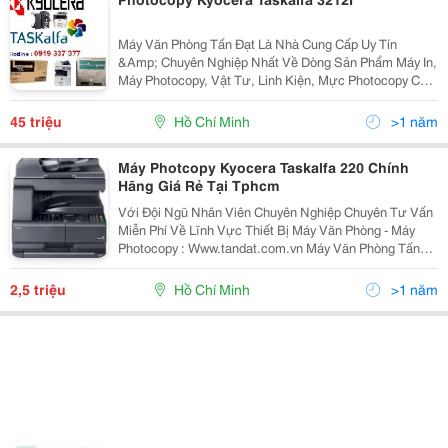
Máy Văn Phòng Tấn Đạt Là Nhà Cung Cấp Uy Tín
&Amp; Chuyên Nghiệp Nhất Về Dòng Sản Phẩm Máy In,
Máy Photocopy, Vật Tư, Linh Kiện, Mực Photocopy Của
Nhật Như : Kyocera (Mita )Taskalfa, Xerox, Ricoh, Hp
Mfp, Toshiba Tại Tp Hcm Thời Buổi Kinh Tế...
45 triệu
Hồ Chí Minh
>1 năm
Máy Photcopy Kyocera Taskalfa 220 Chính
Hãng Giá Rẻ Tại Tphcm
Với Đội Ngũ Nhân Viên Chuyên Nghiệp Chuyên Tư Vấn
Miễn Phí Về Lĩnh Vực Thiết Bị Máy Văn Phòng - Máy
Photocopy : Www.tandat.com.vn Máy Văn Phòng Tấn
Đạt Là Nơi Cung Cấp Uy Tín &Amp; Chuyên Nghiệp
Nhất Về Dòng Sản Phẩm Máy In, Máy Photocopy, Vật
2,5 triệu
Hồ Chí Minh
>1 năm
Tư,...