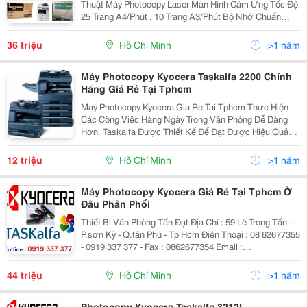
Thuật Máy Photocopy Laser Màn Hình Cảm Ứng Tốc Độ
25 Trang A4/Phút , 10 Trang A3/Phút Bộ Nhớ Chuẩn
512Mb Có Thể Nâng Cấp Lên 1024Gb Độ Phân Giải :
600 X 600 Dpi Sao Chụp Liên Tục 999 Bản/1...
36 triệu
Hồ Chí Minh
>1 năm
Máy Photocopy Kyocera Taskalfa 2200 Chính
Hãng Giá Rẻ Tại Tphcm
May Photocopy Kyocera Gia Re Tai Tphcm Thực Hiện
Các Công Việc Hàng Ngày Trong Văn Phòng Dễ Dàng
Hơn. Taskalfa Được Thiết Kế Để Đạt Được Hiệu Quả
Lớn Nhất Trong Công Việc. Thiết Kế Mới Của Taskalfa
180 Và Taskalfa 220 Sẽ Giúp Bạn Sử Dụng Dễ Dàng...
12 triệu
Hồ Chí Minh
>1 năm
Máy Photocopy Kyocera Giá Rẻ Tại Tphcm Ở
Đâu Phân Phối
Thiết Bị Văn Phòng Tấn Đạt Địa Chỉ : 59 Lê Trọng Tấn -
P.sơn Kỳ - Q.tân Phú - Tp Hcm Điện Thoại : 08 62677355
- 0919 337 377 - Fax : 0862677354 Email :
Nhantandat@Gmail.com Web : Www.tandat.com.vn
May Photocopy Kyocera Gia Re Tai Tphcm
44 triệu
Hồ Chí Minh
>1 năm
Photocopy Kyocera Taskalfa 3212I