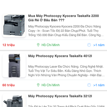
Mua Máy Photocopy Kyocera Taskalfa 2200
Giá Rẻ Ở Đâu Bán ???
Máy Photocopy Kyocera Kyocera 2200 Đa Chức Năng
Copy - In - Scan Tốc Độ 22 Bản Chụp/Phút. Tuổi Thọ
Trống 150.000 Bản Chụp Kiểu Dáng Để Bàn. Công Nghệ
Nhật. Hàng Chính Hãng. Bảo Hành Chính Hãng.(
100.000 Bản Chụp Hoặc 12 Tháng )...
12 triệu
Hồ Chí Minh
>1 năm
Máy Photocopy Kyocera Taskalfa 4012I
Máy Photocopy Laser Đa Chức Năng. Công Nghệ Nhật.
Tuổi Thọ Vật Tư Siêu Bền. Kiểu Dáng Nhỏ Gọn. Thích
Nghi Với Những Văn Phòng Chuyên Nghiệp - Hiện Đại
Khuyến Mãi Hấp Dẫn. Quà Tặng Cực Khủng. Bảo Hành
Tận Nơi, Bảo Trì Miễn Phí...
60 triệu
Hồ Chí Minh
>1 năm
Máy Photocopy Kyocera Taskalfa 3212I
Tốc Độ In Lên Tới 32 Trang A4/Phút Quét Bản Gốc 2 Mặt