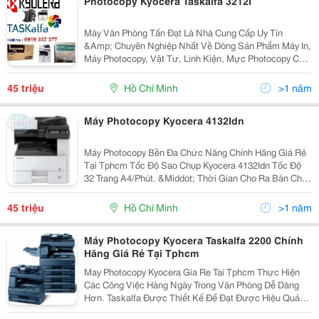
Photocopy Kyocera Taskalfa 3212I
Máy Văn Phòng Tấn Đạt Là Nhà Cung Cấp Uy Tín
&Amp; Chuyên Nghiệp Nhất Về Dòng Sản Phẩm Máy In,
Máy Photocopy, Vật Tư, Linh Kiện, Mực Photocopy Của
Nhật Như : Kyocera (Mita )Taskalfa, Xerox, Ricoh, Hp
Mfp, Toshiba Tại Tp Hcm Thời Buổi Kinh Tế...
45 triệu
Hồ Chí Minh
>1 năm
Máy Photocopy Kyocera 4132Idn
Máy Photocopy Bền Đa Chức Năng Chính Hãng Giá Rẻ
Tại Tphcm Tốc Độ Sao Chụp Kyocera 4132Idn Tốc Độ
32 Trang A4/Phút. &Middot; Thời Gian Cho Ra Bản Chụp
Đầu Tiên Dưới 5,7 Giây. &Middot; Bộ Đảo Mặt Bản
Chụp (Chọn Thêm) Giúp Bạn Tiết Kiệm Hơn. ...
45 triệu
Hồ Chí Minh
>1 năm
Máy Photocopy Kyocera Taskalfa 2200 Chính
Hãng Giá Rẻ Tại Tphcm
May Photocopy Kyocera Gia Re Tai Tphcm Thực Hiện
Các Công Việc Hàng Ngày Trong Văn Phòng Dễ Dàng
Hơn. Taskalfa Được Thiết Kế Để Đạt Được Hiệu Quả
Lớn Nhất Trong Công Việc. Thiết Kế Mới Của Taskalfa