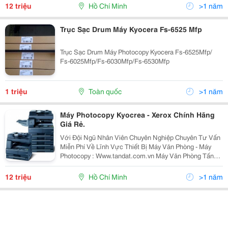
180 Và Taskalfa 220 Sẽ Giúp Bạn Sử Dụng Dễ Dàng...
12 triệu
Hồ Chí Minh
>1 năm
Trục Sạc Drum Máy Kyocera Fs-6525 Mfp
Trục Sạc Drum Máy Photocopy Kyocera Fs-6525Mfp/
Fs-6025Mfp/Fs-6030Mfp/Fs-6530Mfp
1 triệu
Toàn quốc
>1 năm
Máy Photocopy Kyocrea - Xerox Chính Hãng
Giá Rẻ.
Với Đội Ngũ Nhân Viên Chuyên Nghiệp Chuyên Tư Vấn
Miễn Phí Về Lĩnh Vực Thiết Bị Máy Văn Phòng - Máy
Photocopy : Www.tandat.com.vn Máy Văn Phòng Tấn
Đạt Là Nơi Cung Cấp Uy Tín Nhất Về Dòng Sản Phẩm
Máy In, Máy Photocopy, Vật Tư, Linh Kiện, Mực...
12 triệu
Hồ Chí Minh
>1 năm