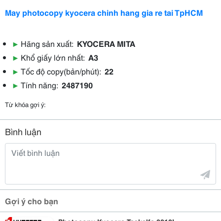
May photocopy kyocera chinh hang gia re tai TpHCM
▶
Hãng sản xuất:
KYOCERA MITA
▶
Khổ giấy lớn nhất:
A3
▶
Tốc độ copy(bản/phút):
22
▶
Tính năng:
2487190
Từ khóa gợi ý:
Bình luận
Gợi ý cho bạn