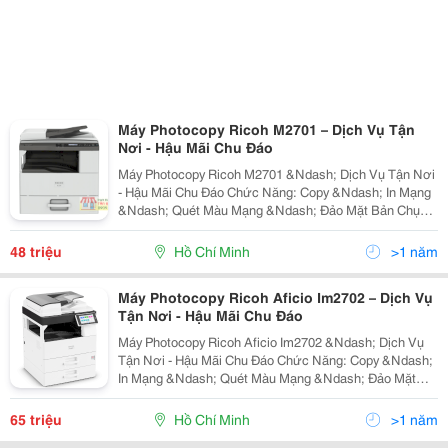
Máy Photocopy Ricoh M2701 – Dịch Vụ Tận
Nơi - Hậu Mãi Chu Đáo
Máy Photocopy Ricoh M2701 &Ndash; Dịch Vụ Tận Nơi
- Hậu Mãi Chu Đáo Chức Năng: Copy &Ndash; In Mạng
&Ndash; Quét Màu Mạng &Ndash; Đảo Mặt Bản Chụp
&Ndash; Nạp Đảo Bản Gốc Tự Động Tốc Độ Copy/In:
27 Trang A4/Phút Khổ Giấy: A6 &Ndash; A3 Dung
48 triệu
Hồ Chí Minh
>1 năm
Lượng
Máy Photocopy Ricoh Aficio Im2702 – Dịch Vụ
Tận Nơi - Hậu Mãi Chu Đáo
Máy Photocopy Ricoh Aficio Im2702 &Ndash; Dịch Vụ
Tận Nơi - Hậu Mãi Chu Đáo Chức Năng: Copy &Ndash;
In Mạng &Ndash; Quét Màu Mạng &Ndash; Đảo Mặt
Bản Chụp &Ndash; Nạp Đảo Bản Gốc Tự Động
&Ndash; Màn Điều Khiển Thông Minh Sop Tốc Độ
65 triệu
Hồ Chí Minh
>1 năm
Copy/In: 27 Tra