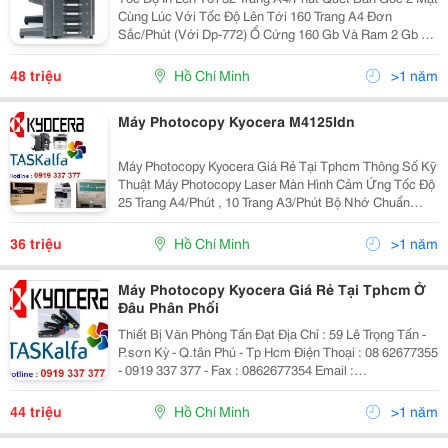
Cùng Lúc Với Tốc Độ Lên Tới 160 Trang A4 Đơn
Sắc/Phút (Với Dp-772) Ổ Cứng 160 Gb Và Ram 2 Gb Có
Sẵn Trong Cấu Hình Tiêu Chuẩn Hệ Thống Khay Giấy Đa
Dạng Kết Hợp Với Nhiều Bộ Nạp Bản Gốc K
48 triệu
Hồ Chí Minh
>1 năm
Máy Photocopy Kyocera M4125Idn
Máy Photocopy Kyocera Giá Rẻ Tại Tphcm Thông Số Kỹ
Thuật Máy Photocopy Laser Màn Hình Cảm Ứng Tốc Độ
25 Trang A4/Phút , 10 Trang A3/Phút Bộ Nhớ Chuẩn
512Mb Có Thể Nâng Cấp Lên 1024Gb Độ Phân Giải :
600 X 600 Dpi Sao Chụp Liên Tục 999 Bản/1...
36 triệu
Hồ Chí Minh
>1 năm
Máy Photocopy Kyocera Giá Rẻ Tại Tphcm Ở
Đâu Phân Phối
Thiết Bị Văn Phòng Tấn Đạt Địa Chỉ : 59 Lê Trọng Tấn -
P.sơn Kỳ - Q.tân Phú - Tp Hcm Điện Thoại : 08 62677355
- 0919 337 377 - Fax : 0862677354 Email :
Nhantandat@Gmail.com Web : Www.tandat.com.vn
May Photocopy Kyocera Gia Re Tai Tphcm
44 triệu
Hồ Chí Minh
>1 năm