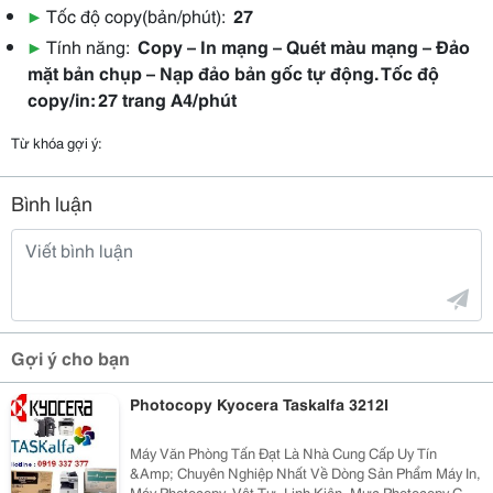
▶
Tốc độ copy(bản/phút):
27
▶
Tính năng:
Copy – In mạng – Quét màu mạng – Đảo
mặt bản chụp – Nạp đảo bản gốc tự động. Tốc độ
copy/in: 27 trang A4/phút
Từ khóa gợi ý:
Bình luận
Gợi ý cho bạn
Photocopy Kyocera Taskalfa 3212I
Máy Văn Phòng Tấn Đạt Là Nhà Cung Cấp Uy Tín
&Amp; Chuyên Nghiệp Nhất Về Dòng Sản Phẩm Máy In,
Máy Photocopy, Vật Tư, Linh Kiện, Mực Photocopy Của