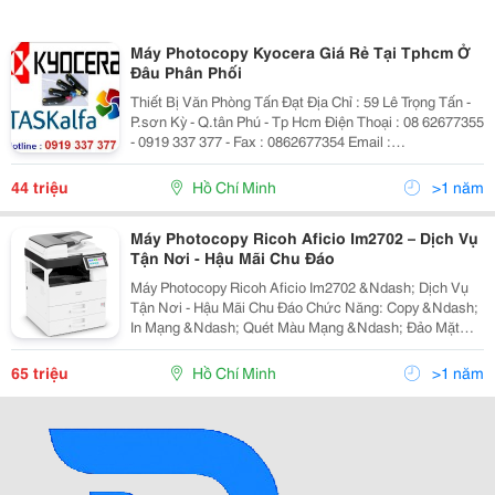
Máy Photocopy Kyocera Giá Rẻ Tại Tphcm Ở
Đâu Phân Phối
Thiết Bị Văn Phòng Tấn Đạt Địa Chỉ : 59 Lê Trọng Tấn -
P.sơn Kỳ - Q.tân Phú - Tp Hcm Điện Thoại : 08 62677355
- 0919 337 377 - Fax : 0862677354 Email :
Nhantandat@Gmail.com Web : Www.tandat.com.vn
May Photocopy Kyocera Gia Re Tai Tphcm
44 triệu
Hồ Chí Minh
>1 năm
Máy Photocopy Ricoh Aficio Im2702 – Dịch Vụ
Tận Nơi - Hậu Mãi Chu Đáo
Máy Photocopy Ricoh Aficio Im2702 &Ndash; Dịch Vụ
Tận Nơi - Hậu Mãi Chu Đáo Chức Năng: Copy &Ndash;
In Mạng &Ndash; Quét Màu Mạng &Ndash; Đảo Mặt
Bản Chụp &Ndash; Nạp Đảo Bản Gốc Tự Động
&Ndash; Màn Điều Khiển Thông Minh Sop Tốc Độ
65 triệu
Hồ Chí Minh
>1 năm
Copy/In: 27 Tra