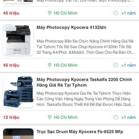
Nhật Như : Kyocera (Mita )Taskalfa, Xerox, Ricoh, Hp
Mfp, Toshiba Tại Tp Hcm Thời Buổi Kinh Tế...
45 triệu
Hồ Chí Minh
>1 năm
Máy Photocopy Kyocera 4132Idn
Máy Photocopy Bền Đa Chức Năng Chính Hãng Giá Rẻ
Tại Tphcm Tốc Độ Sao Chụp Kyocera 4132Idn Tốc Độ
32 Trang A4/Phút. &Middot; Thời Gian Cho Ra Bản Chụp
Đầu Tiên Dưới 5,7 Giây. &Middot; Bộ Đảo Mặt Bản
Chụp (Chọn Thêm) Giúp Bạn Tiết Kiệm Hơn. ...
45 triệu
Hồ Chí Minh
>1 năm
Máy Photocopy Kyocera Taskalfa 2200 Chính
Hãng Giá Rẻ Tại Tphcm
May Photocopy Kyocera Gia Re Tai Tphcm Thực Hiện
Các Công Việc Hàng Ngày Trong Văn Phòng Dễ Dàng
Hơn. Taskalfa Được Thiết Kế Để Đạt Được Hiệu Quả
Lớn Nhất Trong Công Việc. Thiết Kế Mới Của Taskalfa
180 Và Taskalfa 220 Sẽ Giúp Bạn Sử Dụng Dễ Dàng...
12 triệu
Hồ Chí Minh
>1 năm
Trục Sạc Drum Máy Kyocera Fs-6525 Mfp