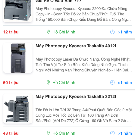
Giá Rẻ Ở Đâu Bán ???
Máy Photocopy Kyocera Kyocera 2200 Đa Chức Năng
Copy - In - Scan Tốc Độ 22 Bản Chụp/Phút. Tuổi Thọ
Trống 150.000 Bản Chụp Kiểu Dáng Để Bàn. Công Nghệ
Nhật. Hàng Chính Hãng. Bảo Hành Chính Hãng.(
100.000 Bản Chụp Hoặc 12 Tháng )...
12 triệu
Hồ Chí Minh
>1 năm
Máy Photocopy Kyocera Taskalfa 4012I
Máy Photocopy Laser Đa Chức Năng. Công Nghệ Nhật.
Tuổi Thọ Vật Tư Siêu Bền. Kiểu Dáng Nhỏ Gọn. Thích
Nghi Với Những Văn Phòng Chuyên Nghiệp - Hiện Đại
Khuyến Mãi Hấp Dẫn. Quà Tặng Cực Khủng. Bảo Hành
Tận Nơi, Bảo Trì Miễn Phí...
60 triệu
Hồ Chí Minh
>1 năm
Máy Photocopy Kyocera Taskalfa 3212I
Tốc Độ In Lên Tới 32 Trang A4/Phút Quét Bản Gốc 2 Mặt
Cùng Lúc Với Tốc Độ Lên Tới 160 Trang A4 Đơn
Sắc/Phút (Với Dp-772) Ổ Cứng 160 Gb Và Ram 2 Gb Có
Sẵn Trong Cấu Hình Tiêu Chuẩn Hệ Thống Khay Giấy Đa
Dạng Kết Hợp Với Nhiều Bộ Nạp Bản Gốc K
48 triệu
Hồ Chí Minh
>1 năm