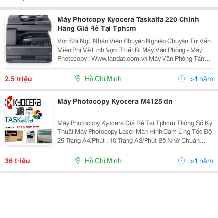
Máy Photcopy Kyocera Taskalfa 220 Chính
Hãng Giá Rẻ Tại Tphcm
Với Đội Ngũ Nhân Viên Chuyên Nghiệp Chuyên Tư Vấn
Miễn Phí Về Lĩnh Vực Thiết Bị Máy Văn Phòng - Máy
Photocopy : Www.tandat.com.vn Máy Văn Phòng Tấn
Đạt Là Nơi Cung Cấp Uy Tín &Amp; Chuyên Nghiệp
Nhất Về Dòng Sản Phẩm Máy In, Máy Photocopy, Vật
2,5 triệu
Hồ Chí Minh
>1 năm
Tư,...
Máy Photocopy Kyocera M4125Idn
Máy Photocopy Kyocera Giá Rẻ Tại Tphcm Thông Số Kỹ
Thuật Máy Photocopy Laser Màn Hình Cảm Ứng Tốc Độ
25 Trang A4/Phút , 10 Trang A3/Phút Bộ Nhớ Chuẩn
512Mb Có Thể Nâng Cấp Lên 1024Gb Độ Phân Giải :
600 X 600 Dpi Sao Chụp Liên Tục 999 Bản/1...
36 triệu
Hồ Chí Minh
>1 năm