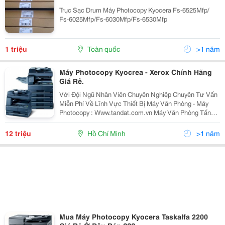
Trục Sạc Drum Máy Photocopy Kyocera Fs-6525Mfp/
Fs-6025Mfp/Fs-6030Mfp/Fs-6530Mfp
1 triệu
Toàn quốc
>1 năm
Máy Photocopy Kyocrea - Xerox Chính Hãng
Giá Rẻ.
Với Đội Ngũ Nhân Viên Chuyên Nghiệp Chuyên Tư Vấn
Miễn Phí Về Lĩnh Vực Thiết Bị Máy Văn Phòng - Máy
Photocopy : Www.tandat.com.vn Máy Văn Phòng Tấn
Đạt Là Nơi Cung Cấp Uy Tín Nhất Về Dòng Sản Phẩm
Máy In, Máy Photocopy, Vật Tư, Linh Kiện, Mực...
12 triệu
Hồ Chí Minh
>1 năm
Mua Máy Photocopy Kyocera Taskalfa 2200