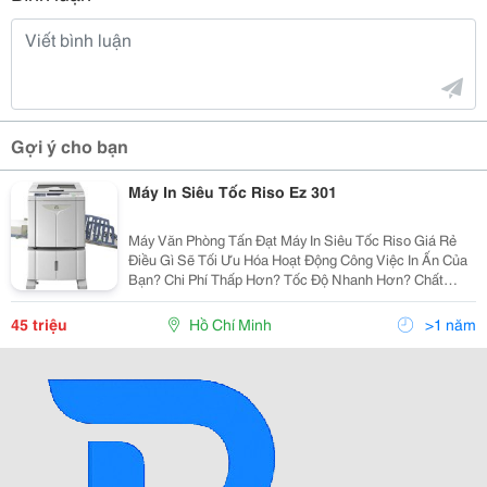
Gợi ý cho bạn
Máy In Siêu Tốc Riso Ez 301
Máy Văn Phòng Tấn Đạt Máy In Siêu Tốc Riso Giá Rẻ
Điều Gì Sẽ Tối Ưu Hóa Hoạt Động Công Việc In Ấn Của
Bạn? Chi Phí Thấp Hơn? Tốc Độ Nhanh Hơn? Chất
Lượng Hình Ảnh Cao Hơn? Dòng Riso Ez Sao Chép Kỹ
Thuật Số Cung Cấp Chi Phí Vận Hàn
45 triệu
Hồ Chí Minh
>1 năm