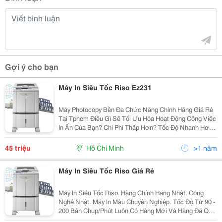
Gợi ý cho bạn
Máy In Siêu Tốc Riso Ez231
Máy Photocopy Bền Đa Chức Năng Chính Hãng Giá Rẻ
Tại Tphcm Điều Gì Sẽ Tối Ưu Hóa Hoạt Động Công Việc
In Ấn Của Bạn? Chi Phí Thấp Hơn? Tốc Độ Nhanh Hơn?
Chất Lượng Hình Ảnh Cao Hơn? Dòng Riso Ez Sao
Chép Kỹ Thuật Số Cung Cấp Chi Phí Vận...
45 triệu
Hồ Chí Minh
>1 năm
Máy In Siêu Tốc Riso Giá Rẻ
Máy In Siêu Tốc Riso. Hàng Chính Hãng Nhật. Công
Nghệ Nhật. Máy In Màu Chuyên Nghiệp. Tốc Độ Từ 90 -
200 Bản Chụp/Phút Luôn Có Hàng Mới Và Hàng Đã Qua
Sử Dụng. Tuổi Thọ Vật Tư Siêu Bền