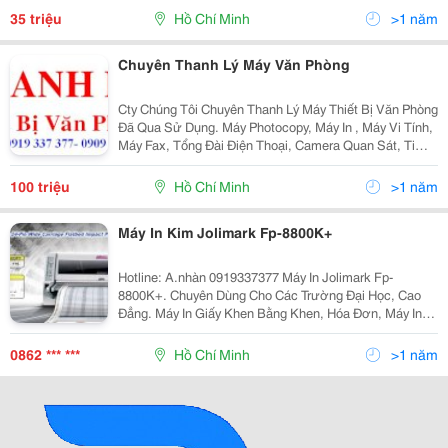
35 triệu
Hồ Chí Minh
>1 năm
Chuyên Thanh Lý Máy Văn Phòng
Cty Chúng Tôi Chuyên Thanh Lý Máy Thiết Bị Văn Phòng
Đã Qua Sử Dụng. Máy Photocopy, Máy In , Máy Vi Tính,
Máy Fax, Tổng Đài Điện Thoại, Camera Quan Sát, Ti
Vi.... Thủ Tục Nhanh Gọn. Thanh Toán Tiền 1 Lần.
Không Ngại Xa. Thanh Lý Đúng...
100 triệu
Hồ Chí Minh
>1 năm
Máy In Kim Jolimark Fp-8800K+
Hotline: A.nhàn 0919337377 Máy In Jolimark Fp-
8800K+. Chuyên Dùng Cho Các Trường Đại Học, Cao
Đẳng. Máy In Giấy Khen Bằng Khen, Hóa Đơn, Máy In
Bằng Khen Khổ A3, Máy In Giấy Khen Khổ A3, Máy In
Bằng Tốt Nghiệp, Máy Chuyên
0862 *** ***
Hồ Chí Minh
>1 năm