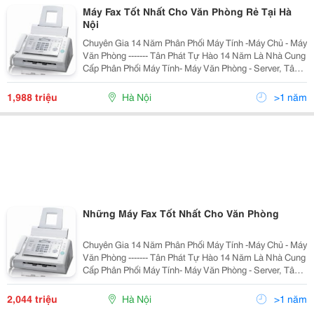
Máy Fax Tốt Nhất Cho Văn Phòng Rẻ Tại Hà
Nội
Chuyên Gia 14 Năm Phân Phối Máy Tính -Máy Chủ - Máy
Văn Phòng ------- Tân Phát Tự Hào 14 Năm Là Nhà Cung
Cấp Phân Phối Máy Tính- Máy Văn Phòng - Server, Tân
Phát Cam Kết Đảm Bảo Mang Tới Cho Quý Khách
Những Sản Phẩm Với Mức Giá Rẻ Nhất Hà Nội,
1,988 triệu
Hà Nội
>1 năm
Những Máy Fax Tốt Nhất Cho Văn Phòng
Chuyên Gia 14 Năm Phân Phối Máy Tính -Máy Chủ - Máy
Văn Phòng ------- Tân Phát Tự Hào 14 Năm Là Nhà Cung
Cấp Phân Phối Máy Tính- Máy Văn Phòng - Server, Tân
Phát Cam Kết Đảm Bảo Mang Tới Cho Quý Khách
Những Sản Phẩm Với Mức Giá Rẻ Nhất Hà Nội,
2,044 triệu
Hà Nội
>1 năm