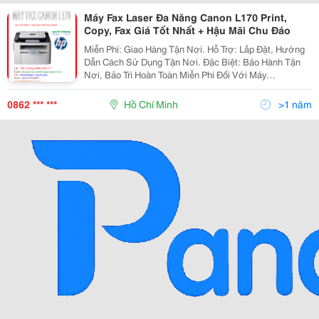
Máy Fax Laser Đa Năng Canon L170 Print,
Copy, Fax Giá Tốt Nhất + Hậu Mãi Chu Đáo
Miễn Phí: Giao Hàng Tận Nơi. Hỗ Trợ: Lắp Đặt, Hướng
Dẫn Cách Sử Dụng Tận Nơi. Đặc Biệt: Bảo Hành Tận
Nơi, Bảo Trì Hoàn Toàn Miễn Phí Đối Với Máy
Photocopy. Máy Fax Canon L170/ Máy Fax Canon L170
Vui Lòng Liên Hệ Để Được Giá Tố
0862 *** ***
Hồ Chí Minh
>1 năm