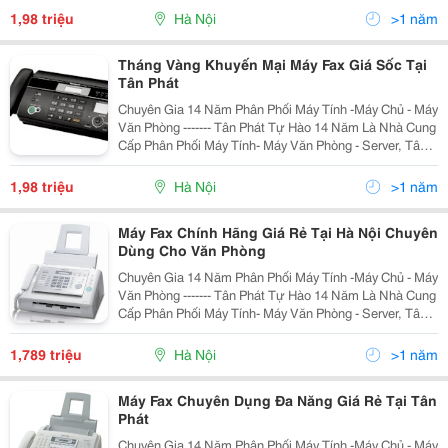
Những Sản Phẩm Với Mức Giá Rẻ Nhất Hà Nội,
1,98 triệu
Hà Nội
>1 năm
Tháng Vàng Khuyến Mại Máy Fax Giá Sốc Tại
Tân Phát
Chuyên Gia 14 Năm Phân Phối Máy Tính -Máy Chủ - Máy
Văn Phòng ------- Tân Phát Tự Hào 14 Năm Là Nhà Cung
Cấp Phân Phối Máy Tính- Máy Văn Phòng - Server, Tân
Phát Cam Kết Đảm Bảo Mang Tới Cho Quý Khách
Những Sản Phẩm Với Mức Giá Rẻ Nhất Hà Nội,
1,98 triệu
Hà Nội
>1 năm
Máy Fax Chính Hãng Giá Rẻ Tại Hà Nội Chuyên
Dùng Cho Văn Phòng
Chuyên Gia 14 Năm Phân Phối Máy Tính -Máy Chủ - Máy
Văn Phòng ------- Tân Phát Tự Hào 14 Năm Là Nhà Cung
Cấp Phân Phối Máy Tính- Máy Văn Phòng - Server, Tân
Phát Cam Kết Đảm Bảo Mang Tới Cho Quý Khách
Những Sản Phẩm Với Mức Giá Rẻ Nhất Hà Nội,
1,789 triệu
Hà Nội
>1 năm
Máy Fax Chuyên Dụng Đa Năng Giá Rẻ Tại Tân
Phát
Chuyên Gia 14 Năm Phân Phối Máy Tính -Máy Chủ - Máy