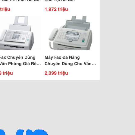
triệu
1,972 triệu
Fax Chuyên Dùng
Máy Fax Đa Năng
Văn Phòng Giá Rẻ
Chuyên Dùng Cho Văn
 Hà Nội
Phòng
9 triệu
2,099 triệu