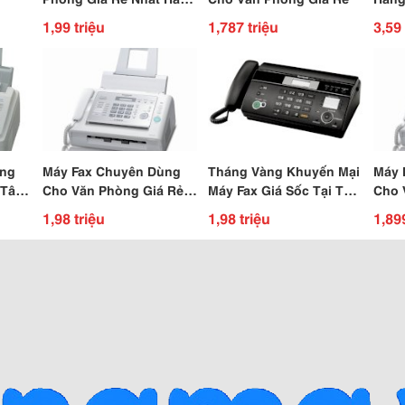
Nội
1,99 triệu
1,787 triệu
3,59 
ụng
Máy Fax Chuyên Dùng
Tháng Vàng Khuyến Mại
Máy 
 Tân
Cho Văn Phòng Giá Rẻ
Máy Fax Giá Sốc Tại Tân
Cho 
Tại Hà Nội
Phát
Nhất
1,98 triệu
1,98 triệu
1,89