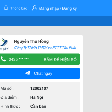
Đăng nhập / Đăng ký
Thông báo
Nguyễn Thu Hồng
Công Ty TNHH TMDV và PTTT Tân Phát
0435 *** ***
BẤM ĐỂ HIỆN SỐ
Chat ngay
Mã số :
12002107
Địa điểm :
Hà Nội
Hình thức :
Cần bán