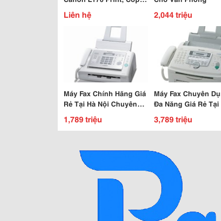
Fax Giá Tốt Nhất + Hậu
Liên hệ
2,044 triệu
Mãi Chu Đáo
Máy Fax Chính Hãng Giá
Máy Fax Chuyên D
Rẻ Tại Hà Nội Chuyên
Đa Năng Giá Rẻ Tại
Dùng Cho Văn Phòng
Phát
1,789 triệu
3,789 triệu