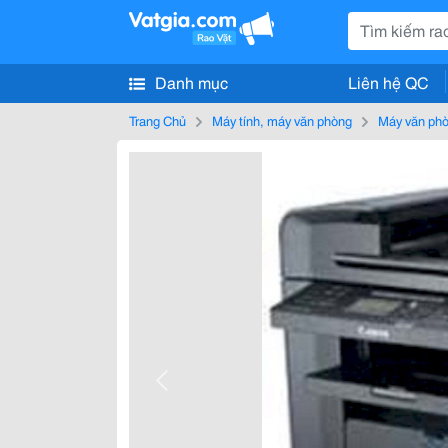
Danh mục
Liên hệ QC
Trang Chủ
Máy tính, máy văn phòng
Máy văn ph