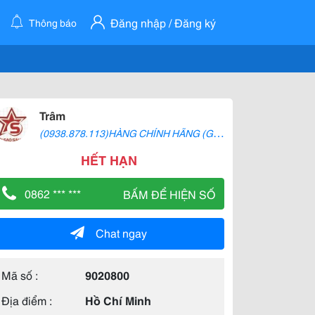
Đăng nhập / Đăng ký
Thông báo
Trâm
(
0938.878.113)HÀNG CHÍNH HÃNG (GỌI HOẶC NT ZALO): GÒ VẤP, Q10, Q12 (0938 878 113)
HẾT HẠN
0862 *** ***
BẤM ĐỂ HIỆN SỐ
Chat ngay
Mã số :
9020800
Địa điểm :
Hồ Chí Minh