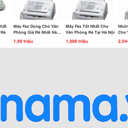
Nhất
Máy Fax Dùng Cho Văn
Máy Fax Tốt Nhất Cho
Nhữn
 Rẻ
Phòng Giá Rẻ Nhất Hà
Văn Phòng Rẻ Tại Hà Nội
Cho 
Nội
1,99 triệu
1,988 triệu
2,04