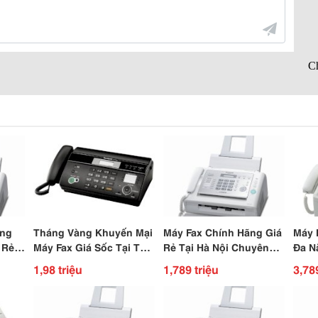
ùng
Tháng Vàng Khuyến Mại
Máy Fax Chính Hãng Giá
Máy 
 Rẻ
Máy Fax Giá Sốc Tại Tân
Rẻ Tại Hà Nội Chuyên
Đa N
Phát
Dùng Cho Văn Phòng
Phát
1,98 triệu
1,789 triệu
3,78