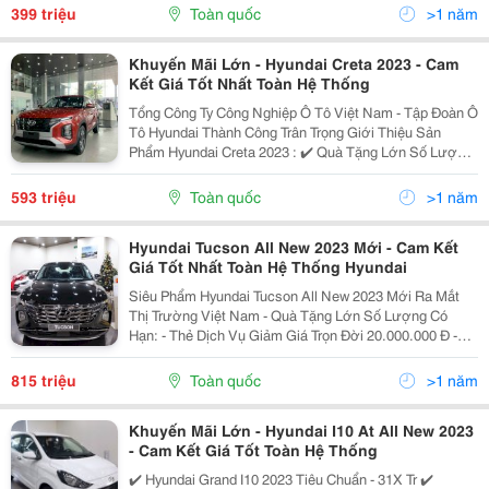
Lớn Số Lượng Có Hạn : Thẻ Dịch Vụ Giảm Giá
399 triệu
Toàn quốc
>1 năm
Khuyến Mãi Lớn - Hyundai Creta 2023 - Cam
Kết Giá Tốt Nhất Toàn Hệ Thống
Tổng Công Ty Công Nghiệp Ô Tô Việt Nam - Tập Đoàn Ô
Tô Hyundai Thành Công Trân Trọng Giới Thiệu Sản
Phẩm Hyundai Creta 2023 : ✔️ Quà Tặng Lớn Số Lượng
Có Hạn : Thẻ Dịch Vụ Giảm Giá Trọn Đời 20.000.000 Đ
Tặng Dán Kính Film Cách Nhiệt Cao Cấp Chính Hãn
593 triệu
Toàn quốc
>1 năm
Hyundai Tucson All New 2023 Mới - Cam Kết
Giá Tốt Nhất Toàn Hệ Thống Hyundai
Siêu Phẩm Hyundai Tucson All New 2023 Mới Ra Mắt
Thị Trường Việt Nam - Quà Tặng Lớn Số Lượng Có
Hạn: - Thẻ Dịch Vụ Giảm Giá Trọn Đời 20.000.000 Đ -
Tặng Thảm Trải Sàn, Bọc Da Tay Lái, Nước Hoa Trên Xe
- Tặng Dán Kính Film Cách Nhiệt Bảo Hành 5 Năm -
815 triệu
Toàn quốc
>1 năm
Khuyến Mãi Lớn - Hyundai I10 At All New 2023
- Cam Kết Giá Tốt Toàn Hệ Thống
✔️ Hyundai Grand I10 2023 Tiêu Chuẩn - 31X Tr ✔️