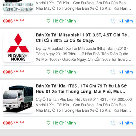
Vnd/01 Xe . Tải Kia -- Con Đường Làm Dầu Của Bạn
Nhà Máy Ô Tô Trường Hải Bán Xe Ô Tô Kia . Kia Hàn
Quốc ****** 1. Kia T Ải Trọng K2700 Ii - 1.250 Kg + Thùng
D Xr X C ( 3M130 X 1M650 X 1M69
0986 *** ***
Hồ Chí Minh
>1 năm
Bán Xe Tải Mitsubishi 1.9T, 3.5T, 4.5T Giá Rẻ ,
Chỉ Cần 30% Là Có Xe Chạy.
Đại Lý Mitsubishi Xe Tải Mitsubishi (Nhật Bản ) 2010 -
Tặng Ngay 20 - 35 Triệu --- P Hân Phối Trên Toàn Quốc -
Xe Mới 100% - Giao Xe Ngay. Chỉ Cần 30% Trả Trước Là
Có Xe Chạy - Trả Góp Từ 1-≫ 4 Năm. *Xe Tải Mitsubishi
Fuso - 1T9 ***
0986 *** ***
Hồ Chí Minh
>1 năm
Bán Xe Tải Kia 1T25 , 1T4 Chỉ 79 Triệu Là Sở
Hữu 01 Xe Tải Thùng Lửng, Mui Phủ, Mui
Kín....
Cty Ô Tô Tân Phú Liên Hệ : 0986 011 421 . - 79 .000.000
Vnd/01 Xe . Tải Kia -- Con Đường Làm Dầu Của Bạn
Nhà Máy Ô Tô Trường Hải Bán Xe Ô Tô Kia . Kia Hàn
Quốc ****** 1. Kia T Ải Trọng K2700 Ii - 1.250 Kg + Thùng
D Xr X C ( 3M130 X 1M650
0986 *** ***
Hồ Chí Minh
>1 năm