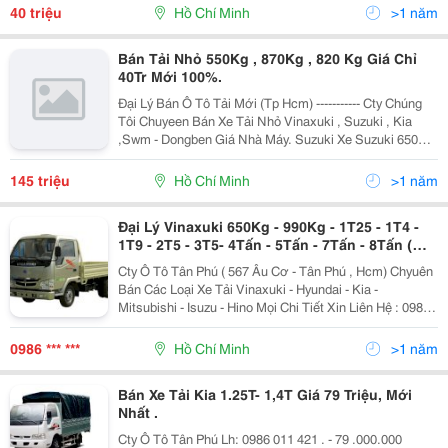
650Kg Giá Chỉ 40 Triệu Trả Gó
40 triệu
Hồ Chí Minh
>1 năm
Bán Tải Nhỏ 550Kg , 870Kg , 820 Kg Giá Chỉ
40Tr Mới 100%.
Đại Lý Bán Ô Tô Tải Mới (Tp Hcm) ----------- Cty Chúng
Tôi Chuyeen Bán Xe Tải Nhỏ Vinaxuki , Suzuki , Kia
,Swm - Dongben Giá Nhà Máy. Suzuki Xe Suzuki 650Kg
Kích Thước Thùng : 1M95 X 1M41 X 410 Mm . Xe Tai
Vinaxuki 650Kg Giá 4
145 triệu
Hồ Chí Minh
>1 năm
Đại Lý Vinaxuki 650Kg - 990Kg - 1T25 - 1T4 -
1T9 - 2T5 - 3T5- 4Tấn - 5Tấn - 7Tấn - 8Tấn (
Bán Trả Góp)
Cty Ô Tô Tân Phú ( 567 Âu Cơ - Tân Phú , Hcm) Chyuên
Bán Các Loại Xe Tải Vinaxuki - Hyundai - Kia -
Mitsubishi - Isuzu - Hino Mọi Chi Tiết Xin Liên Hệ : 0986
011 4 21 A Chính ( Tư Vấn ). --≫ Bán Trả Góp Hỗ Trợ Vay
Tới 70% -≫ Thời
0986 *** ***
Hồ Chí Minh
>1 năm
Bán Xe Tải Kia 1.25T- 1,4T Giá 79 Triệu, Mới
Nhất .
Cty Ô Tô Tân Phú Lh: 0986 011 421 . - 79 .000.000