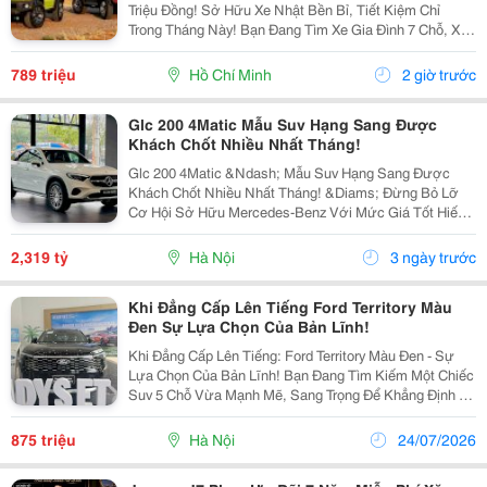
Triệu Đồng! Sở Hữu Xe Nhật Bền Bỉ, Tiết Kiệm Chỉ
Trong Tháng Này! Bạn Đang Tìm Xe Gia Đình 7 Chỗ, Xe
Đô Thị Cá Tính Hay Xe Thương Mại Chạy Dịch Vụ?
Suzuki Việt Nam Đang Triển Khai Chương Trình Ưu
789 triệu
Hồ Chí Minh
2 giờ trước
Đãi...
Glc 200 4Matic Mẫu Suv Hạng Sang Được
Khách Chốt Nhiều Nhất Tháng!
Glc 200 4Matic &Ndash; Mẫu Suv Hạng Sang Được
Khách Chốt Nhiều Nhất Tháng! &Diams; Đừng Bỏ Lỡ
Cơ Hội Sở Hữu Mercedes-Benz Với Mức Giá Tốt Hiếm
Có! &Diams; Giá Niêm Yết: 2.319.000.000Đ &Diams;
Giá Ưu Đãi Thực Tế Chỉ Từ 1,9Xx Tỷ (Số Lượng Xe Ưu
2,319 tỷ
Hà Nội
3 ngày trước
Đãi...
Khi Đẳng Cấp Lên Tiếng Ford Territory Màu
Đen Sự Lựa Chọn Của Bản Lĩnh!
Khi Đẳng Cấp Lên Tiếng: Ford Territory Màu Đen - Sự
Lựa Chọn Của Bản Lĩnh! ​Bạn Đang Tìm Kiếm Một Chiếc
Suv 5 Chỗ Vừa Mạnh Mẽ, Sang Trọng Để Khẳng Định Vị
Thế, Lại Vừa Rộng Rãi, Tiện Nghi Trọn Vẹn Cho Cả Gia
Đình? &Diams; Ford Territory Chính Là Câu...
875 triệu
Hà Nội
24/07/2026