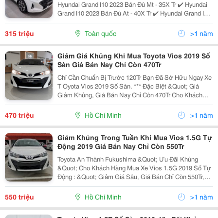
Hyundai Grand I10 2023 Bản Đủ Mt - 35X Tr ✔️ Hyundai
Grand I10 2023 Bản Đủ At - 40X Tr ✔️ Hyundai Grand I10
2023 Sedan Tiêu Chuẩn - 32X Tr ✔️ Hyundai Grand I10
2023 Sedan Bản Đủ Mt - 36X Tr ✔️ Hyundai
315 triệu
Toàn quốc
>1 năm
Giảm Giá Khủng Khi Mua Toyota Vios 2019 Số
Sàn Giá Bán Nay Chỉ Còn 470Tr
Chỉ Cần Chuẩn Bị Trước 120Tr Bạn Đã Sở Hữu Ngay Xe
T Oyota Vios 2019 Số Sàn. *** Đặc Biệt &Quot; Giá
Giảm Khủng, Giá Bán Nay Chỉ Còn 470Tr Cho Khách
Hàng Đến Trực Tiếp Showroom Mua Xe Trong Tuần Tại
Toyota An Thành Fukushima &Quot;.
470 triệu
Hồ Chí Minh
>1 năm
=====================
Giảm Khủng Trong Tuần Khi Mua Vios 1.5G Tự
Động 2019 Giá Bán Nay Chỉ Còn 550Tr
Toyota An Thành Fukushima &Quot; Ưu Đãi Khủng
&Quot; Cho Khách Hàng Mua Xe Vios 1.5G 2019 Số Tự
Động : &Quot; Giảm Giá Sâu, Giá Bán Chỉ Còn 550Tr,
Ưu Đãi Lãi Suất Đặc Biệt 0,33%/Tháng Cho Khách
Hàng Mua Xe Trả Góp &Quot; Và 10 Món Quà Tặng
550 triệu
Hồ Chí Minh
>1 năm
Khác Nữa. =================