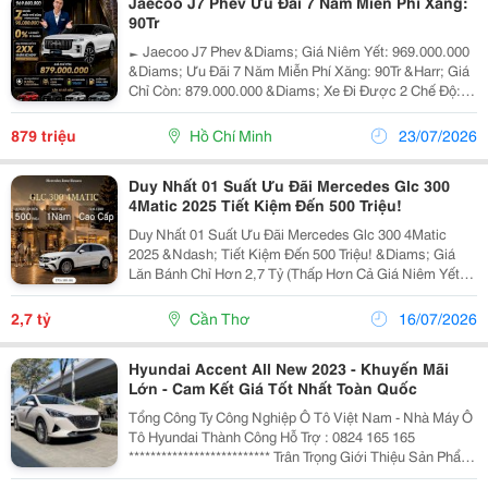
Jaecoo J7 Phev Ưu Đãi 7 Năm Miễn Phí Xăng:
90Tr
► Jaecoo J7 Phev &Diams; Giá Niêm Yết: 969.000.000
&Diams; Ưu Đãi 7 Năm Miễn Phí Xăng: 90Tr &Harr; Giá
Chỉ Còn: 879.000.000 &Diams; Xe Đi Được 2 Chế Độ: ✅️
Ev ( Điện Thuần ): 110Km ✅️ Hev ( Xăng Lai Điện ):
1600Km &Diams; Ưu Đãi Không Thể Bỏ Lỡ:...
879 triệu
Hồ Chí Minh
23/07/2026
Duy Nhất 01 Suất Ưu Đãi Mercedes Glc 300
4Matic 2025 Tiết Kiệm Đến 500 Triệu!
Duy Nhất 01 Suất Ưu Đãi Mercedes Glc 300 4Matic
2025 &Ndash; Tiết Kiệm Đến 500 Triệu! &Diams; Giá
Lăn Bánh Chỉ Hơn 2,7 Tỷ (Thấp Hơn Cả Giá Niêm Yết
2,859 Tỷ) &Diams; Trả Trước Chỉ Từ 460 Triệu &Ndash;
Nhận Xe Ngay! &Diams; Ưu Đãi Cực Hấp Dẫn: ✅
2,7 tỷ
Cần Thơ
16/07/2026
Giảm...
Hyundai Accent All New 2023 - Khuyến Mãi
Lớn - Cam Kết Giá Tốt Nhất Toàn Quốc
Tổng Công Ty Công Nghiệp Ô Tô Việt Nam - Nhà Máy Ô
Tô Hyundai Thành Công Hỗ Trợ : 0824 165 165
************************** Trân Trọng Giới Thiệu Sản Phẩm
Hyundai Accent Model 2022 Mới Ra Mắt : Quà Tặng