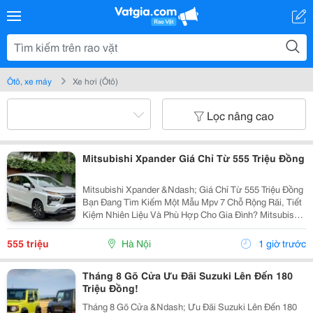
Ôtô, xe máy
Xe hơi (Ôtô)
Lọc nâng cao
Mitsubishi Xpander Giá Chỉ Từ 555 Triệu Đồng
Mitsubishi Xpander &Ndash; Giá Chỉ Từ 555 Triệu Đồng
Bạn Đang Tìm Kiếm Một Mẫu Mpv 7 Chỗ Rộng Rãi, Tiết
Kiệm Nhiên Liệu Và Phù Hợp Cho Gia Đình? Mitsubishi
Xpander Là Lựa Chọn Đáng Cân Nhắc Với Thiết Kế
Hiện Đại, Vận Hành Bền Bỉ Và Nhiều Tiện Nghi....
555 triệu
Hà Nội
1 giờ trước
Tháng 8 Gõ Cửa Ưu Đãi Suzuki Lên Đến 180
Triệu Đồng!
Tháng 8 Gõ Cửa &Ndash; Ưu Đãi Suzuki Lên Đến 180