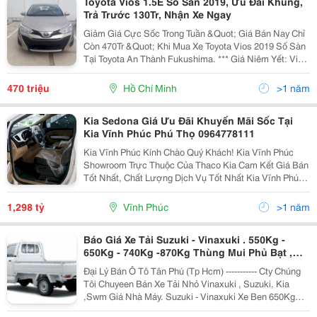
Toyota Vios 1.5E Số Sàn 2019, Ưu Đãi Khủng,
Trả Trước 130Tr, Nhận Xe Ngay
Giảm Giá Cực Sốc Trong Tuần &Quot; Giá Bán Nay Chỉ
Còn 470Tr &Quot; Khi Mua Xe Toyota Vios 2019 Số Sàn
Tại Toyota An Thành Fukushima. *** Giá Niêm Yết: Vios
1.5E Số Sàn: 490.000.000Đ Vios 1.5E Tự Động:
540.000.000Đ Vios 1.5G Tự Động: 570.000.
470 triệu
Hồ Chí Minh
>1 năm
Kia Sedona Giá Ưu Đãi Khuyến Mãi Sốc Tại
Kia Vĩnh Phúc Phú Thọ 0964778111
Kia Vĩnh Phúc Kính Chào Quý Khách! Kia Vĩnh Phúc
Showroom Trực Thuộc Của Thaco Kia Cam Kết Giá Bán
Tốt Nhất, Chất Lượng Dịch Vụ Tốt Nhất Kia Vĩnh Phúc -
X In Trân Trọng Gửi Đến Lời Chào Và Hân Hạnh Được
Giới Thiệu Tới Quý Vị Mẫu Xe Grand Sed
1,298 tỷ
Vĩnh Phúc
>1 năm
Báo Giá Xe Tải Suzuki - Vinaxuki . 550Kg -
650Kg - 740Kg -870Kg Thùng Mui Phủ Bạt ,
Mui Kín , Đông Lạnh ...Mới 2012 .
Đại Lý Bán Ô Tô Tân Phú (Tp Hcm) ----------- Cty Chúng
Tôi Chuyeen Bán Xe Tải Nhỏ Vinaxuki , Suzuki, Kia
,Swm Giá Nhà Máy. Suzuki - Vinaxuki Xe Ben 650Kg
Kích Thước Thùng : 1M95 X 1M41 X 410 Mm . Xe Tai