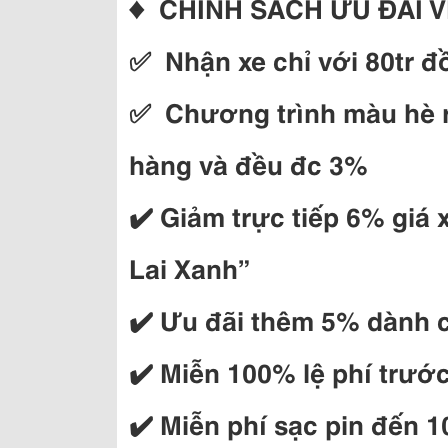
♦ CHÍNH SÁCH ƯU ĐÃI V
✅ Nhận xe chỉ với 80tr đ
✅ Chương trình màu hè r
hàng và đều đc 3%
✔️ Giảm trực tiếp 6% giá
Lai Xanh”
✔️ Ưu đãi thêm 5% dành 
✔️ Miễn 100% lệ phí trướ
✔️ Miễn phí sạc pin đến 1