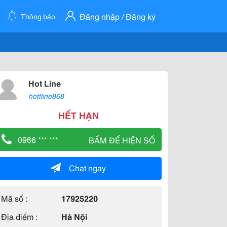
Đăng nhập / Đăng ký
Thông báo
Hot Line
hottline868
HẾT HẠN
0966 *** ***
BẤM ĐỂ HIỆN SỐ
Chat ngay
Mã số :
17925220
Địa điểm :
Hà Nội