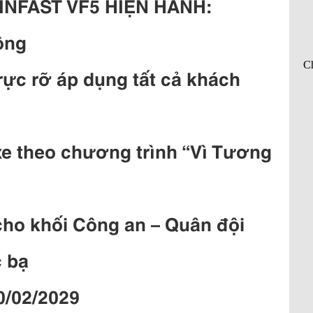
INFAST VF5 HIỆN HÀNH:
ồng
ực rỡ áp dụng tất cả khách
 xe theo chương trình “Vì Tương
cho khối Công an – Quân đội
c bạ
0/02/2029