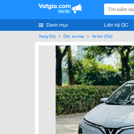
Danh mục
Liên hệ QC
Trang Chủ
Ôtô, xe máy
Xe hơi (Ôtô)