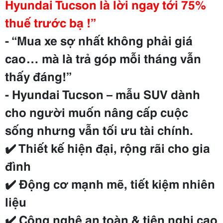
Hyundai Tucson là lời ngay tới 75%
thuế trước bạ !”
- “Mua xe sợ nhất không phải giá
cao… mà là trả góp mỗi tháng vẫn
thấy đáng!”
- Hyundai Tucson – mẫu SUV dành
cho người muốn nâng cấp cuộc
sống nhưng vẫn tối ưu tài chính.
✔️ Thiết kế hiện đại, rộng rãi cho gia
đình
✔️ Động cơ mạnh mẽ, tiết kiệm nhiên
liệu
✔️ Công nghệ an toàn & tiện nghi cao