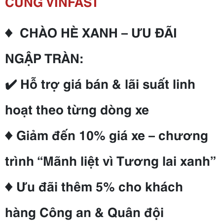
CÙNG VINFAST
♦ CHÀO HÈ XANH – ƯU ĐÃI
NGẬP TRÀN:
✔️ Hỗ trợ giá bán & lãi suất linh
hoạt theo từng dòng xe
♦ Giảm đến 10% giá xe – chương
trình “Mãnh liệt vì Tương lai xanh”
♦ Ưu đãi thêm 5% cho khách
hàng Công an & Quân đội