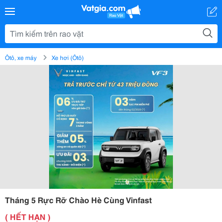
Ôtô, xe máy
Xe hơi (Ôtô)
Tháng 5 Rực Rỡ Chào Hè Cùng Vinfast
( HẾT HẠN )