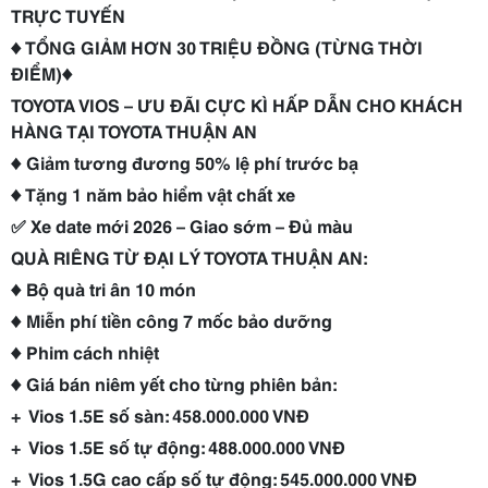
TRỰC TUYẾN
♦ TỔNG GIẢM HƠN 30 TRIỆU ĐỒNG (TỪNG THỜI
ĐIỂM)♦
TOYOTA VIOS – ƯU ĐÃI CỰC KÌ HẤP DẪN CHO KHÁCH
HÀNG TẠI TOYOTA THUẬN AN
♦ Giảm tương đương 50% lệ phí trước bạ
♦ Tặng 1 năm bảo hiểm vật chất xe
✅ Xe date mới 2026 – Giao sớm – Đủ màu
QUÀ RIÊNG TỪ ĐẠI LÝ TOYOTA THUẬN AN:
♦ Bộ quà tri ân 10 món
♦ Miễn phí tiền công 7 mốc bảo dưỡng
♦ Phim cách nhiệt
♦ Giá bán niêm yết cho từng phiên bản:
+ Vios 1.5E số sàn: 458.000.000 VNĐ
+ Vios 1.5E số tự động: 488.000.000 VNĐ
+ Vios 1.5G cao cấp số tự động: 545.000.000 VNĐ