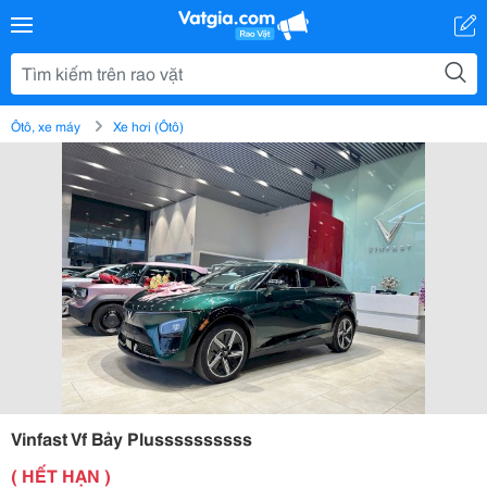
Ôtô, xe máy
Xe hơi (Ôtô)
Vinfast Vf Bảy Plussssssssss
( HẾT HẠN )